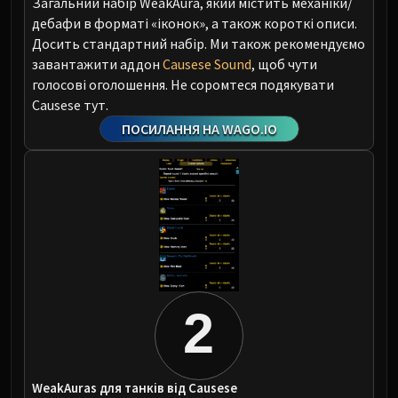
Загальний набір WeakAura, який містить механіки/
дебафи в форматі «іконок», а також короткі описи.
Досить стандартний набір. Ми також рекомендуємо
завантажити аддон
Causese Sound
, щоб чути
голосові оголошення. Не соромтеся подякувати
Causese тут.
ПОСИЛАННЯ НА WAGO.IO
2
WeakAuras для танків від Causese