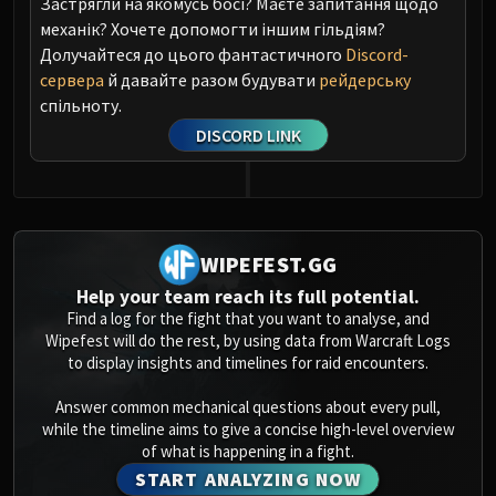
Застрягли на якомусь босі? Маєте запитання щодо
механік? Хочете допомогти іншим гільдіям?
Долучайтеся до цього фантастичного
Discord-
сервера
й давайте разом будувати
рейдерську
спільноту.
DISCORD LINK
WIPEFEST.GG
Help your team reach its full potential.
Find a log for the fight that you want to analyse, and
Wipefest will do the rest, by using data from Warcraft Logs
to display insights and timelines for raid encounters.
Answer common mechanical questions about every pull,
while the timeline aims to give a concise high-level overview
of what is happening in a fight.
START ANALYZING NOW