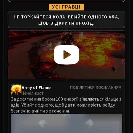
Eranog
УСІ ГРАВЦІ
Terros
НЕ ТОРКАЙТЕСЯ КОЛА.
ВБИЙТЕ ОДНОГО АДА,
Sennarth
ЩОБ
ВІДКРИТИ ПРОХІД.
Primal Council
Dathea
Kurog
Diurna
Raszageth
ICECROWN CITADEL
Lord Marrowgar
Lady Deathwhisper
Army of Flame
ПОДІЛИТИСЯ ПОСИЛАННЯМ
Gunship Battle
Ченел-каст
Deathbringer Saurfang
За досягнення босом 100 енергії з’являється кільце з
адів. Убийте одного, щоб дати можливість рейду
Festergut
безпечно вийти з оточення.
Rotface
Professor Putricide
Blood Prince Council