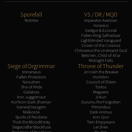
Sporefall
VS / DR / MQD
Rotmire
Imperator Averzian
Vorasius
Vaelgor & Ezzorak
Fallen-King Salhadaar
Lightblinded Vanguard
Crown of the Cosmos
Chimaerus the Undreamt God
Belo'ren, Child of Al'ar
Midnight Falls
Siege of Orgrimmar
Throne of Thunder
Immerseus
Jin'rokh the Breaker
Fallen Protectors
Horridon
Norushen
Council of Elders
Sha of Pride
Tortos
Galakras
Megaera
Iron Juggernaut
Ji-Kun
Kor'kron Dark Shaman
Durumu the Forgotten
General Nazgrim
Primordius
Malkorok
Dark Animus
Spoils of Pandaria
Iron Qon
Thok the Bloodthirsty
Twin Empyreans
Siegecrafter Blackfuse
Lei Shen
Paragons of the Klaxxi
Ra-den