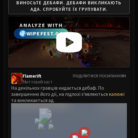
Madness of Deathwing
ВИНОСЬТЕ ДЕБАФИ.
ДЕБАФИ ВИКЛИКАЮТЬ
NERUB-AR PALACE
АДА.
СПРОБУЙТЕ ЇХ ГРУПУВАТИ.
Ulgrax the Devourer
Bloodbound Horror
ANALYZE WITH
Sikran, Captain of the Sureki
WIPEFEST.GG
Rashanan
Broodtwister Ovinax
Nexus Princess Kyveza
Silken Court
Queen Ansurek
Flamerift
ПОДІЛИТИСЯ ПОСИЛАННЯМ
FIRELANDS
Миттєвий каст
Shannox
На декількох гравців кидається дебаф. По
завершенню його дії, на підлозі з'являються
калюжі
Lord Rhyolith
та викликається ад.
Beth'tilac
Alysrazor
Baleroc
Majordomo Staghelm
Ragnaros