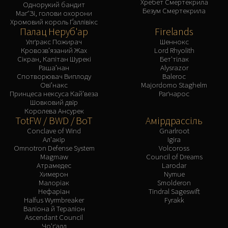
Хребет Смертекрила
Однорукий бандит
Безум Смертекрила
Маґ'Зі, голови охорони
Хромовий король Ґаллівікс
Палац Неруб'ар
Firelands
Улґракс Пожирач
Шеннокс
Кровозв’язаний Жах
Lord Rhyolith
Сікран, Капітан Шурекі
Бет'тілак
Раша’нан
Alysrazor
Спотворювач Виплоду
Baleroc
Ові’накс
Majordomo Staghelm
Принцеса нексуса Кай’веза
Раґнарос
Шовковий двір
Королева Ансурек
TotFW / BWD / BoT
Амірдрассіль
Conclave of Wind
Gnarlroot
Ал'акір
Igira
Omnotron Defense System
Volcoross
Magmaw
Council of Dreams
Атрамедес
Larodar
Химерон
Nymue
Малоріак
Smolderon
Нефаріан
Tindral Sageswift
Halfus Wyrmbreaker
Fyrakk
Валіона й Тераліон
Ascendant Council
Чо'ґалл