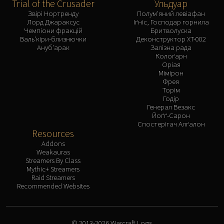
Trial of the Crusader
Ульдуар
Звірі Нортренду
Полум'яний левіафан
Лорд Джараксус
Іґніс, Господар горнила
Чемпіони фракцій
Бритволуска
Валь'кіри-близнючки
Деконструктор XT-002
Ануб'арак
Залізна рада
Колоґарн
Оріая
Мімірон
Фрея
Торім
Годір
Генерал Везакс
Йоґґ-Сарон
Спостерігач Алґалон
Resources
Addons
Weakauras
Streamers By Class
Mythic+ Streamers
Raid Streamers
Recommended Websites
© 2013-2026 Warcraft Logs