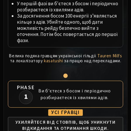
Megaera
У першій фазі ви б'єтеся з босом і періодично
Ji-Kun
розбираєтеся із хвилями адів.
Durumu the Forgotten
За досягнення босом 100 енергії з’являється
кільце з адів. Убийте одного, щоб дати
Primordius
можливість рейду безпечно вийти з
Dark Animus
оточення. Потім бос повертається до першої
Iron Qon
фази.
Twin Empyreans
Lei Shen
Велика подяка гравцям української гільдії
Tauren Milfs
та локалізатору
kasatushi
за працю над перекладами.
Ra-den
MANAFORGE OMEGA
Plexus Sentinel
Loom'ithar
PHASE
Ви б'єтеся з босом і періодично
Soulbinder Naazindhri
1
розбираєтеся із хвилями адів.
Forgeweaver Araz
The Soul Hunters
УСІ ГРАВЦІ
Fractillus
Nexus-King Salhadaar
УХИЛЯЙТЕСЯ ВІД СТОВПІВ,
ЩОБ УНИКНУТИ
ВІДКИДАННЯ
ТА ОТРИМАННЯ ШКОДИ.
Dimensius, the All-Devouring