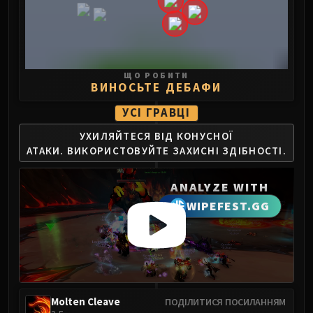
FIRELANDS
Conclave of Wind
Al'akir
Omnotron Defense System
ЩО РОБИТИ
Magmaw
ВИНОСЬТЕ ДЕБАФИ
Atramedes
УСІ ГРАВЦІ
Chimaeron
УХИЛЯЙТЕСЯ ВІД КОНУСНОЇ
Maloriak
АТАКИ.
ВИКОРИСТОВУЙТЕ ЗАХИСНІ ЗДІБНОСТІ.
Nefarian
Halfus Wyrmbreaker
ANALYZE WITH
Valiona & Theralion
WIPEFEST.GG
Ascendant Council
Cho#gall
Sinestra
AMIRDRASSIL
Gnarlroot
Igira
Molten Cleave
ПОДІЛИТИСЯ ПОСИЛАННЯМ