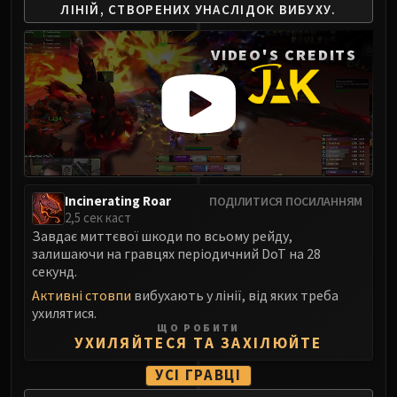
LIBERATION OF UNDERMINE
ЛІНІЙ,
СТВОРЕНИХ УНАСЛІДОК ВИБУХУ.
Vexie and the Geargrinders
VIDEO'S CREDITS
Cauldron of Carnage
Rik Reverb
Stix Bunkjunker
Sprocketmonger Lockenstock
One-Armed Bandit
Mug'Zee, Heads of Security
Chrome King Gallywix
Incinerating Roar
ПОДІЛИТИСЯ ПОСИЛАННЯМ
DRAGON SOUL
2,5 сек каст
Завдає миттєвої шкоди по всьому рейду,
Morchok
залишаючи на гравцях періодичний DoT на 28
Warlord Zon'ozz
секунд.
Yor'sahj the Unsleeping
Активні стовпи
вибухають у лінії, від яких треба
Hagara the Stormbinder
ухилятися.
Ultraxion
ЩО РОБИТИ
УХИЛЯЙТЕСЯ ТА ЗАХІЛЮЙТЕ
Majordomo Staghelm
Spine of Deathwing
УСІ ГРАВЦІ