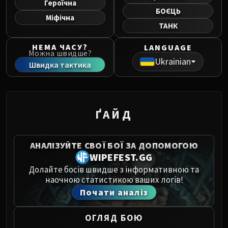
Героїчна
Norushen
БОЄЦЬ
Міфічна
Sha of Pride
ТАНК
Galakras
Iron Juggernaut
НЕМА ЧАСУ?
LANGUAGE
Можна швидше?
Kor'kron Dark Shaman
Ukrainian
Швидка тактика
General Nazgrim
Malkorok
Spoils of Pandaria
Thok the Bloodthirsty
ҐАЙД
Siegecrafter Blackfuse
Paragons of the Klaxxi
АНАЛІЗУЙТЕ СВОЇ БОЇ ЗА ДОПОМОГОЮ
Garrosh Hellscream
WIPEFEST.GG
THRONE OF THUNDER
Долайте босів швидше з інформативною та
Jin'rokh the Breaker
наочною статистикою ваших логів!
Horridon
Почати аналіз
Council of Elders
Tortos
ОГЛЯД БОЮ