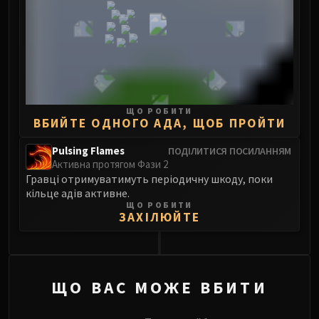
Blood-Queen Lana'thel
Valithria Dreamwalker
Sindragosa
The Lich King
RUBY SANCTUM
Halion
ЩО РОБИТИ
TRIALS OF THE CRUSADER
ВБИЙТЕ ОДНОГО АДА, ЩОБ ПРОЙТИ
Northrend Beasts
Pulsing Flames
ПОДІЛИТИСЯ ПОСИЛАННЯМ
Lord Jaraxxus
Активна протягом Фази 2
Faction Champions
Гравці отримуватимуть періодичну шкоду, поки
кільце адів активне.
Twin Val'kyr
ЩО РОБИТИ
Anub'Arak
ЗАХІЛЮЙТЕ
ULDUAR
Flame Leviathan
Ignis
ЩО ВАС МОЖЕ ВБИТИ
Razorscale
XT-002