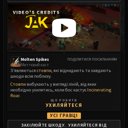
MSV / HOF / TOES
VIDEO'S CREDITS
The Stone Guard
Feng the Accursed
Gara'jal the Spiritbinder
The Spirit Kings
Elegon
Will of the Emperor
Imperial Vizier Zor'lok
Molten Spikes
ПОДІЛИТИСЯ ПОСИЛАННЯМ
Blade Lord Ta'yak
Миттєвий каст
З'являються
стовпи
, які відкидають та завдають
Garalon
шкоди всім поблизу.
Wind Lord Mel'jarak
Стовпи
вибухають у вигляді ліній, від яких
Amber-Shaper Un'sok
необхідно ухилятись, коли бос кастує
Incinerating
Grand Empress Shek'zeer
Roar
.
ЩО РОБИТИ
Protectors of the Endless
УХИЛЯЙТЕСЯ
Tsulong
УСІ ГРАВЦІ
Lei Shi
Sha of Fear
ЗАХІЛЮЙТЕ ШКОДУ.
УХИЛЯЙТЕСЯ ВІД