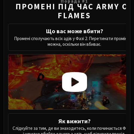
Assembly of Iron
Порада
#
1
ПРОМЕНІ ПІД ЧАС ARMY OF
Kologarn
FLAMES
Auriaya
Mimiron
Що вас може вбити?
Freya
Промені сполучають всіх адів у Фазі 2. Перетинати промінь н
Thorim
можна, оскільки він вбиває.
Hodir
Vezax
Yogg-Saron
Algalon
RESOURCES
Addons
Weakauras
Streamers By Class
Mythic+ Streamers
Raid Streamers
Як вижити?
Recommended Websites
Слідкуйте за тим, де ви знаходитесь, коли починається Фаза 
і швидко вбийте одного з адів, щоб відкрити прохід.