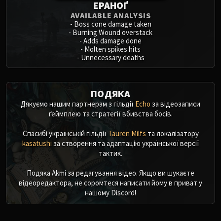
ЕРАНОҐ
AVAILABLE ANALYSIS
-
Boss cone damage taken
-
Burning Wound overstack
-
Adds damage done
-
Molten spikes hits
-
Unnecessary deaths
ПОДЯКА
Дякуємо нашим партнерам з гільдії
Echo
за відеозаписи
ґеймплею та стратегії вбивства босів.
Спасибі українській гільдії
Tauren Milfs
та локалізатору
kasatushi
за створення та адаптацію української версії
тактик.
Подяка Akmi за редагування відео. Якщо ви шукаєте
відеоредактора, не соромтеся написати йому в приват у
нашому Discord!