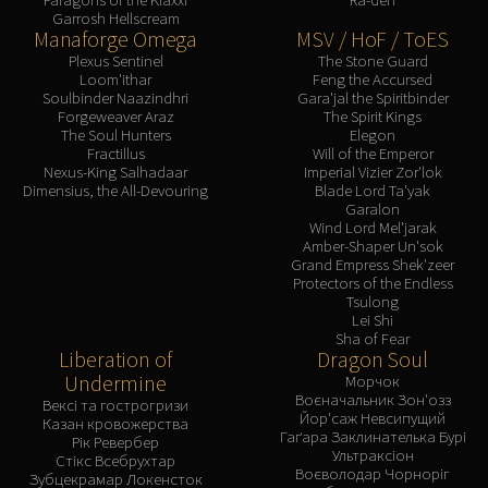
Garrosh Hellscream
Manaforge Omega
MSV / HoF / ToES
Plexus Sentinel
The Stone Guard
Loom'ithar
Feng the Accursed
Soulbinder Naazindhri
Gara'jal the Spiritbinder
Forgeweaver Araz
The Spirit Kings
The Soul Hunters
Elegon
Fractillus
Will of the Emperor
Nexus-King Salhadaar
Imperial Vizier Zor'lok
Dimensius, the All-Devouring
Blade Lord Ta'yak
Garalon
Wind Lord Mel'jarak
Amber-Shaper Un'sok
Grand Empress Shek'zeer
Protectors of the Endless
Tsulong
Lei Shi
Sha of Fear
Liberation of
Dragon Soul
Undermine
Морчок
Воєначальник Зон'озз
Вексі та гострогризи
Йор'саж Невсипущий
Казан кровожерства
Гаґара Заклинателька Бурі
Рік Ревербер
Ультраксіон
Стікс Всебрухтар
Воєволодар Чорноріг
Зубцекрамар Локенсток