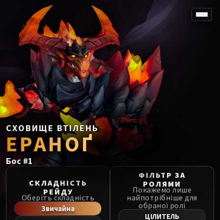
SPOREFALL
Rotmire
VS / DR / MQD
Imperator Averzian
Vorasius
Vaelgor & Ezzorak
Fallen-King Salhadaar
Lightblinded Vanguard
СХОВИЩЕ ВТІЛЕНЬ
ЕРАНОҐ
Crown of the Cosmos
Chimaerus the Undreamt God
Бос
#
1
Belo'ren, Child of Al'ar
Midnight Falls
ФІЛЬТР ЗА
СКЛАДНІСТЬ
РОЛЯМИ
SIEGE OF ORGRIMMAR
Покажемо лише
РЕЙДУ
Оберіть складність
найпотрібніше для
Immerseus
обраної ролі
Звичайна
Fallen Protectors
ЦІЛИТЕЛЬ