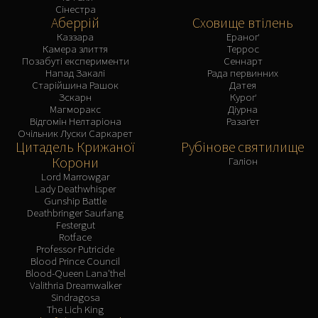
Сінестра
Аберрій
Сховище втілень
Каззара
Ераноґ
Камера злиття
Террос
Позабуті експерименти
Сеннарт
Напад Закалі
Рада первинних
Старійшина Рашок
Датея
Зскарн
Куроґ
Магморакс
Діурна
Відгомін Нелтаріона
Разаґет
Очільник Луски Саркарет
Цитадель Крижаної
Рубінове святилище
Корони
Галіон
Lord Marrowgar
Lady Deathwhisper
Gunship Battle
Deathbringer Saurfang
Festergut
Rotface
Professor Putricide
Blood Prince Council
Blood-Queen Lana'thel
Valithria Dreamwalker
Sindragosa
The Lich King