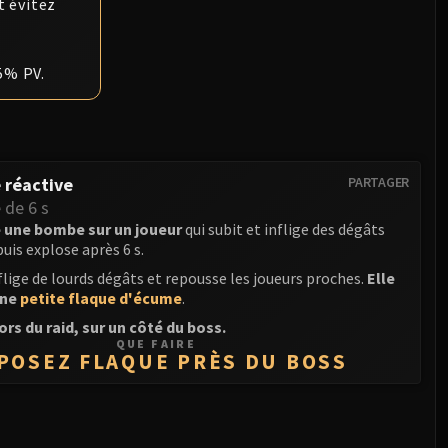
t évitez
5% PV.
 réactive
PARTAGER
de 6 s
 une bombe sur un joueur
qui subit et inflige des dégâts
puis explose après 6 s.
flige de lourds dégâts et repousse les joueurs proches.
Elle
une
petite flaque d'écume
.
rs du raid, sur un côté du boss.
QUE FAIRE
POSEZ FLAQUE PRÈS DU BOSS