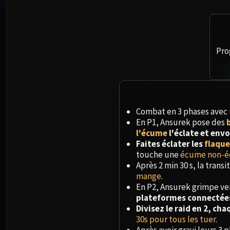
Pro
Combat en 3 phases avec un
En P1, Ansurek pose des
l'écume
l'éclate et envo
Faites éclater les
flaqu
touche une
écume non-é
Après 2 min 30 s, la trans
mange
.
En P2, Ansurek grimpe ver
plateformes connectée
Divisez le raid en 2, ch
30s pour tous les tuer
.