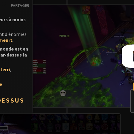
PARTAGER
eurs à moins
sent d'énormes
meurt
.
 monde est en
par-dessus la
terri
,
de
DESSUS