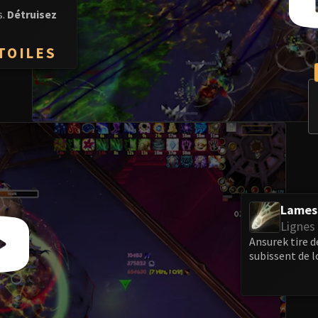
s.
Détruisez
TOILES
Lames 
Lignes 
Ansurek tire d
subissent de l