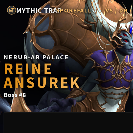
MYTHIC TRAP
SPOREFALL
VS / DR 
Rotmire
Imperator A
Vorasius
Vaelgor & E
NERUB-AR PALACE
REINE
Fallen-King
ANSUREK
Lightblinde
Crown of t
Boss
#
8
Chimaerus 
Belo'ren, Chi
Midnight Fal