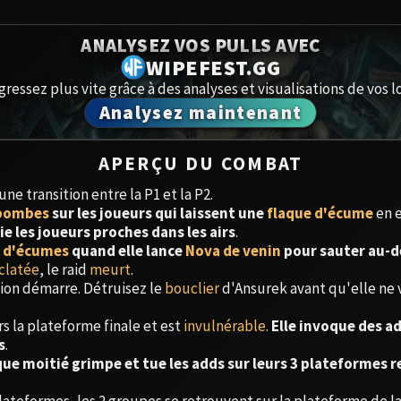
Spoils of Pandaria
Amirdrass
ANALYSEZ VOS PULLS AVEC
Thok the Bloodthirsty
WIPEFEST.GG
Aberrus
Siegecrafter Blackfuse
gressez plus vite grâce à des analyses et visualisations de vos lo
Analysez maintenant
Paragons of the Klaxxi
Caveau de
Garrosh Hellscream
Icecrown 
APERÇU DU COMBAT
e transition entre la P1 et la P2.
Ruby San
bombes
sur les joueurs qui laissent une
flaque d'écume
en 
ie les joueurs proches dans les airs
.
Trial of 
e d'écumes
quand elle lance
Nova de venin
pour sauter au-de
clatée
, le raid
meurt
.
ition démarre. Détruisez le
bouclier
d'Ansurek avant qu'elle ne
Ulduar
s la plateforme finale et est
invulnérable
.
Elle invoque des ad
s
.
aque moitié grimpe et tue les adds sur leurs 3 plateformes 