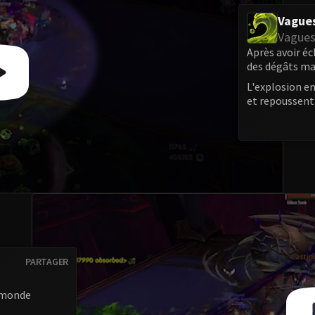
Vagues
Vagues
Après avoir éc
des dégâts mas
L'explosion en
et repoussent 
PARTAGER
e monde