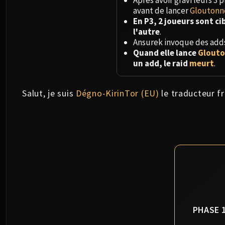
Après avoir gravi leurs 3
avant de lancer
Gloutonn
En P3, 2 joueurs sont ci
l'autre
.
Ansurek invoque des adds
Quand elle lance
Glouto
un add, le raid
meurt
.
Salut, je suis
Dégno-KirinTor (EU)
le traducteur fr
PHASE 