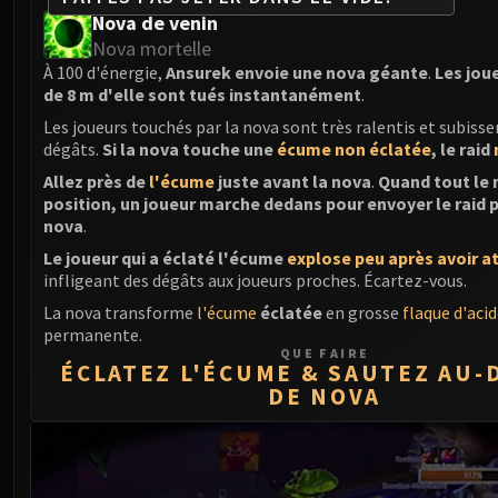
Nova de venin
Nova mortelle
À 100 d'énergie,
Ansurek envoie une nova géante
.
Les jou
de 8 m d'elle sont tués instantanément
.
Les joueurs touchés par la nova sont très ralentis et subis
dégâts.
Si la nova touche une
écume non éclatée
, le raid
Allez près de
l'écume
juste avant la nova
.
Quand tout le
position, un joueur marche dedans pour envoyer le raid 
nova
.
Le joueur qui a éclaté l'écume
explose peu après avoir at
infligeant des dégâts aux joueurs proches. Écartez-vous.
La nova transforme
l'écume
éclatée
en grosse
flaque d'aci
permanente.
QUE FAIRE
ÉCLATEZ L'ÉCUME & SAUTEZ AU-
DE NOVA