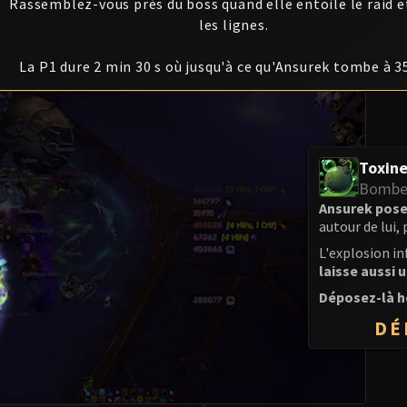
Rassemblez-vous près du boss quand elle entoile le raid e
les lignes.
La P1 dure 2 min 30 s où jusqu'à ce qu'Ansurek tombe à 3
Toxine
Bombe 
Ansurek pose
autour de lui, 
L'explosion in
laisse aussi 
Déposez-là ho
DÉ