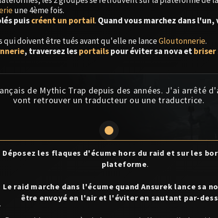
 plateformes, les 2 groupes se retrouvent sur la plateforme de l
erie
une 4ème fois.
blés puis
créent un portail
.
Quand vous marchez dans l'un, 
 qui doivent être tués avant qu'elle ne lance
Gloutonnerie
.
nnerie
, traversez les
portails
pour éviter sa nova et
briser 
ançais de Mythic Trap depuis des années. J'ai arrêté d
vont retrouver un traducteur ou une traductrice.
Déposez les flaques d'écume hors du raid et sur les bor
plateforme
.
Le raid marche dans l'écume quand Ansurek lance sa n
être envoyé en l'air et l'éviter en sautant par-des
1