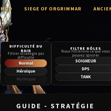
/ MQD
SIEGE OF ORGRIMMAR
ANCIE
verzian
Immerseus
Throne o
Fallen Protectors
Manafor
zzorak
Norushen
DIFFICULTÉ DU
MSV / Ho
FILTRE RÔLES
RAID
Nous filtrerons ce que vous
Filtrer stratégie par
 Salhadaar
Sha of Pride
pouvez ignorer
difficulté
Liberati
SOIGNEUR
Normal
d Vanguard
Galakras
DPS
Héroïque
Dragon S
he Cosmos
Iron Juggernaut
TANK
Mythique
the Undreamt God
Kor'kron Dark Shaman
Nerub-ar 
ld of Al'ar
General Nazgrim
Firelands
ls
Malkorok
GUIDE - STRATÉGIE
TotFW / 