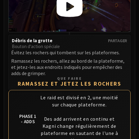
FIRELANDS
Conclave of Wind
Al'akir
Omnotron Defense System
Magmaw
Débris de la grotte
PARTAGER
Atramedes
Bouton d'action spéciale
Évitez les rochers qui tombent sur les plateformes.
Chimaeron
Ramassez les rochers, allez au bord de la plateforme,
Maloriak
et jetez-les aux endroits indiqués pour empêcher des
Nefarian
adds de grimper.
Halfus Wyrmbreaker
QUE FAIRE
RAMASSEZ ET JETEZ LES ROCHERS
Valiona & Theralion
Ascendant Council
Le raid est divisé en 2, une moitié
Cho#gall
sur chaque plateforme.
Sinestra
PHASE 1
AMIRDRASSIL
Des add arrivent en continu et
- ADDS
Gnarlroot
Kagni change régulièrement de
plateforme en sautant de l'une à
Igira