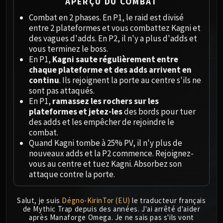
Megaera
APERÇU DU COMBAT
Ji-Kun
Combat en 2 phases. En P1, le raid est divisé
Durumu the Forgotten
entre 2 plateformes et vous combattez Kagni et
des vagues d'adds. En P2, il n'y a plus d'adds et
Primordius
vous terminez le boss.
Dark Animus
En P1,
Kagni saute régulièrement entre
Iron Qon
chaque plateforme et des adds arrivent en
Twin Empyreans
continu
. Ils rejoignent la porte au centre s'ils ne
sont pas attaqués.
Lei Shen
En P1,
ramassez les rochers sur les
Ra-den
plateformes et jetez-les
des bords pour tuer
MANAFORGE OMEGA
des adds et les empêcher de rejoindre le
Plexus Sentinel
combat.
Loom'ithar
Quand Kagni tombe à 25% PV, il n'y plus de
nouveaux adds et la P2 commence. Rejoignez-
Soulbinder Naazindhri
vous au centre et tuez Kagni. Absorbez son
Forgeweaver Araz
attaque contre la porte.
The Soul Hunters
Fractillus
Salut, je suis
Dégno-KirinTor (EU)
le traducteur français
Nexus-King Salhadaar
de Mythic Trap depuis des années. J'ai arrêté d'aider
après Manaforge Omega. Je ne sais pas s'ils vont
Dimensius, the All-Devouring