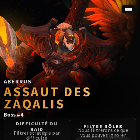
SPOREFALL
Rotmire
VS / DR / MQD
Imperator Averzian
Vorasius
Vaelgor & Ezzorak
Fallen-King Salhadaar
Lightblinded Vanguard
ABERRUS
ASSAUT DES
Crown of the Cosmos
Chimaerus the Undreamt God
ZAQALIS
Belo'ren, Child of Al'ar
Midnight Falls
Boss
#
4
SIEGE OF ORGRIMMAR
DIFFICULTÉ DU
FILTRE RÔLES
Immerseus
RAID
Nous filtrerons ce que
Filtrer stratégie par
Fallen Protectors
vous pouvez ignorer
difficulté