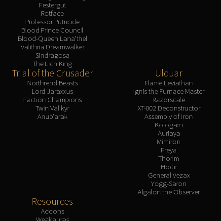
Festergut
Rotface
Professor Putricide
Blood Prince Council
Blood-Queen Lana'thel
Valithria Dreamwalker
Sindragosa
The Lich King
Trial of the Crusader
Ulduar
Northrend Beasts
Flame Leviathan
Lord Jaraxxus
Ignis the Furnace Master
Faction Champions
Razorscale
Twin Val'kyr
XT-002 Deconstructor
Anub'arak
Assembly of Iron
Kologarn
Auriaya
Mimiron
Freya
Thorim
Hodir
General Vezax
Yogg-Saron
Algalon the Observer
Resources
Addons
Weakauras