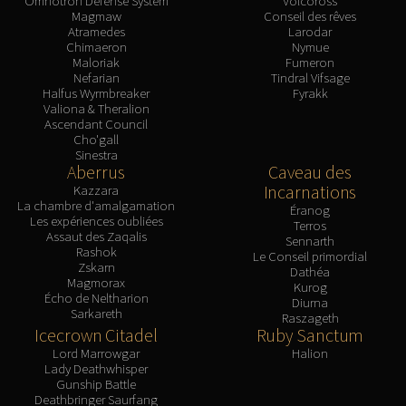
Omnotron Defense System
Volcoross
Magmaw
Conseil des rêves
Atramedes
Larodar
Chimaeron
Nymue
Maloriak
Fumeron
Nefarian
Tindral Vifsage
Halfus Wyrmbreaker
Fyrakk
Valiona & Theralion
Ascendant Council
Cho'gall
Sinestra
Aberrus
Caveau des
Incarnations
Kazzara
La chambre d'amalgamation
Éranog
Les expériences oubliées
Terros
Assaut des Zaqalis
Sennarth
Rashok
Le Conseil primordial
Zskarn
Dathéa
Magmorax
Kurog
Écho de Neltharion
Diurna
Sarkareth
Raszageth
Icecrown Citadel
Ruby Sanctum
Lord Marrowgar
Halion
Lady Deathwhisper
Gunship Battle
Deathbringer Saurfang