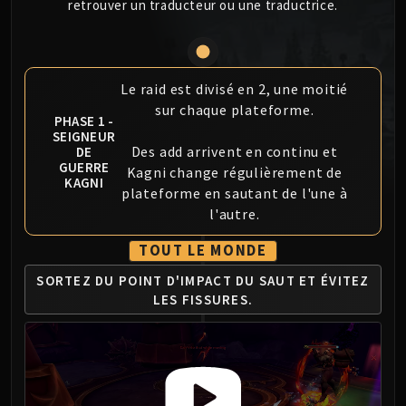
retrouver un traducteur ou une traductrice.
MSV / HOF / TOES
The Stone Guard
Feng the Accursed
Gara'jal the Spiritbinder
Le raid est divisé en 2, une moitié
sur chaque plateforme.
The Spirit Kings
PHASE 1 -
Elegon
SEIGNEUR
Des add arrivent en continu et
DE
Will of the Emperor
GUERRE
Kagni change régulièrement de
Imperial Vizier Zor'lok
KAGNI
plateforme en sautant de l'une à
Blade Lord Ta'yak
l'autre.
Garalon
TOUT LE MONDE
Wind Lord Mel'jarak
Amber-Shaper Un'sok
SORTEZ DU POINT D'IMPACT DU
SAUT ET ÉVITEZ
Grand Empress Shek'zeer
LES FISSURES.
Protectors of the Endless
Tsulong
Lei Shi
Sha of Fear