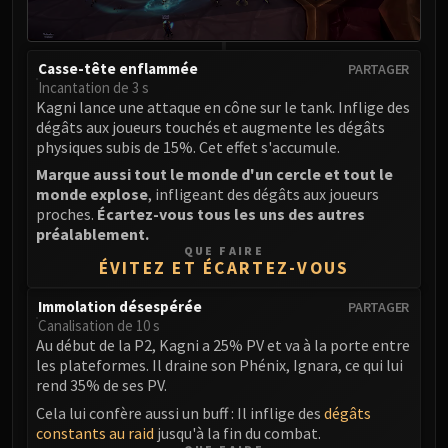
Casse-tête enflammée
PARTAGER
Incantation de 3 s
Kagni lance une attaque en cône sur le tank. Inflige des
dégâts aux joueurs touchés et augmente les dégâts
physiques subis de 15%. Cet effet s'accumule.
Marque aussi tout le monde d'un cercle et tout le
monde explose
, infligeant des dégâts aux joueurs
proches.
Écartez-vous tous les uns des autres
préalablement.
QUE FAIRE
ÉVITEZ ET ÉCARTEZ-VOUS
Immolation désespérée
PARTAGER
Canalisation de 10 s
Au début de la P2, Kagni a 25% PV et va à la porte entre
les plateformes. Il draine son Phénix, Ignara, ce qui lui
rend 35% de ses PV.
Cela lui confère aussi un buff : Il inflige des
dégâts
constants au raid
jusqu'à la fin du combat.