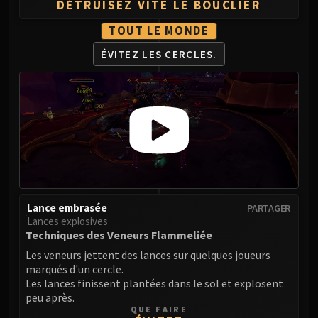
DÉTRUISEZ VITE LE BOUCLIER
Eranog
TOUT LE MONDE
Terros
Sennarth
ÉVITEZ LES CERCLES.
Primal Council
Dathea
Kurog
Diurna
Raszageth
ICECROWN CITADEL
Lord Marrowgar
Lady Deathwhisper
Lance embrasée
PARTAGER
Gunship Battle
Lances explosives
Techniques des Veneurs Flammeliée
Deathbringer Saurfang
Les veneurs jettent des lances sur quelques joueurs
Festergut
marqués d'un cercle.
Rotface
Les lances finissent plantées dans le sol et explosent
Professor Putricide
peu après.
Blood Prince Council
QUE FAIRE