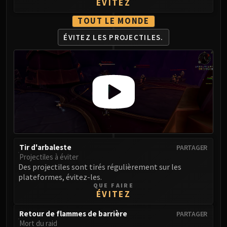
ÉVITEZ
Blood-Queen Lana'thel
TOUT LE MONDE
Valithria Dreamwalker
Sindragosa
ÉVITEZ LES PROJECTILES.
The Lich King
RUBY SANCTUM
Halion
TRIALS OF THE CRUSADER
Northrend Beasts
Lord Jaraxxus
Faction Champions
Twin Val'kyr
Tir d'arbaleste
PARTAGER
Anub'Arak
Projectiles à éviter
ULDUAR
Des projectiles sont tirés régulièrement sur les
Flame Leviathan
plateformes, évitez-les.
QUE FAIRE
Ignis
ÉVITEZ
Razorscale
Retour de flammes de barrière
PARTAGER
XT-002
Mort du raid