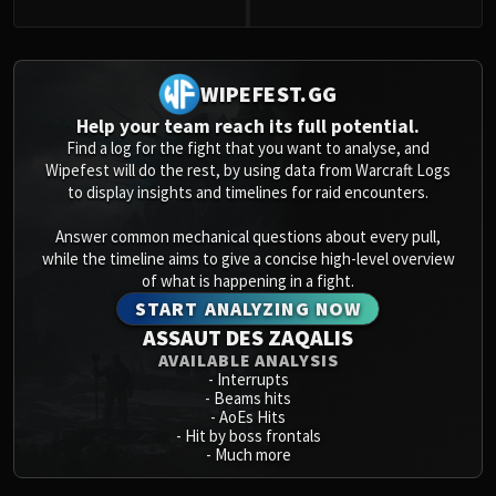
WIPEFEST.GG
Help your team reach its full potential.
Find a log for the fight that you want to analyse, and
Wipefest will do the rest, by using data from Warcraft Logs
to display insights and timelines for raid encounters.
Answer common mechanical questions about every pull,
while the timeline aims to give a concise high-level overview
of what is happening in a fight.
START ANALYZING NOW
ASSAUT DES ZAQALIS
AVAILABLE ANALYSIS
-
Interrupts
-
Beams hits
-
AoEs Hits
-
Hit by boss frontals
-
Much more