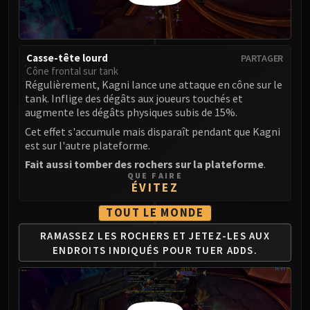
Madness of Deathwing
NERUB-AR PALACE
Ulgrax the Devourer
Bloodbound Horror
Casse-tête lourd
PARTAGER
Sikran, Captain of the Sureki
Cône frontal sur tank
Régulièrement, Kagni lance une attaque en cône sur le
Rashanan
tank. Inflige des dégâts aux joueurs touchés et
Broodtwister Ovinax
augmente les dégâts physiques subis de 15%.
Nexus Princess Kyveza
Cet effet s'accumule mais disparaît pendant que Kagni
Silken Court
est sur l'autre plateforme.
Queen Ansurek
Fait aussi tomber des rochers sur la plateforme
.
QUE FAIRE
FIRELANDS
ÉVITEZ
Shannox
TOUT LE MONDE
Lord Rhyolith
Beth'tilac
RAMASSEZ LES ROCHERS
ET JETEZ-LES AUX
Alysrazor
ENDROITS
INDIQUÉS POUR TUER ADDS.
Baleroc
Majordomo Staghelm
Ragnaros