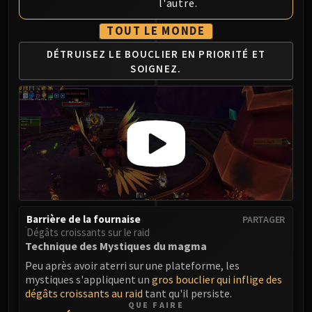
l'autre.
Volcoross
Council of Dreams
TOUT LE MONDE
Larodar
DÉTRUISEZ LE BOUCLIER
EN PRIORITÉ ET
Nymue
SOIGNEZ.
Smolderon
Tindral Sageswift
Fyrakk
ABERRUS
Kazzara
The Amalgamation Chamber
The Forgotten Experiments
Assault of the Zaqali
Barrière de la fournaise
PARTAGER
Rashok, the Elder
Dégâts croissants sur le raid
Zskarn
Technique des Mystiques du magma
Magmorax
Peu après avoir aterri sur une plateforme, les
Echo of Neltharion
mystiques s'appliquent un
gros bouclier qui inflige des
dégâts croissants au raid
tant qu'il persiste.
Scalecommander Sarkareth
QUE FAIRE
VAULT