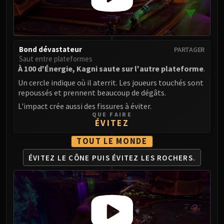
LIBERATION OF UNDERMINE
Vexie and the Geargrinders
Cauldron of Carnage
Rik Reverb
Bond dévastateur
PARTAGER
Stix Bunkjunker
Saut entre plateformes
À 100 d'Énergie, Kagni saute sur l'autre plateforme
.
Sprocketmonger Lockenstock
Un cercle indique où il aterrit. Les joueurs touchés sont
One-Armed Bandit
repoussés et prennent beaucoup de dégâts.
Mug'Zee, Heads of Security
L'impact crée aussi des fissures à éviter.
Chrome King Gallywix
QUE FAIRE
DRAGON SOUL
ÉVITEZ
Morchok
TOUT LE MONDE
Warlord Zon'ozz
ÉVITEZ LE CÔNE PUIS
ÉVITEZ LES ROCHERS.
Yor'sahj the Unsleeping
Hagara the Stormbinder
Ultraxion
Majordomo Staghelm
Spine of Deathwing