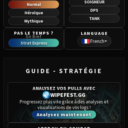
SOIGNEUR
Norushen
Normal
Sha of Pride
DPS
Héroïque
Galakras
TANK
Mythique
Iron Juggernaut
Kor'kron Dark Shaman
PAS LE TEMPS ?
LANGUAGE
En Bref
General Nazgrim
French
Strat Express
Malkorok
Spoils of Pandaria
Thok the Bloodthirsty
Siegecrafter Blackfuse
GUIDE - STRATÉGIE
Paragons of the Klaxxi
Garrosh Hellscream
ANALYSEZ VOS PULLS AVEC
THRONE OF THUNDER
WIPEFEST.GG
Jin'rokh the Breaker
Progressez plus vite grâce à des analyses et
Horridon
visualisations de vos logs !
Council of Elders
Analysez maintenant
Tortos