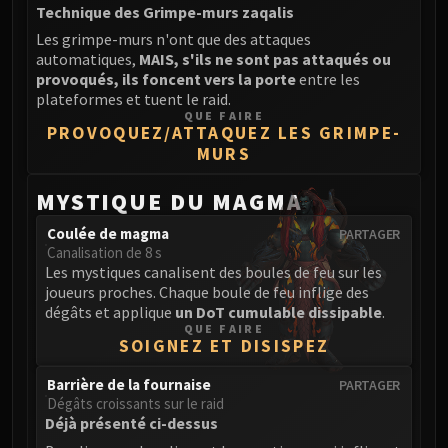
Assembly of Iron
Technique des Grimpe-murs zaqalis
Kologarn
Les grimpe-murs n'ont que des attaques
Auriaya
automatiques,
MAIS, s'ils ne sont pas attaqués ou
provoqués, ils foncent vers la porte
entre les
Mimiron
plateformes et tuent le raid.
Freya
QUE FAIRE
PROVOQUEZ/ATTAQUEZ LES GRIMPE-
Thorim
MURS
Hodir
Vezax
MYSTIQUE DU MAGMA
Yogg-Saron
Coulée de magma
PARTAGER
Algalon
Canalisation de 8 s
RESOURCES
Les mystiques canalisent des boules de feu sur les
Addons
joueurs proches. Chaque boule de feu inflige des
dégâts et applique
un DoT cumulable dissipable
.
Weakauras
QUE FAIRE
Streamers By Class
SOIGNEZ ET DISISPEZ
Mythic+ Streamers
Barrière de la fournaise
PARTAGER
Raid Streamers
Dégâts croissants sur le raid
Recommended Websites
Déjà présenté ci-dessus