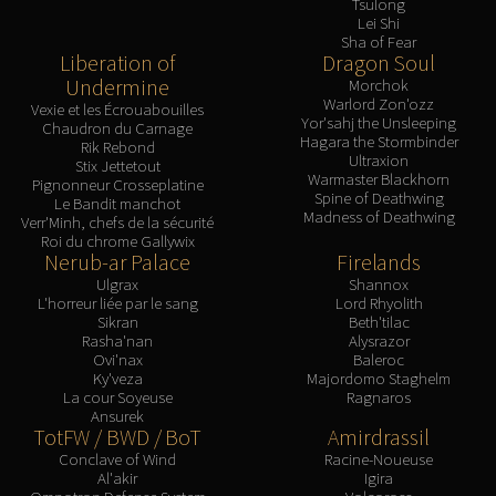
Tsulong
Lei Shi
Sha of Fear
Liberation of
Dragon Soul
Undermine
Morchok
Warlord Zon'ozz
Vexie et les Écrouabouilles
Yor'sahj the Unsleeping
Chaudron du Carnage
Hagara the Stormbinder
Rik Rebond
Ultraxion
Stix Jettetout
Warmaster Blackhorn
Pignonneur Crosseplatine
Spine of Deathwing
Le Bandit manchot
Madness of Deathwing
Verr'Minh, chefs de la sécurité
Roi du chrome Gallywix
Nerub-ar Palace
Firelands
Ulgrax
Shannox
L'horreur liée par le sang
Lord Rhyolith
Sikran
Beth'tilac
Rasha'nan
Alysrazor
Ovi'nax
Baleroc
Ky'veza
Majordomo Staghelm
La cour Soyeuse
Ragnaros
Ansurek
TotFW / BWD / BoT
Amirdrassil
Conclave of Wind
Racine-Noueuse
Al'akir
Igira