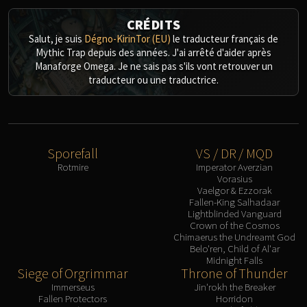
CRÉDITS
Salut, je suis
Dégno-KirinTor (EU)
le traducteur français de
Mythic Trap depuis des années. J'ai arrêté d'aider après
Manaforge Omega. Je ne sais pas s'ils vont retrouver un
traducteur ou une traductrice.
Sporefall
VS / DR / MQD
Rotmire
Imperator Averzian
Vorasius
Vaelgor & Ezzorak
Fallen-King Salhadaar
Lightblinded Vanguard
Crown of the Cosmos
Chimaerus the Undreamt God
Belo'ren, Child of Al'ar
Midnight Falls
Siege of Orgrimmar
Throne of Thunder
Immerseus
Jin'rokh the Breaker
Fallen Protectors
Horridon