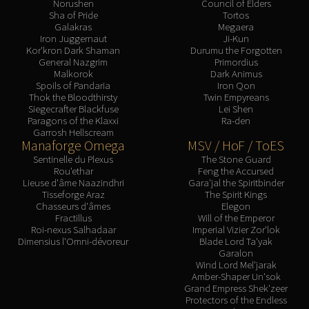
Norushen
Council of Elders
Sha of Pride
Tortos
Galakras
Megaera
Iron Juggernaut
Ji-Kun
Kor'kron Dark Shaman
Durumu the Forgotten
General Nazgrim
Primordius
Malkorok
Dark Animus
Spoils of Pandaria
Iron Qon
Thok the Bloodthirsty
Twin Empyreans
Siegecrafter Blackfuse
Lei Shen
Paragons of the Klaxxi
Ra-den
Garrosh Hellscream
Manaforge Omega
MSV / HoF / ToES
Sentinelle du Plexus
The Stone Guard
Rou'ethar
Feng the Accursed
Lieuse d'âme Naazindhri
Gara'jal the Spiritbinder
Tisseforge Araz
The Spirit Kings
Chasseurs d'âmes
Elegon
Fractillus
Will of the Emperor
Roi-nexus Salhadaar
Imperial Vizier Zor'lok
Dimensius l'Omni-dévoreur
Blade Lord Ta'yak
Garalon
Wind Lord Mel'jarak
Amber-Shaper Un'sok
Grand Empress Shek'zeer
Protectors of the Endless