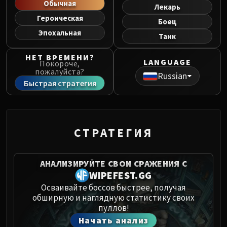
Обычная
Norushen
Лекарь
Sha of Pride
Героическая
Боец
Galakras
Эпохальная
Танк
Iron Juggernaut
НЕТ ВРЕМЕНИ?
Kor'kron Dark Shaman
LANGUAGE
Покороче,
General Nazgrim
пожалуйста?
Russian
Быстрая стратегия
Malkorok
Spoils of Pandaria
Thok the Bloodthirsty
Siegecrafter Blackfuse
СТРАТЕГИЯ
Paragons of the Klaxxi
Garrosh Hellscream
THRONE OF THUNDER
АНАЛИЗИРУЙТЕ СВОИ СРАЖЕНИЯ С
WIPEFEST.GG
Jin'rokh the Breaker
Осваивайте боссов быстрее, получая
Horridon
обширную и наглядную статистику своих
Council of Elders
пуллов!
Tortos
Начать анализ