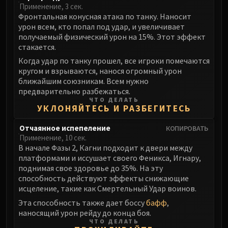
Применение, 3 сек.
Фронтальная конусная атака по танку. Наносит
урон всем, кто попал под удар, и увеличивает
получаемый физический урон на 15%. Этот эффект
стакается.
Когда удар по танку прошел, все игроки помечаются
кругом и взрываются, нанося огромный урон
ближайшим союзникам. Всем нужно
предварительно разбежаться.
ЧТО ДЕЛАТЬ
УКЛОНЯЙТЕСЬ И РАЗБЕГИТЕСЬ
Отчаянное испепеление
КОПИРОВАТЬ
Применение, 10 сек.
В начале Фазы 2, Кагни подходит к двери между
платформами и иссушает своего Феникса, Игнару,
поднимая свое здоровье до 35%. На эту
способность действуют эффекты снижающие
исцеление, такие как Смертельный Удар воинов.
Эта способность также дает боссу
бафф
,
наносящий урон рейду до конца боя.
ЧТО ДЕЛАТЬ