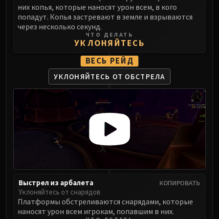
них копья, которые наносят урон всем, в кого
Blood-Queen Lana'thel
попадут. Копья застревают в земле и взрываются
Valithria Dreamwalker
через несколько секунд.
Sindragosa
ЧТО ДЕЛАТЬ
УКЛОНЯЙТЕСЬ
The Lich King
RUBY SANCTUM
ВЕСЬ РЕЙД
Halion
УКЛОНЯЙТЕСЬ ОТ ОБСТРЕЛА
TRIALS OF THE CRUSADER
Northrend Beasts
Lord Jaraxxus
Faction Champions
Twin Val'kyr
Anub'Arak
ULDUAR
Flame Leviathan
Ignis
Выстрел из арбалета
КОПИРОВАТЬ
Уклоняйтесь от снарядов
Razorscale
Платформы обстреливаются снарядами, которые
XT-002
наносят урон всем игрокам, попавшим в них.