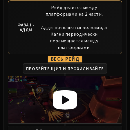
Volcoross
Рейд делится между
Council of Dreams
платформами на 2 части.
Larodar
Nymue
ФАЗА 1 -
Адды появляются волнами, а
АДДЫ
Smolderon
Кагни периодически
Tindral Sageswift
перемещается между
платформами.
Fyrakk
ABERRUS
ВЕСЬ РЕЙД
Kazzara
ПРОБЕЙТЕ ЩИТ
И ПРОХИЛИВАЙТЕ
The Amalgamation Chamber
The Forgotten Experiments
Assault of the Zaqali
Rashok, the Elder
Zskarn
Magmorax
Echo of Neltharion
Scalecommander Sarkareth
VAULT