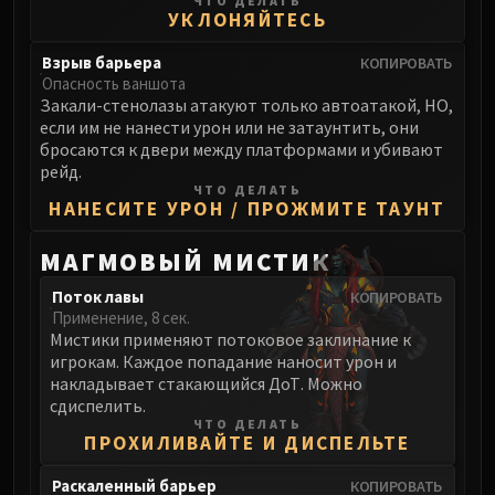
ЧТО ДЕЛАТЬ
Assembly of Iron
УКЛОНЯЙТЕСЬ
Kologarn
Auriaya
Взрыв барьера
КОПИРОВАТЬ
Опасность ваншота
Mimiron
Закали-стенолазы атакуют только автоатакой, НО,
Freya
если им не нанести урон или не затаунтить, они
Thorim
бросаются к двери между платформами и убивают
рейд.
Hodir
ЧТО ДЕЛАТЬ
Vezax
НАНЕСИТЕ УРОН / ПРОЖМИТЕ ТАУНТ
Yogg-Saron
МАГМОВЫЙ МИСТИК
Algalon
RESOURCES
Поток лавы
КОПИРОВАТЬ
Addons
Применение, 8 сек.
Мистики применяют потоковое заклинание к
Weakauras
игрокам. Каждое попадание наносит урон и
Streamers By Class
накладывает стакающийся ДоТ. Можно
Mythic+ Streamers
сдиспелить.
ЧТО ДЕЛАТЬ
Raid Streamers
ПРОХИЛИВАЙТЕ И ДИСПЕЛЬТЕ
Recommended Websites
Раскаленный барьер
КОПИРОВАТЬ