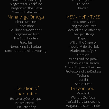
Siegecrafter Blackfuse
Lei Shen
Paragons of the Klaxxi
Ra-den
Garrosh Hellscream
Manaforge Omega
MSV / HoF / ToES
Plexus Sentinel
The Stone Guard
Loom'ithar
Feng the Accursed
Soulbinder Naazindhri
Gara'jal the Spiritbinder
Forgeweaver Araz
The Spirit Kings
The Soul Hunters
Elegon
Fractillus
Will of the Emperor
Nexus-King Salhadaar
Imperial Vizier Zor'lok
Dimensius, the All-Devouring
Blade Lord Ta'yak
Garalon
Wind Lord Mel'jarak
Amber-Shaper Un'sok
Grand Empress Shek'zeer
Protectors of the Endless
Tsulong
Lei Shi
Sha of Fear
Liberation of
Dragon Soul
Undermine
Morchok
Warlord Zon'ozz
Векси и зуботочеры
Yor'sahj the Unsleeping
Котел смерти
Hagara the Stormbinder
Рик Ревербер