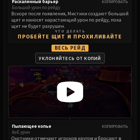
Раскаленный барьер
КОПИРОВАТЬ
Eranog
Большой урон по рейду
Вскоре после появления, Мистики создают большой
Terros
щит и наносят нарастающий урон по рейду, пока
Sennarth
щит не будет разрушен.
Primal Council
ЧТО ДЕЛАТЬ
ПРОБЕЙТЕ ЩИТ И ПРОХИЛИВАЙТЕ
Dathea
Kurog
ВЕСЬ РЕЙД
Diurna
УКЛОНЯЙТЕСЬ ОТ КОПИЙ
Raszageth
ICECROWN CITADEL
Lord Marrowgar
Lady Deathwhisper
Gunship Battle
Deathbringer Saurfang
Festergut
Rotface
Пылающее копье
КОПИРОВАТЬ
Professor Putricide
АоЕ урон
Blood Prince Council
Охотники отмечают игроков кругом и бросают в