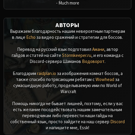
-
Much more
АВТОРЫ
Выражаем благодарность нашим невероятным партнерам
в лице
Echo
за видео сражений и стратегии для боссов.
Перевод на русский язык подготовил
Амани
, автор
гайдов и статей на сайте
Stormkeeper.ru
, и его команда с
Discord-сервера Шаманов
Водоворот
.
Благодарим
raidplan.io
за изображения комнат боссов, а
также спасибо потрясающим ребятам с
Wowhead
за
сумасшедшую работу, проделываемую ими по World of
Warcraft.
Помощь никогда не бывает лишней, поэтому, если у вас
есть желание посодействовать нашим замечательным
переводчикам либо перевести наши гайды на
собственный язык, просто зайдите на наш сервер
Discord
и напишите мне, Essk!