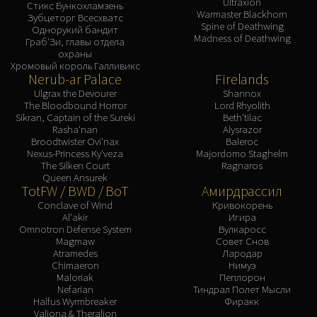
Ultraxion
Стикс Бункохламзень
Warmaster Blackhorn
Зубцеторг Всесхватс
Spine of Deathwing
Однорукий бандит
Madness of Deathwing
Граб'Зи, главы отдела
охраны
Хромовый король Галливикс
Nerub-ar Palace
Firelands
Ulgrax the Devourer
Shannox
The Bloodbound Horror
Lord Rhyolith
Sikran, Captain of the Sureki
Beth'tilac
Rasha'nan
Alysrazor
Broodtwister Ovi'nax
Baleroc
Nexus-Princess Ky'veza
Majordomo Staghelm
The Silken Court
Ragnaros
Queen Ansurek
TotFW / BWD / BoT
Амирдрассил
Conclave of Wind
Кривокорень
Al'akir
Игира
Omnotron Defense System
Вулкаросс
Magmaw
Совет Снов
Atramedes
Лародар
Chimaeron
Нимуэ
Maloriak
Пеплорон
Nefarian
Тиндрал Полет Мысли
Halfus Wyrmbreaker
Фиракк
Valiona & Theralion