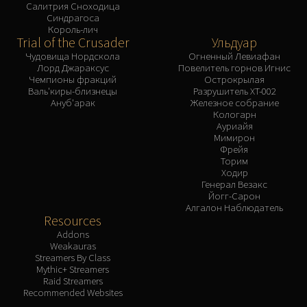
Салитрия Сноходица
Синдрагоса
Король-лич
Trial of the Crusader
Ульдуар
Чудовища Нордскола
Огненный Левиафан
Лорд Джараксус
Повелитель горнов Игнис
Чемпионы фракций
Острокрылая
Валь'киры-близнецы
Разрушитель XT-002
Ануб'арак
Железное собрание
Кологарн
Ауриайя
Мимирон
Фрейя
Торим
Ходир
Генерал Везакс
Йогг-Сарон
Алгалон Наблюдатель
Resources
Addons
Weakauras
Streamers By Class
Mythic+ Streamers
Raid Streamers
Recommended Websites