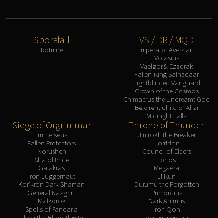
Sporefall
VS / DR / MQD
Rotmire
Imperator Averzian
Vorasius
Vaelgor & Ezzorak
Fallen-King Salhadaar
Lightblinded Vanguard
Crown of the Cosmos
Chimaerus the Undreamt God
Belo'ren, Child of Al'ar
Midnight Falls
Siege of Orgrimmar
Throne of Thunder
Immerseus
Jin'rokh the Breaker
Fallen Protectors
Horridon
Norushen
Council of Elders
Sha of Pride
Tortos
Galakras
Megaera
Iron Juggernaut
Ji-Kun
Kor'kron Dark Shaman
Durumu the Forgotten
General Nazgrim
Primordius
Malkorok
Dark Animus
Spoils of Pandaria
Iron Qon
Thok the Bloodthirsty
Twin Empyreans