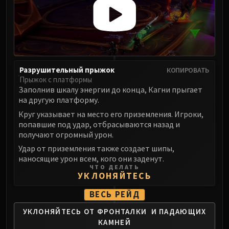
LIBERATION OF UNDERMINE
Vexie and the Geargrinders
Cauldron of Carnage
Rik Reverb
Stix Bunkjunker
Разрушительный прыжок
КОПИРОВАТЬ
Sprocketmonger Lockenstock
Прыжок с платформы
One-Armed Bandit
Заполнив шкалу энергии до конца, Кагни прыгает
Mug'Zee, Heads of Security
на другую платформу.
Chrome King Gallywix
Круг указывает на место его приземления. Игроки,
DRAGON SOUL
попавшие под удар, отбрасываются назад и
получают огромный урон.
Morchok
Удар от приземления также создает шипы,
Warlord Zon'ozz
наносящие урон всем, кого они заденут.
Yor'sahj the Unsleeping
ЧТО ДЕЛАТЬ
УКЛОНЯЙТЕСЬ
Hagara the Stormbinder
Ultraxion
ВЕСЬ РЕЙД
Majordomo Staghelm
УКЛОНЯЙТЕСЬ ОТ ФРОНТАЛКИ
И ПАДАЮЩИХ
Spine of Deathwing
КАМНЕЙ