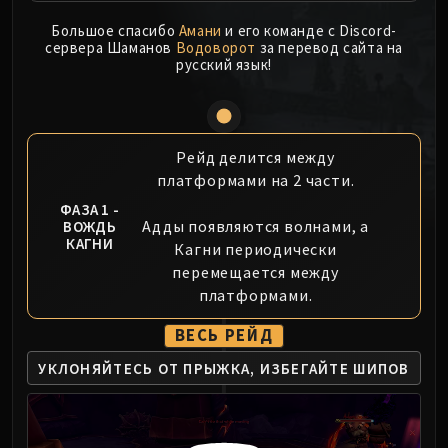
MSV / HOF / TOES
Большое спасибо
Амани
и его команде с Discord-
The Stone Guard
сервера Шаманов
Водоворот
за перевод сайта на
русский язык!
Feng the Accursed
Gara'jal the Spiritbinder
The Spirit Kings
Elegon
Рейд делится между
Will of the Emperor
платформами на 2 части.
Imperial Vizier Zor'lok
ФАЗА 1 -
Blade Lord Ta'yak
Адды появляются волнами, а
ВОЖДЬ
КАГНИ
Кагни периодически
Garalon
перемещается между
Wind Lord Mel'jarak
платформами.
Amber-Shaper Un'sok
Grand Empress Shek'zeer
ВЕСЬ РЕЙД
Protectors of the Endless
УКЛОНЯЙТЕСЬ ОТ ПРЫЖКА,
ИЗБЕГАЙТЕ ШИПОВ
Tsulong
Lei Shi
Sha of Fear