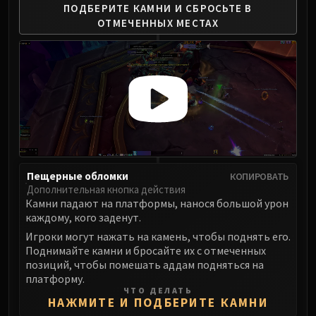
ПОДБЕРИТЕ КАМНИ И СБРОСЬТЕ
В
FIRELANDS
ОТМЕЧЕННЫХ МЕСТАХ
Conclave of Wind
Al'akir
Omnotron Defense System
Magmaw
Atramedes
Chimaeron
Maloriak
Nefarian
Halfus Wyrmbreaker
Пещерные обломки
КОПИРОВАТЬ
Дополнительная кнопка действия
Valiona & Theralion
Камни падают на платформы, нанося большой урон
Ascendant Council
каждому, кого заденут.
Cho#gall
Игроки могут нажать на камень, чтобы поднять его.
Sinestra
Поднимайте камни и бросайте их с отмеченных
позиций, чтобы помешать аддам подняться на
AMIRDRASSIL
платформу.
Gnarlroot
ЧТО ДЕЛАТЬ
НАЖМИТЕ И ПОДБЕРИТЕ КАМНИ
Igira