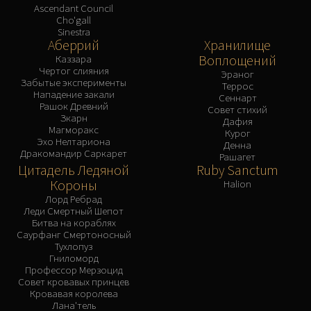
Ascendant Council
Cho'gall
Sinestra
Аберрий
Хранилище
Воплощений
Каззара
Чертог слияния
Эраног
Забытые эксперименты
Террос
Нападение закали
Сеннарт
Рашок Древний
Совет стихий
Зкарн
Дафия
Магморакс
Курог
Эхо Нелтариона
Денна
Дракомандир Саркарет
Рашагет
Цитадель Ледяной
Ruby Sanctum
Короны
Halion
Лорд Ребрад
Леди Смертный Шепот
Битва на кораблях
Саурфанг Смертоносный
Тухлопуз
Гниломорд
Профессор Мерзоцид
Совет кровавых принцев
Кровавая королева
Лана'тель