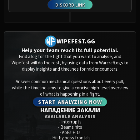
DISCORD LINK
WIPEFEST.GG
Help your team reach its full potential.
Find a log for the fight that you want to analyse, and
Wipefest will do the rest, by using data from Warcraft Logs to
display insights and timelines for raid encounters.
Answer common mechanical questions about every pull,
while the timeline aims to give a concise high-level overview
of what is happening in a fight.
START ANALYZING NOW
НАПАДЕНИЕ ЗАКАЛИ
AVAILABLE ANALYSIS
-
Interrupts
-
Beams hits
-
AoEs Hits
-
Hit by boss frontals