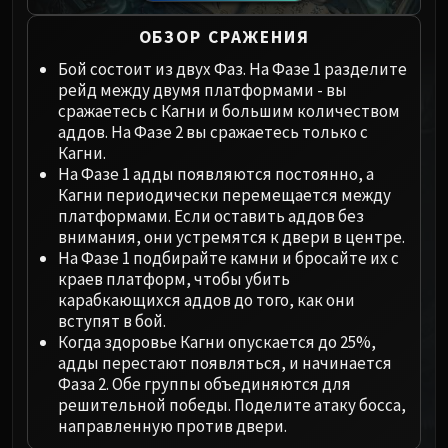
Megaera
Ji-Kun
ОБЗОР СРАЖЕНИЯ
Durumu the Forgotten
Бой состоит из двух Фаз. На Фазе 1 разделите
Primordius
рейд между двумя платформами - вы
Dark Animus
сражаетесь с Кагни и большим количеством
Iron Qon
аддов. На Фазе 2 вы сражаетесь только с
Кагни.
Twin Empyreans
На Фазе 1 адды появляются постоянно, а
Lei Shen
Кагни периодически перемещается между
Ra-den
платформами. Если оставить аддов без
MANAFORGE OMEGA
внимания, они устремятся к двери в центре.
На Фазе 1 подбирайте камни и бросайте их с
Plexus Sentinel
краев платформ, чтобы убить
Loom'ithar
карабкающихся аддов до того, как они
Soulbinder Naazindhri
вступят в бой.
Forgeweaver Araz
Когда здоровье Кагни опускается до 25%,
адды перестают появляться, и начинается
The Soul Hunters
Фаза 2. Обе группы объединяются для
Fractillus
решительной победы. Поделите атаку босса,
Nexus-King Salhadaar
направленную против двери.
Dimensius, the All-Devouring