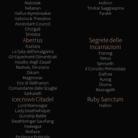
Maloriak
Ardiron
Nefarian
Tindral Saggiaspina
Halfus Wyrmbreaker
Fyrakk
Valiona & Theralion
Ascendant Council
Cho'gall
Sinestra
Aberrus
Segrete delle
Incarnazioni
Kaztara
La Sala dell'Amalgama
Eranog
Gli Esperimenti Dimenticati
Terros
Assalto degli Zaqali
Sennarth
Rashok, l'Anziano
Il Concilio Primordiale
Zskarn
Dathea
Magmorax
Kurog
Eco di Neltharion
Diurna
Comandante delle Scaglie
Raszageth
Sarkareth
Icecrown Citadel
Ruby Sanctum
Lord Marrowgar
Halion
Lady Deathwhisper
Gunship Battle
Deathbringer Saurfang
Festergut
Rotface
Professor Putricide