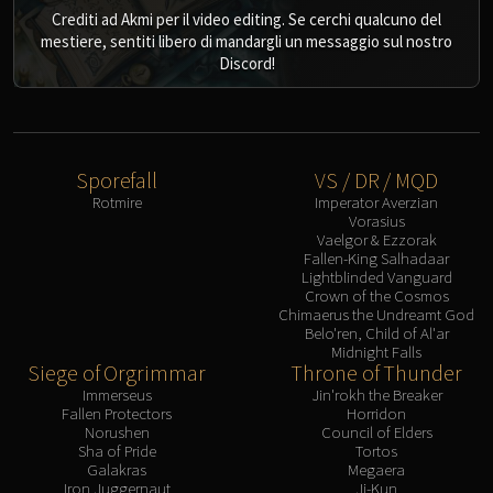
Crediti ad Akmi per il video editing. Se cerchi qualcuno del
mestiere, sentiti libero di mandargli un messaggio sul nostro
Discord!
Sporefall
VS / DR / MQD
Rotmire
Imperator Averzian
Vorasius
Vaelgor & Ezzorak
Fallen-King Salhadaar
Lightblinded Vanguard
Crown of the Cosmos
Chimaerus the Undreamt God
Belo'ren, Child of Al'ar
Midnight Falls
Siege of Orgrimmar
Throne of Thunder
Immerseus
Jin'rokh the Breaker
Fallen Protectors
Horridon
Norushen
Council of Elders
Sha of Pride
Tortos
Galakras
Megaera
Iron Juggernaut
Ji-Kun