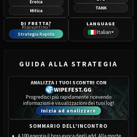
Eroica
Norushen
TANK
Mitica
Sha of Pride
Galakras
DI FRETTA?
LANGUAGE
Iron Juggernaut
Riassuntino?
Italian
Strategia Rapida
Kor'kron Dark Shaman
General Nazgrim
Malkorok
Spoils of Pandaria
GUIDA ALLA STRATEGIA
Thok the Bloodthirsty
Siegecrafter Blackfuse
ANALIZZA I TUOI SCONTRI CON
Paragons of the Klaxxi
WIPEFEST.GG
Garrosh Hellscream
Progredisci più rapidamente ricevendo
THRONE OF THUNDER
informazioni e visualizzazioni dei tuoi log!
Jin'rokh the Breaker
Inizia ad analizzare
Horridon
Council of Elders
SOMMARIO DELL'INCONTRO
Tortos
A 100 energia il boss evoca degli add. Alla morte,