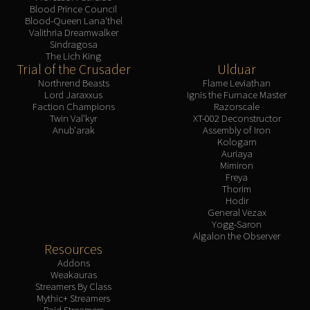
Blood Prince Council
Blood-Queen Lana'thel
Valithria Dreamwalker
Sindragosa
The Lich King
Trial of the Crusader
Ulduar
Northrend Beasts
Flame Leviathan
Lord Jaraxxus
Ignis the Furnace Master
Faction Champions
Razorscale
Twin Val'kyr
XT-002 Deconstructor
Anub'arak
Assembly of Iron
Kologarn
Auriaya
Mimiron
Freya
Thorim
Hodir
General Vezax
Yogg-Saron
Algalon the Observer
Resources
Addons
Weakauras
Streamers By Class
Mythic+ Streamers
Raid Streamers