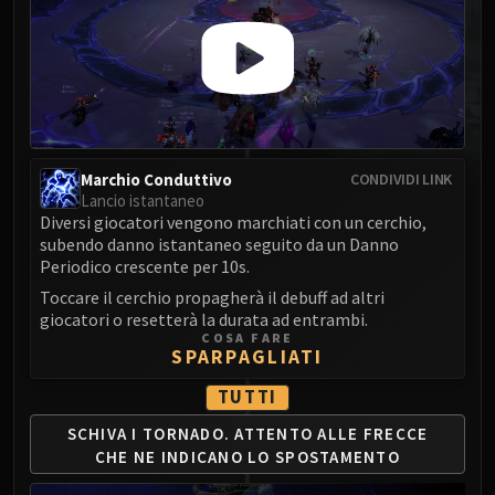
MSV / HOF / TOES
The Stone Guard
Feng the Accursed
Gara'jal the Spiritbinder
The Spirit Kings
Elegon
Marchio Conduttivo
CONDIVIDI LINK
Will of the Emperor
Lancio istantaneo
Imperial Vizier Zor'lok
Diversi giocatori vengono marchiati con un cerchio,
subendo danno istantaneo seguito da un Danno
Blade Lord Ta'yak
Periodico crescente per 10s.
Garalon
Toccare il cerchio propagherà il debuff ad altri
Wind Lord Mel'jarak
giocatori o resetterà la durata ad entrambi.
Amber-Shaper Un'sok
COSA FARE
SPARPAGLIATI
Grand Empress Shek'zeer
Protectors of the Endless
TUTTI
Tsulong
SCHIVA I TORNADO.
ATTENTO ALLE FRECCE
Lei Shi
CHE
NE INDICANO LO SPOSTAMENTO
Sha of Fear