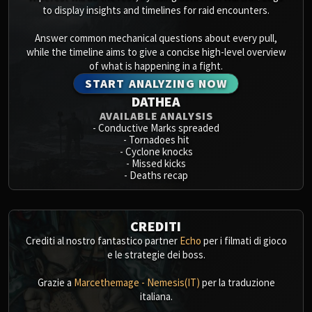
to display insights and timelines for raid encounters.
Answer common mechanical questions about every pull,
while the timeline aims to give a concise high-level overview
of what is happening in a fight.
START ANALYZING NOW
DATHEA
AVAILABLE ANALYSIS
-
Conductive Marks spreaded
-
Tornadoes hit
-
Cyclone knocks
-
Missed kicks
-
Deaths recap
CREDITI
Crediti al nostro fantastico partner
Echo
per i filmati di gioco
e le strategie dei boss.
Grazie a
Marcethemage - Nemesis(IT)
per la traduzione
italiana.