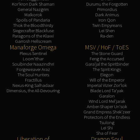
Kor'kron Dark Shaman
Durumu the Forgotten
General Nazgrim
Primordius
Malkorok
Dark Animus
Spoils of Pandaria
Iron Qon
Thok the Bloodthirsty
Twin Empyreans
Siegecrafter Blackfuse
Lei Shen
Paragons of the Klaxxi
Ra-den
Garrosh Hellscream
Manaforge Omega
MSV / HoF / ToES
Plexus Sentinel
The Stone Guard
Loom'ithar
Feng the Accursed
Soulbinder Naazindhri
Gara'jal the Spiritbinder
Forgeweaver Araz
The Spirit Kings
The Soul Hunters
Elegon
Fractillus
Will of the Emperor
Nexus-King Salhadaar
Imperial Vizier Zor'lok
Dimensius, the All-Devouring
Blade Lord Ta'yak
Garalon
Wind Lord Mel'jarak
Amber-Shaper Un'sok
Grand Empress Shek'zeer
Protectors of the Endless
Tsulong
Lei Shi
Sha of Fear
Liberation of
Dragon Soul