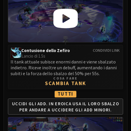
Volcoross
Council of Dreams
Larodar
Nymue
Smolderon
Tindral Sageswift
Fyrakk
Contusione dello Zefiro
CONDIVIDI LINK
ABERRUS
Lancio di 1.5s
Il tank attuale subisce enormi danni e viene sbalzato
Kazzara
indietro. Riceve inoltre un debuff, aumentando i danni
The Amalgamation Chamber
subiti e la forza dello sbalzo del 50% per 55s.
The Forgotten Experiments
COSA FARE
SCAMBIA TANK
Assault of the Zaqali
Rashok, the Elder
TUTTI
Zskarn
UCCIDI GLI ADD. IN EROICA
USA IL LORO SBALZO
Magmorax
PER ANDARE
A UCCIDERE GLI ADD MINORI.
Echo of Neltharion
Scalecommander Sarkareth
VAULT