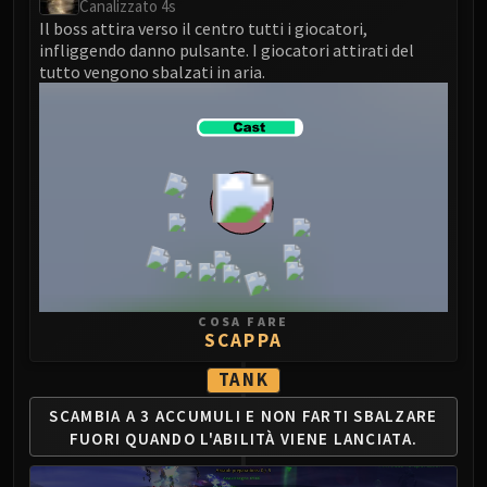
Canalizzato 4s
FIRELANDS
Il boss attira verso il centro tutti i giocatori,
Conclave of Wind
infliggendo danno pulsante. I giocatori attirati del
tutto vengono sbalzati in aria.
Al'akir
Omnotron Defense System
Magmaw
Atramedes
Chimaeron
Maloriak
Nefarian
Halfus Wyrmbreaker
Valiona & Theralion
COSA FARE
Ascendant Council
SCAPPA
Cho#gall
TANK
Sinestra
AMIRDRASSIL
SCAMBIA A 3 ACCUMULI E
NON FARTI SBALZARE
Gnarlroot
FUORI
QUANDO L'ABILITÀ VIENE LANCIATA.
Igira