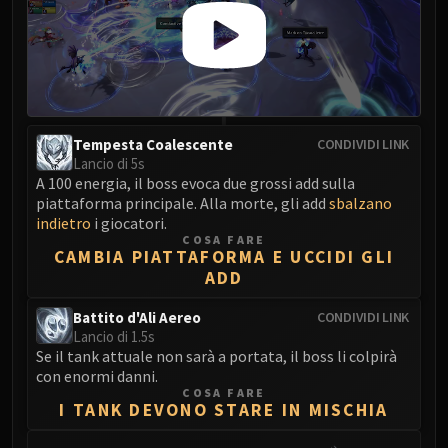
Eranog
Terros
Sennarth
Primal Council
Dathea
Tempesta Coalescente
CONDIVIDI LINK
Kurog
Lancio di 5s
Diurna
A 100 energia, il boss evoca due grossi add sulla
piattaforma principale. Alla morte, gli add
sbalzano
Raszageth
indietro
i giocatori.
ICECROWN CITADEL
COSA FARE
Lord Marrowgar
CAMBIA PIATTAFORMA E UCCIDI GLI
ADD
Lady Deathwhisper
Gunship Battle
Battito d'Ali Aereo
CONDIVIDI LINK
Deathbringer Saurfang
Lancio di 1.5s
Se il tank attuale non sarà a portata, il boss li colpirà
Festergut
con enormi danni.
Rotface
COSA FARE
I TANK DEVONO STARE IN MISCHIA
Professor Putricide
Blood Prince Council