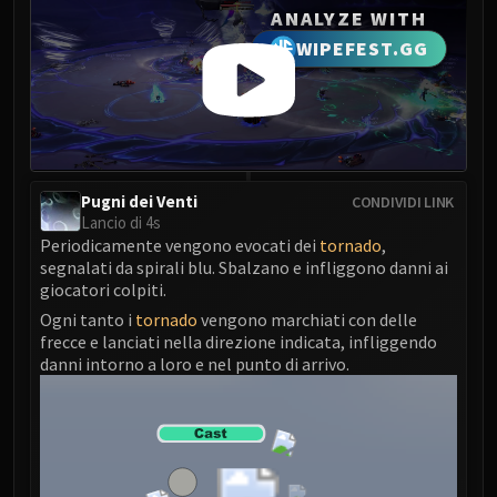
LIBERATION OF UNDERMINE
ANALYZE WITH
Vexie and the Geargrinders
WIPEFEST.GG
Cauldron of Carnage
Rik Reverb
Stix Bunkjunker
Sprocketmonger Lockenstock
One-Armed Bandit
Pugni dei Venti
CONDIVIDI LINK
Mug'Zee, Heads of Security
Lancio di 4s
Chrome King Gallywix
Periodicamente vengono evocati dei
tornado
,
segnalati da spirali blu. Sbalzano e infliggono danni ai
DRAGON SOUL
giocatori colpiti.
Morchok
Ogni tanto i
tornado
vengono marchiati con delle
Warlord Zon'ozz
frecce e lanciati nella direzione indicata, infliggendo
Yor'sahj the Unsleeping
danni intorno a loro e nel punto di arrivo.
Hagara the Stormbinder
Ultraxion
Majordomo Staghelm
Spine of Deathwing