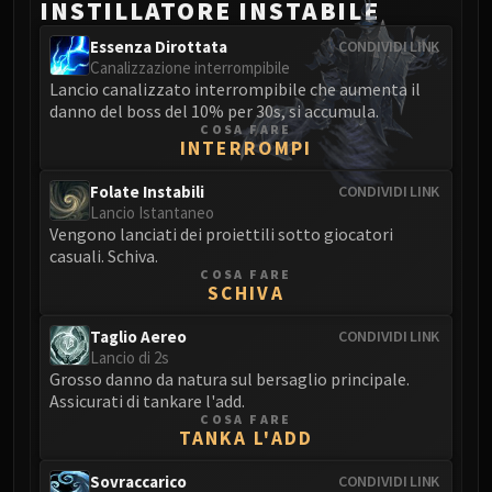
INSTILLATORE INSTABILE
Blood-Queen Lana'thel
Valithria Dreamwalker
Essenza Dirottata
CONDIVIDI LINK
Canalizzazione interrompibile
Sindragosa
Lancio canalizzato interrompibile che aumenta il
The Lich King
danno del boss del 10% per 30s, si accumula.
RUBY SANCTUM
COSA FARE
INTERROMPI
Halion
TRIALS OF THE CRUSADER
Folate Instabili
CONDIVIDI LINK
Northrend Beasts
Lancio Istantaneo
Vengono lanciati dei proiettili sotto giocatori
Lord Jaraxxus
casuali. Schiva.
Faction Champions
COSA FARE
SCHIVA
Twin Val'kyr
Anub'Arak
Taglio Aereo
CONDIVIDI LINK
ULDUAR
Lancio di 2s
Grosso danno da natura sul bersaglio principale.
Flame Leviathan
Assicurati di tankare l'add.
Ignis
COSA FARE
TANKA L'ADD
Razorscale
XT-002
Sovraccarico
CONDIVIDI LINK