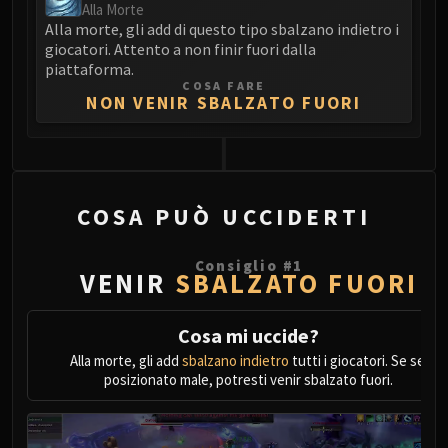
Assembly of Iron
Alla Morte
Kologarn
Alla morte, gli add di questo tipo sbalzano indietro i
giocatori. Attento a non finir fuori dalla
Auriaya
piattaforma.
Mimiron
COSA FARE
NON VENIR SBALZATO FUORI
Freya
Thorim
Hodir
Vezax
Yogg-Saron
COSA PUÒ UCCIDERTI
Algalon
RESOURCES
Consiglio
#
1
VENIR
SBALZATO FUORI
Addons
Weakauras
Cosa mi uccide?
Streamers By Class
Alla morte, gli add
sbalzano indietro
tutti i giocatori. Se sei
Mythic+ Streamers
posizionato male, potresti venir sbalzato fuori.
Raid Streamers
Recommended Websites