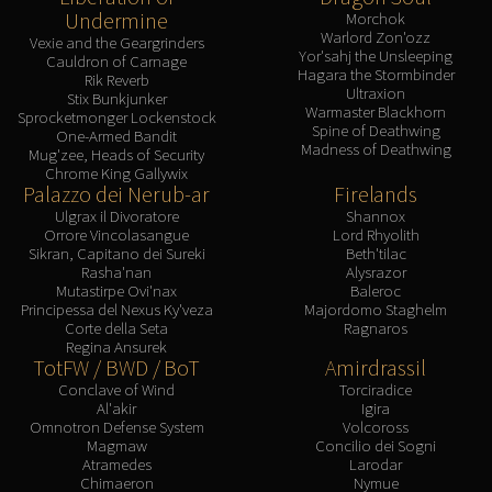
Undermine
Morchok
Warlord Zon'ozz
Vexie and the Geargrinders
Yor'sahj the Unsleeping
Cauldron of Carnage
Hagara the Stormbinder
Rik Reverb
Ultraxion
Stix Bunkjunker
Warmaster Blackhorn
Sprocketmonger Lockenstock
Spine of Deathwing
One-Armed Bandit
Madness of Deathwing
Mug'zee, Heads of Security
Chrome King Gallywix
Palazzo dei Nerub-ar
Firelands
Ulgrax il Divoratore
Shannox
Orrore Vincolasangue
Lord Rhyolith
Sikran, Capitano dei Sureki
Beth'tilac
Rasha'nan
Alysrazor
Mutastirpe Ovi'nax
Baleroc
Principessa del Nexus Ky'veza
Majordomo Staghelm
Corte della Seta
Ragnaros
Regina Ansurek
TotFW / BWD / BoT
Amirdrassil
Conclave of Wind
Torciradice
Al'akir
Igira
Omnotron Defense System
Volcoross
Magmaw
Concilio dei Sogni
Atramedes
Larodar
Chimaeron
Nymue