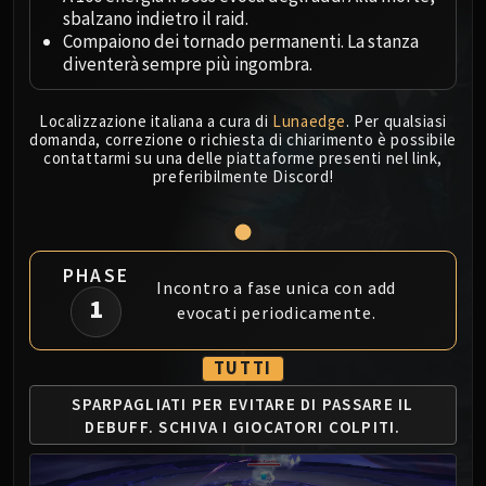
Megaera
sbalzano indietro il raid.
Ji-Kun
Compaiono dei tornado permanenti. La stanza
Durumu the Forgotten
diventerà sempre più ingombra.
Primordius
Dark Animus
Localizzazione italiana a cura di
Lunaedge
. Per qualsiasi
domanda, correzione o richiesta di chiarimento è possibile
Iron Qon
contattarmi su una delle piattaforme presenti nel link,
Twin Empyreans
preferibilmente Discord!
Lei Shen
Ra-den
MANAFORGE OMEGA
PHASE
Plexus Sentinel
Incontro a fase unica con add
1
Loom'ithar
evocati periodicamente.
Soulbinder Naazindhri
Forgeweaver Araz
TUTTI
The Soul Hunters
SPARPAGLIATI PER EVITARE
DI PASSARE IL
Fractillus
DEBUFF. SCHIVA
I GIOCATORI COLPITI.
Nexus-King Salhadaar
Dimensius, the All-Devouring