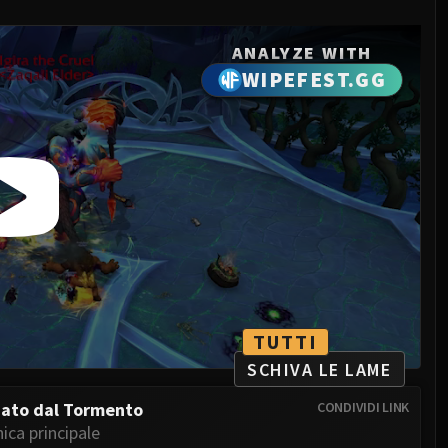
ANALYZE WITH
WIPEFEST.GG
TUTTI
SCHIVA LE LAME
iato dal Tormento
CONDIVIDI LINK
ica principale