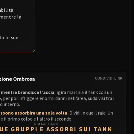
bilità
 mentre la
o le sue
uzione Ombrosa
CONDIVIDI LINK
i
 mentre brandisce l'ascia
, Igira marchia il tank con un
, per poi infliggere enormi danni nell'area, suddivisi tra i
uo interno.
ssono assorbire una sola volta
.
Dividi in due il raid. Un
 il primo colpo e l'altro il secondo.
COSA FARE
DUE GRUPPI E ASSORBI SUI TANK