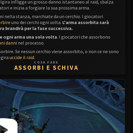
 Igira infligge un grosso danno istantaneo al raid, sbalza
atori e inizia a forgiare la sua prossima arma.
mi nella stanza, marchiate da un cerchio. I giocatori
rbire
uno dei cerchi ogni volta.
L'arma assorbita sarà
ira brandirà per la fase successiva.
e ogni arma una sola volta
. I giocatori che assorbono
uni danni
nel processo.
sorbire. Se nessun cerchio viene assorbito, o non ce ne sono
 Igira
uccide il raid
.
COSA FARE
ASSORBI E SCHIVA