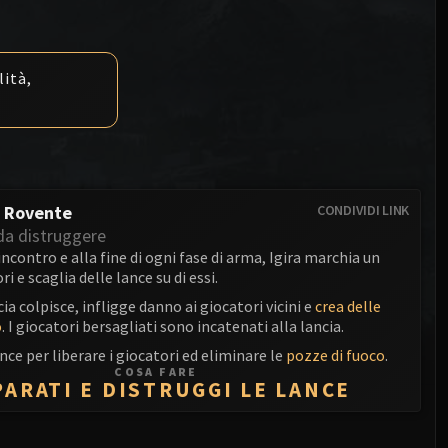
Anub'arak
XT-002 Deconstructor
Blood Prince Council
Sinestra
Assembly of Iron
Blood-Queen Lana'thel
lità,
Kologarn
Valithria Dreamwalker
Auriaya
Sindragosa
Mimiron
The Lich King
Freya
a Rovente
CONDIVIDI LINK
da distruggere
Thorim
'incontro e alla fine di ogni fase di arma, Igira marchia un
ri e scaglia delle lance su di essi.
Hodir
ia colpisce, infligge danno ai giocatori vicini e
crea delle
o
. I giocatori bersagliati sono incatenati alla lancia.
General Vezax
ance per liberare i giocatori ed eliminare le
pozze di fuoco
.
Yogg-Saron
COSA FARE
PARATI E DISTRUGGI LE LANCE
Algalon the Observer