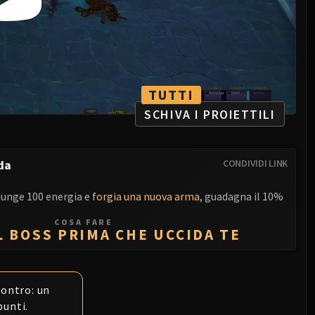
TUTTI
SCHIVA I PROIETTILI
da
CONDIVIDI LINK
giunge 100 energia e
forgia una nuova arma
, guadagna il 10%
COSA FARE
L BOSS PRIMA CHE UCCIDA TE
contro: un
punti.