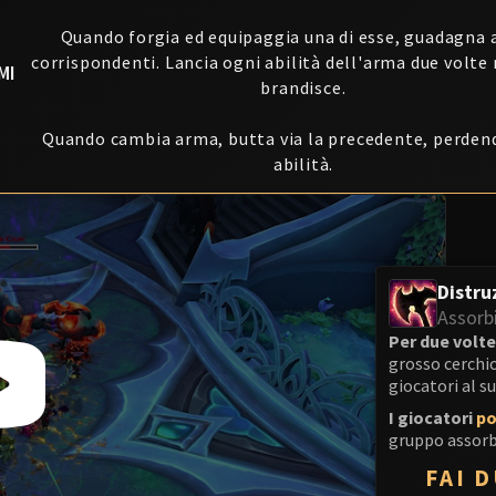
Quando forgia ed equipaggia una di esse, guadagna a
À
corrispondenti. Lancia ogni abilità dell'arma due volte
MI
brandisce.
Quando cambia arma, butta via la precedente, perdend
abilità.
Distr
Assorb
Per due volte
grosso cerchio
giocatori al s
I giocatori
po
gruppo assorbe
FAI 