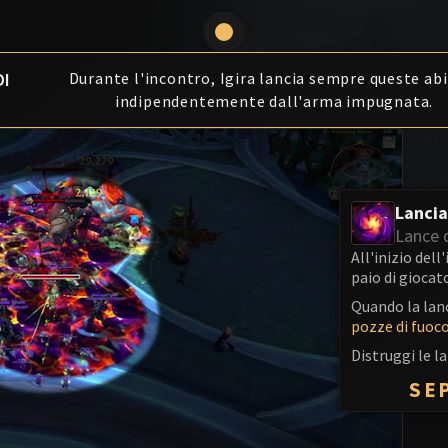
DI
Durante l'incontro, Igira lancia sempre queste abi
indipendentemente dall'arma impugnata.
Lanci
Lance 
All'inizio dell
paio di giocato
Quando la lanc
pozze di fuoc
Distruggi le l
SE