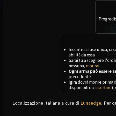
Progredis
Incontro a fase unica, ci s
abilità da essa.
Sarai tu a scegliere l'ord
nessuna,
morirai
.
Ogni arma può essere as
precedente.
Igira dovrà morire prima d
disponibili da
assorbire
),
Localizzazione italiana a cura di
Lunaedge
. Per 