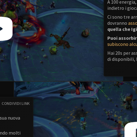
A 100 energia,
indietro i gioc
Ci sono tre ar
dovranno
asso
quella che Ig
Puoi assorbir
subiscono alc
Hai 20s per as
di disponibili,
CONDIVIDI LINK
a sua nuova
gendo molti