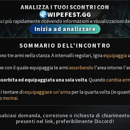
Spoils of Pandaria
ANALIZZA I TUOI SCONTRI CON
Amirdr
WIPEFEST.GG
Thok the Bloodthirsty
ci più rapidamente ricevendo informazioni e visualizzazioni dei
Aberru
Siegecrafter Blackfuse
Inizia ad analizzare
Paragons of the Klaxxi
Segret
SOMMARIO DELL'INCONTRO
Garrosh Hellscream
Icecro
ono tre armi nella stanza. A intervalli regolari, Igira
equipaggia
u
Ruby 
ine con il quale equipaggia le armi
assorbendo
l'area intorno l'
sorbita ed equipaggiata una sola volta
. Quando
cambia ar
Trial 
i tentare di
equipaggiare un'arma
per la quarta volta (in quan
Uldua
 o
morirai
.
qualsiasi domanda, correzione o richiesta di chiariment
presenti nel link, preferibilmente Discord!