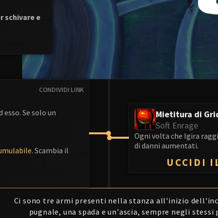
r schivare e
CONDIVIDI LINK
ad esso. Se solo un
Mietitura di Gri
Soft Enrage
Ogni volta che Igira rag
di danni aumentati.
umulabile
. Scambia il
UCCIDI I
Ci sono tre armi presenti nella stanza all'inizio dell'in
pugnale, una spada e un'ascia, sempre negli stessi 