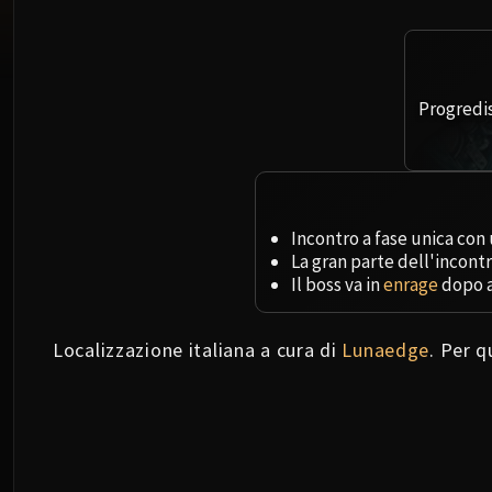
Progredis
Incontro a fase unica con
La gran parte dell'incont
Il boss va in
enrage
dopo 
Localizzazione italiana a cura di
Lunaedge
. Per 