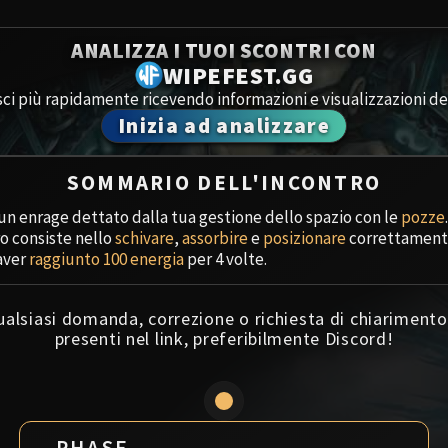
Spoils of Pandaria
Amirdr
ANALIZZA I TUOI SCONTRI CON
Thok the Bloodthirsty
WIPEFEST.GG
Aberru
Siegecrafter Blackfuse
ci più rapidamente ricevendo informazioni e visualizzazioni dei
Inizia ad analizzare
Paragons of the Klaxxi
Segret
Garrosh Hellscream
Icecro
SOMMARIO DELL'INCONTRO
 un enrage dettato dalla tua gestione dello spazio con le
pozze
.
Ruby 
ro consiste nello
schivare
,
assorbire
e
posizionare
correttament
aver
raggiunto 100 energia
per 4 volte.
Trial 
qualsiasi domanda, correzione o richiesta di chiariment
Uldua
presenti nel link, preferibilmente Discord!
PHASE