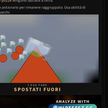
e
pozze
vengono lasciate a terra.
 antiorario per rimanere raggruppato. Usa abilità di
archi.
COSA FARE
SPOSTATI FUORI
ANALYZE WITH
WIPEFEST.GG