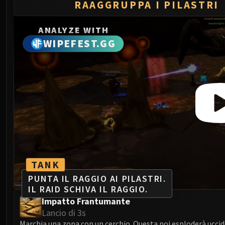
RAAGGRUPPA I PILASTRI
ANALYZE WITH
WIPEFEST.GG
TANK
PUNTA IL RAGGIO AI PILASTRI.
IL RAID SCHIVA IL RAGGIO.
Impatto Frantumante
Lancio di 3s
Marchia una zona con un cerchio. Questa poi esploderà uccid