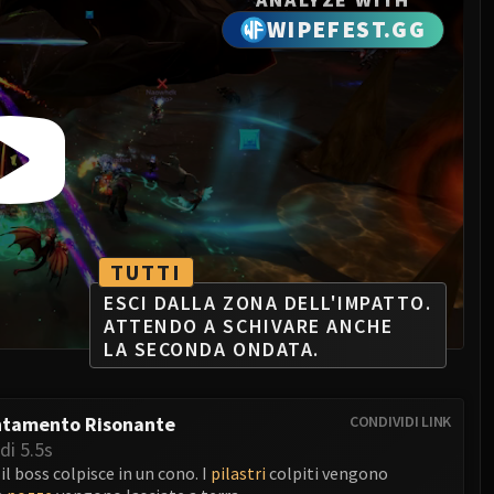
WIPEFEST.GG
TUTTI
ESCI DALLA ZONA DELL'IMPATTO.
ATTENDO A SCHIVARE ANCHE
LA SECONDA ONDATA.
ntamento Risonante
CONDIVIDI LINK
di 5.5s
il boss colpisce in un cono. I
pilastri
colpiti vengono