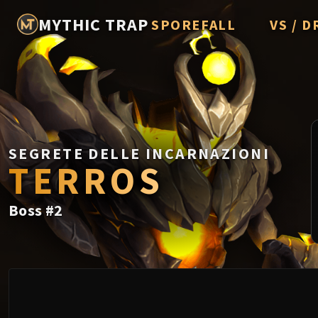
MYTHIC TRAP
SPOREFALL
VS / D
Rotmire
Imperato
Vorasius
Vaelgor 
SEGRETE DELLE INCARNAZIONI
Fallen-K
TERROS
Lightbli
Boss
#
2
Crown of
Chimaer
Belo'ren,
Midnight 