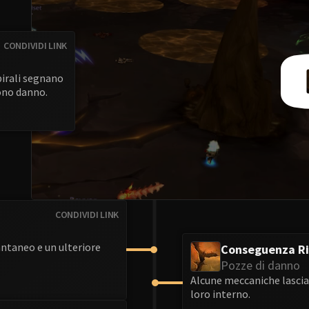
CONDIVIDI LINK
spirali segnano
cono danno.
CONDIVIDI LINK
ntaneo e un ulteriore
Conseguenza R
Pozze di danno
Alcune meccaniche lascian
loro interno.