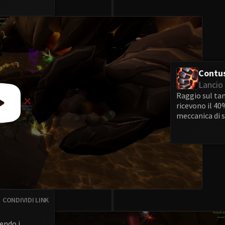
Contu
Lancio 
Raggio sul ta
ricevono il 40%
meccanica di 
CONDIVIDI LINK
endo i