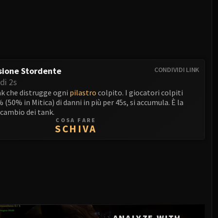
sione Stordente
CONDIVIDI LINK
di 2s
nk che distrugge ogni
pilastro
colpito. I giocatori colpiti
 (50% in Mitica) di danni in più per 45s, si accumula. È la
scambio dei tank.
COSA FARE
SCHIVA
ANALYZE WITH