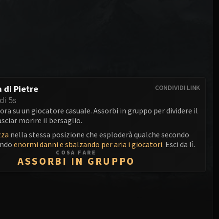
Anub'arak
XT-002 Deconstructor
Blood Prince Council
Sinestra
Assembly of Iron
Blood-Queen Lana'thel
Kologarn
Valithria Dreamwalker
Auriaya
Sindragosa
Mimiron
a di Pietre
CONDIVIDI LINK
The Lich King
di 5s
Freya
ora su un giocatore casuale. Assorbi in gruppo per dividere il
sciar morire il bersaglio.
Thorim
zza
nella stessa posizione che esploderà qualche secondo
Hodir
endo
enormi danni e sbalzando per aria i giocatori
. Esci da lì.
COSA FARE
ASSORBI IN GRUPPO
General Vezax
Yogg-Saron
Algalon the Observer