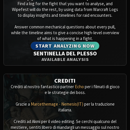
Find a log for the fight that you want to analyse, and
Wipefest will do the rest, by using data from Warcraft Logs
to display insights and timelines for raid encounters.
Answer common mechanical questions about every pull,
while the timeline aims to give a concise high-level overview
of what is happening in a fight.
START ANALYZING NOW
SENTINELLA DEL PLESSO
AVAILABLE ANALYSIS
CREDITI
Crediti al nostro fantastico partner
Echo
per i filmati di gioco
e le strategie dei boss.
Grazie a
Marcethemage - Nemesis(IT)
per la traduzione
italiana.
Crediti ad Akmi per il video editing. Se cerchi qualcuno del
mestiere, sentiti libero di mandargli un messaggio sul nostro