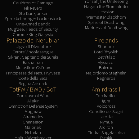
Yor'sahj the Unsleeping
Cauldron of Carnage
Hagara the Stormbinder
Rik Reverb
Ultraxion
Stix Bunkjunker
Warmaster Blackhorn
Sprocketmonger Lockenstock
Spine of Deathwing
One-Armed Bandit
Madness of Deathwing
Mug'zee, Heads of Security
Chrome King Gallywix
Palazzo dei Nerub-ar
Firelands
Ulgrax il Divoratore
Shannox
Orrore Vincolasangue
Lord Rhyolith
Sikran, Capitano dei Sureki
Beth'tilac
Rasha'nan
Alysrazor
Mutastirpe Ovi'nax
Baleroc
Principessa del Nexus Ky'veza
Majordomo Staghelm
Corte della Seta
Ragnaros
Regina Ansurek
TotFW / BWD / BoT
Amirdrassil
Conclave of Wind
Torciradice
Al'akir
Igira
Omnotron Defense System
Volcoross
Magmaw
Concilio dei Sogni
Atramedes
Larodar
Chimaeron
Nymue
Maloriak
Ardiron
Nefarian
Tindral Saggiaspina
Halfus Wyrmbreaker
Fyrakk