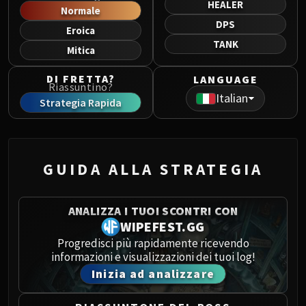
HEALER
Norushen
Normale
Sha of Pride
DPS
Eroica
Galakras
TANK
Mitica
Iron Juggernaut
Kor'kron Dark Shaman
DI FRETTA?
LANGUAGE
Riassuntino?
General Nazgrim
Italian
Strategia Rapida
Malkorok
Spoils of Pandaria
Thok the Bloodthirsty
Siegecrafter Blackfuse
GUIDA ALLA STRATEGIA
Paragons of the Klaxxi
Garrosh Hellscream
ANALIZZA I TUOI SCONTRI CON
THRONE OF THUNDER
WIPEFEST.GG
Jin'rokh the Breaker
Progredisci più rapidamente ricevendo
Horridon
informazioni e visualizzazioni dei tuoi log!
Council of Elders
Inizia ad analizzare
Tortos