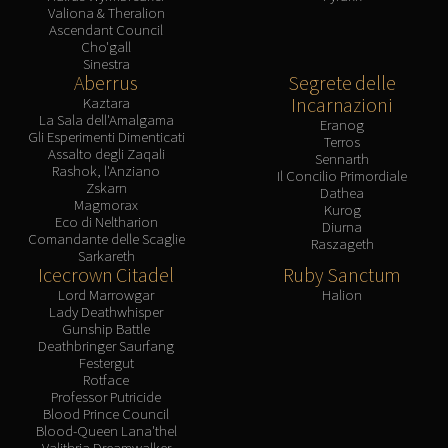
Valiona & Theralion
Ascendant Council
Cho'gall
Sinestra
Aberrus
Segrete delle
Incarnazioni
Kaztara
La Sala dell'Amalgama
Eranog
Gli Esperimenti Dimenticati
Terros
Assalto degli Zaqali
Sennarth
Rashok, l'Anziano
Il Concilio Primordiale
Zskarn
Dathea
Magmorax
Kurog
Eco di Neltharion
Diurna
Comandante delle Scaglie
Raszageth
Sarkareth
Icecrown Citadel
Ruby Sanctum
Lord Marrowgar
Halion
Lady Deathwhisper
Gunship Battle
Deathbringer Saurfang
Festergut
Rotface
Professor Putricide
Blood Prince Council
Blood-Queen Lana'thel
Valithria Dreamwalker