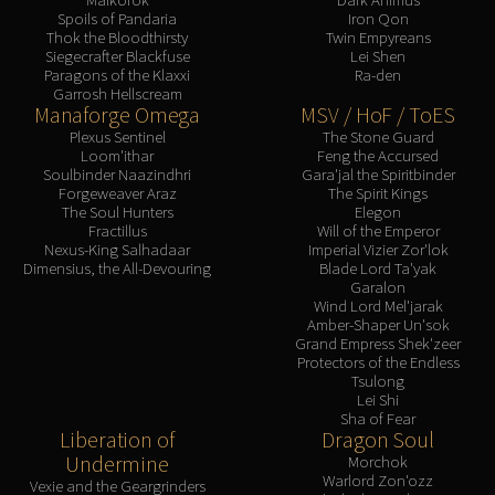
Spoils of Pandaria
Iron Qon
Thok the Bloodthirsty
Twin Empyreans
Siegecrafter Blackfuse
Lei Shen
Paragons of the Klaxxi
Ra-den
Garrosh Hellscream
Manaforge Omega
MSV / HoF / ToES
Plexus Sentinel
The Stone Guard
Loom'ithar
Feng the Accursed
Soulbinder Naazindhri
Gara'jal the Spiritbinder
Forgeweaver Araz
The Spirit Kings
The Soul Hunters
Elegon
Fractillus
Will of the Emperor
Nexus-King Salhadaar
Imperial Vizier Zor'lok
Dimensius, the All-Devouring
Blade Lord Ta'yak
Garalon
Wind Lord Mel'jarak
Amber-Shaper Un'sok
Grand Empress Shek'zeer
Protectors of the Endless
Tsulong
Lei Shi
Sha of Fear
Liberation of
Dragon Soul
Undermine
Morchok
Warlord Zon'ozz
Vexie and the Geargrinders