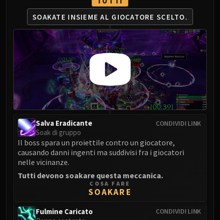
TUTTI
FIRELANDS
SOAKATE INSIEME AL GIOCATORE SCELTO.
Conclave of Wind
Al'akir
Omnotron Defense System
Magmaw
Atramedes
Chimaeron
Maloriak
Nefarian
Halfus Wyrmbreaker
Salva Eradicante
CONDIVIDI LINK
Soak di gruppo
Valiona & Theralion
Il boss spara un proiettile contro un giocatore,
Ascendant Council
causando danni ingenti ma suddivisi fra i giocatori
Cho#gall
nelle vicinanze.
Sinestra
Tutti devono soakare questa meccanica.
COSA FARE
AMIRDRASSIL
SOAKARE
Gnarlroot
Igira
Fulmine Caricato
CONDIVIDI LINK