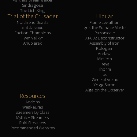
Sindragosa
The Lich King
Trial of the Crusader
Ulduar
Northrend Beasts
Flame Leviathan
Lord Jaraxxus
Ignis the Furnace Master
Faction Champions
Razorscale
Twin Val'kyr
XT-002 Deconstructor
Anub'arak
Assembly of Iron
Kologarn
Auriaya
Mimiron
Freya
Thorim
Hodir
General Vezax
Yogg-Saron
Algalon the Observer
Resources
Addons
Weakauras
Streamers By Class
Mythic+ Streamers
Raid Streamers
Recommended Websites