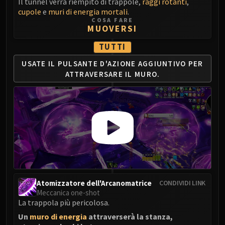
Il tunnel verrà riempito di trappole,
raggi rotanti
,
Blood-Queen Lana'thel
cupole
e
muri di energia mortali
.
Valithria Dreamwalker
COSA FARE
MUOVERSI
Sindragosa
The Lich King
TUTTI
RUBY SANCTUM
USATE IL PULSANTE D'AZIONE AGGIUNTIVO PER
Halion
ATTRAVERSARE IL MURO.
TRIALS OF THE CRUSADER
Northrend Beasts
Lord Jaraxxus
Faction Champions
Twin Val'kyr
Anub'Arak
ULDUAR
Flame Leviathan
Atomizzatore dell'Arcanomatrice
CONDIVIDI LINK
Ignis
Meccanica one-shot
Razorscale
La trappola più pericolosa.
XT-002
Un
muro di energia
attraverserà la stanza,