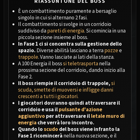
Megaera
RIASSUNTONE DEL BOSS
Ji-Kun
È un combattimento puramente a bersaglio
Durumu the Forgotten
singolo in cui si alternano 2 fasi.
Il combattimento si svolge in un corridoio
Primordius
suddiviso da
pareti di energia
. Si comincia in una
Dark Animus
piccola sezione insieme al boss.
Iron Qon
In Fase 1 ci si concentra sulla gestione dello
Twin Empyreans
spazio.
Diverse abilità lasciano a terra
pozze
e
trappole
. Vanno lasciate ai lati della stanza.
Lei Shen
A 100 Energia il boss
si teletrasporta
nella
Ra-den
prossima sezione del corridoio, dando inizio alla
MANAFORGE OMEGA
Fase 2.
Plexus Sentinel
Il boss riempie il corridoio di trappole,
si
Loom'ithar
scuda, smette di muoversi e infligge danni
crescenti a tutti i giocatori.
Soulbinder Naazindhri
I giocatori dovranno quindi attraversare il
Forgeweaver Araz
corridoio e usa il
pulsante d'azione
The Soul Hunters
aggiuntivo
per attraversare il
letale muro di
Fractillus
energia
che verrà loro incontro.
Quando lo
scudo
del boss viene infranto la
Nexus-King Salhadaar
Fase 1 ricomincerà
nella nuova sezione, e il
Dimensius, the All-Devouring