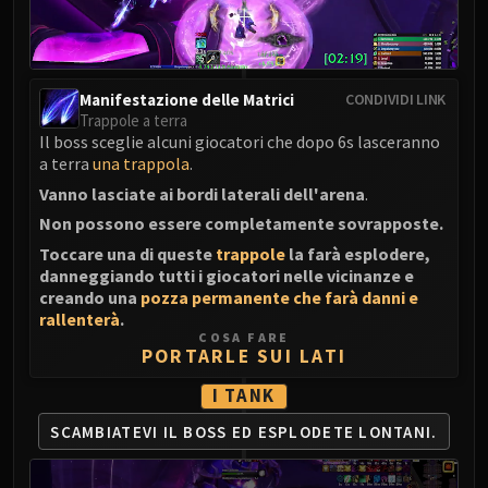
LIBERATION OF UNDERMINE
Vexie and the Geargrinders
Cauldron of Carnage
Rik Reverb
Manifestazione delle Matrici
CONDIVIDI LINK
Trappole a terra
Stix Bunkjunker
Il boss sceglie alcuni giocatori che dopo 6s lasceranno
Sprocketmonger Lockenstock
a terra
una trappola
.
One-Armed Bandit
Vanno lasciate ai bordi laterali dell'arena
.
Mug'Zee, Heads of Security
Non possono essere completamente sovrapposte.
Chrome King Gallywix
Toccare una di queste
trappole
la farà esplodere,
DRAGON SOUL
danneggiando tutti i giocatori nelle vicinanze e
Morchok
creando una
pozza permanente che farà danni e
rallenterà
.
Warlord Zon'ozz
COSA FARE
Yor'sahj the Unsleeping
PORTARLE SUI LATI
Hagara the Stormbinder
I TANK
Ultraxion
SCAMBIATEVI IL BOSS ED ESPLODETE LONTANI.
Majordomo Staghelm
Spine of Deathwing