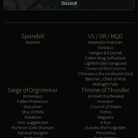
Discord!
Sporefall
VS / DR / MQD
Rotmire
Imperator Averzian
Vorasius
Vaelgor & Ezzorak
Fallen-King Salhadaar
Lightblinded Vanguard
Crown of the Cosmos
Chimaerus the Undreamt God
Belo'ren, Child of Al'ar
Midnight Falls
Siege of Orgrimmar
Throne of Thunder
Immerseus
Jin'rokh the Breaker
Fallen Protectors
Horridon
Norushen
Council of Elders
Sha of Pride
Tortos
Galakras
Megaera
Iron Juggernaut
Ji-Kun
Kor'kron Dark Shaman
Durumu the Forgotten
General Nazgrim
Primordius
Malkorok
Dark Animus