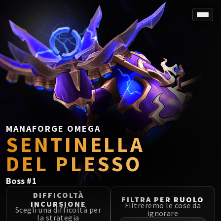
SPOREFALL
Rotmire
VS / DR / MQD
Imperator Averzian
Vorasius
Vaelgor & Ezzorak
Fallen-King Salhadaar
Lightblinded Vanguard
MANAFORGE OMEGA
SENTINELLA
Crown of the Cosmos
Chimaerus the Undreamt God
DEL PLESSO
Belo'ren, Child of Al'ar
Midnight Falls
Boss
#
1
SIEGE OF ORGRIMMAR
DIFFICOLTÀ
FILTRA PER RUOLO
Immerseus
INCURSIONE
Filtreremo le cose da
Scegli una difficoltà per
Fallen Protectors
ignorare
la strategia