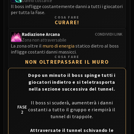
Danno costante
Volcoross
Il boss infligge costantemente danni a tutti i giocatori
Council of Dreams
per tutta la Fase.
Larodar
COSA FARE
CURARE!
Nymue
Smolderon
Radiazione Arcana
CONDIVIDI LINK
Zona non attraversabile
Tindral Sageswift
La zona oltre il
muro di energia
statico dietro al boss
Fyrakk
infligge costanti danni massicci.
ABERRUS
COSA FARE
NON OLTREPASSARE IL MURO
Kazzara
The Amalgamation Chamber
Dopo un minuto il boss spinge tutti i
The Forgotten Experiments
giocatori indietro e si teletrasporta
Assault of the Zaqali
nella sezione successiva del tunnel.
Rashok, the Elder
Il boss si scuderà, aumenterà i danni
Zskarn
FASE
costanti a tutto il gruppo e riempirà il
Magmorax
2
tunnel di trappole.
Echo of Neltharion
Scalecommander Sarkareth
Attraversate il tunnel schivando le
VAULT