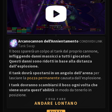
Madness of Deathwing
NERUB-AR PALACE
Ulgrax the Devourer
Bloodbound Horror
Sikran, Captain of the Sureki
Rashanan
Broodtwister Ovinax
Arcanocannon dell'Annientamento
CONDIVIDI LINK
Nexus Princess Kyveza
Tank Swap
Il boss sparerà un colpo al tank dal proprio cannone,
Silken Court
infliggendo danni massicci a tutti i giocatori.
Queen Ansurek
Questi danni sono ridotti in base alla distanza
FIRELANDS
dall'esplosione.
Shannox
Il tank dovrà spostarsi in un angolo dell'arena
per
Lord Rhyolith
lasciare la
pozza permanente
causata dall'esplosione.
Beth'tilac
I tank dovranno scambiarsi il boss ogni volta che
viene usata quest'abilità
in modo da tenerlo in
Alysrazor
posizione.
Baleroc
COSA FARE
ANDARE LONTANO
Majordomo Staghelm
Ragnaros