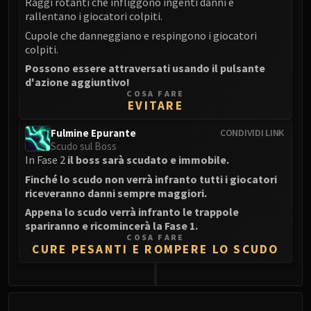
Raggi rotanti che infliggono ingenti danni e
rallentano i giocatori colpiti.
Cupole che danneggiano e respingono i giocatori
colpiti.
Possono essere attraversati usando il pulsante
d'azione aggiuntivo!
COSA FARE
EVITARE
Fulmine Epurante
CONDIVIDI LINK
Scudo sul Boss
In Fase 2
il boss sarà scudato e immobile.
Finché lo scudo non verrà infranto tutti i giocatori
riceveranno danni sempre maggiori.
Appena lo scudo verrà infranto le trappole
spariranno e ricomincerà la Fase 1.
COSA FARE
CURE PESANTI E ROMPERE LO SCUDO
0