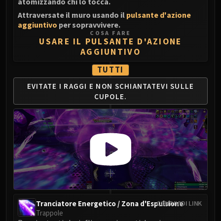
atomizzando chi lo tocca.
Assembly of Iron
Kologarn
Attraversate il muro usando il
pulsante d'azione
aggiuntivo
per sopravvivere.
Auriaya
COSA FARE
Mimiron
USARE IL PULSANTE D'AZIONE
AGGIUNTIVO
Freya
Thorim
TUTTI
Hodir
EVITATE I RAGGI E NON SCHIANTATEVI SULLE
Vezax
CUPOLE.
Yogg-Saron
Algalon
RESOURCES
Addons
Weakauras
Streamers By Class
Mythic+ Streamers
Raid Streamers
Tranciatore Energetico / Zona d'Espulsione
CONDIVIDI LINK
Recommended Websites
Trappole