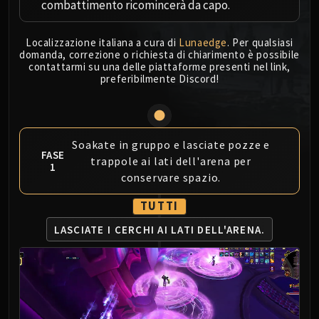
combattimento ricomincerà da capo.
MSV / HOF / TOES
The Stone Guard
Localizzazione italiana a cura di
Lunaedge
. Per qualsiasi
Feng the Accursed
domanda, correzione o richiesta di chiarimento è possibile
contattarmi su una delle piattaforme presenti nel link,
Gara'jal the Spiritbinder
preferibilmente Discord!
The Spirit Kings
Elegon
Will of the Emperor
Imperial Vizier Zor'lok
Soakate in gruppo e lasciate pozze e
FASE
Blade Lord Ta'yak
trappole ai lati dell'arena per
1
conservare spazio.
Garalon
Wind Lord Mel'jarak
TUTTI
Amber-Shaper Un'sok
LASCIATE I CERCHI
AI LATI DELL'ARENA.
Grand Empress Shek'zeer
Protectors of the Endless
Tsulong
Lei Shi
Sha of Fear