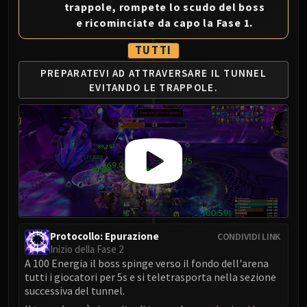
trappole, rompete lo scudo del boss
Eranog
e ricominciate da capo la Fase 1.
Terros
TUTTI
Sennarth
Primal Council
PREPARATEVI AD ATTRAVERSARE IL TUNNEL
Dathea
EVITANDO LE TRAPPOLE.
Kurog
Diurna
Raszageth
ICECROWN CITADEL
Lord Marrowgar
Lady Deathwhisper
Gunship Battle
Deathbringer Saurfang
Protocollo: Epurazione
CONDIVIDI LINK
Festergut
Inizio della Fase 2
A 100 Energia il boss spinge verso il fondo dell'arena
Rotface
tutti i giocatori per 5s e si teletrasporta nella sezione
Professor Putricide
successiva del tunnel.
Blood Prince Council