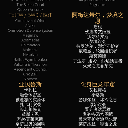
The Silken Court
Ragnaros
Queen Ansurek
TotFW / BWD / BoT
阿梅达希尔，梦境之
愿
Conclave of Wind
Al'akir
瘤根
Omnotron Defense System
残虐者艾姬拉
Magmaw
沃尔科罗斯
Atramedes
梦境议会
Chimaeron
拉罗达尔，烈焰守护者
Maloriak
尼穆威，轮回编织者
Nefarian
斯莫德隆
Halfus Wyrmbreaker
丁达尔 · 迅贤，烈焰预言者
Valiona & Theralion
火光之龙菲莱克
Ascendant Council
Cho'gall
Sinestra
亚贝鲁斯
化身巨龙牢窟
卡扎拉
艾拉诺格
融合体密室
泰洛斯
被遗忘的实验体
瑟娜尔丝，冰冷之息
扎卡利突袭
原始议会
长老莱修克
晋升者达瑟雅
兹斯卡恩
库洛格·恐怖图腾
玛格莫莱克斯
巢穴守护者迪乌尔娜
奈萨里奥的回响
莱萨杰丝，噬雷之龙