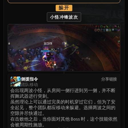
MSV / HOF / TOES
躲开
The Stone Guard
小怪冲锋波次
Feng the Accursed
Gara'jal the Spiritbinder
The Spirit Kings
Elegon
Will of the Emperor
Imperial Vizier Zor'lok
Blade Lord Ta'yak
Garalon
Wind Lord Mel'jarak
侧援指令
分享链接
团队移动
Amber-Shaper Un'sok
会出现两波小怪，从房间一侧行进到另一侧，并不断
Grand Empress Shek'zeer
挥舞武器进行突刺。
Protectors of the Endless
虽然理论上可以通过完美的时机穿过它们，但为了安
全起见，整个团队都应移动来躲避。选择两波之间的
Tsulong
空隙并尽快通过。
Lei Shi
在击败他之后，当你面对其他 Boss 时，这个技能依然
Sha of Fear
会被周期性施放。