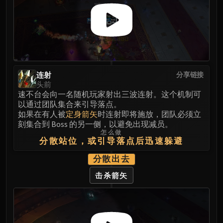
Volcoross
Council of Dreams
Larodar
Nymue
Smolderon
Tindral Sageswift
连射
分享链接
Fyrakk
头前
ABERRUS
速不台会向一名随机玩家射出三波连射。这个机制可
以通过团队集合来引导落点。
Kazzara
如果在有人被
定身箭矢
时连射即将施放，团队必须立
The Amalgamation Chamber
刻集合到 Boss 的另一侧，以避免出现减员。
The Forgotten Experiments
怎么做
分散站位，或引导落点后迅速躲避
Assault of the Zaqali
Rashok, the Elder
分散出去
Zskarn
击杀箭矢
Magmorax
Echo of Neltharion
Scalecommander Sarkareth
VAULT