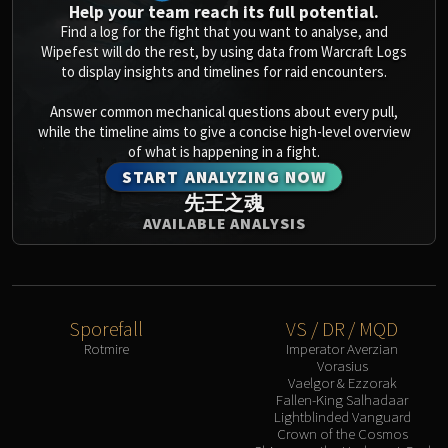
Help your team reach its full potential.
Find a log for the fight that you want to analyse, and
Wipefest will do the rest, by using data from Warcraft Logs
to display insights and timelines for raid encounters.
Answer common mechanical questions about every pull,
while the timeline aims to give a concise high-level overview
of what is happening in a fight.
START ANALYZING NOW
先王之魂
AVAILABLE ANALYSIS
Sporefall
VS / DR / MQD
Rotmire
Imperator Averzian
Vorasius
Vaelgor & Ezzorak
Fallen-King Salhadaar
Lightblinded Vanguard
Crown of the Cosmos