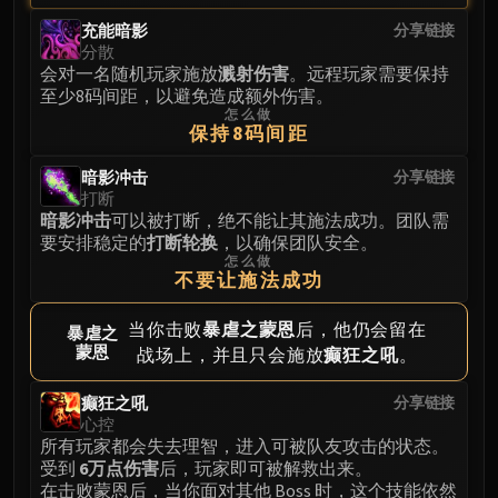
充能暗影
分享链接
分散
会对一名随机玩家施放
溅射伤害
。远程玩家需要保持
至少8码间距，以避免造成额外伤害。
怎么做
保持8码间距
暗影冲击
分享链接
打断
暗影冲击
可以被打断，绝不能让其施法成功。团队需
要安排稳定的
打断轮换
，以确保团队安全。
怎么做
不要让施法成功
当你击败
暴虐之蒙恩
后，他仍会留在
暴虐之
蒙恩
战场上，并且只会施放
癫狂之吼
。
癫狂之吼
分享链接
心控
所有玩家都会失去理智，进入可被队友攻击的状态。
受到
6万点伤害
后，玩家即可被解救出来。
在击败蒙恩后，当你面对其他 Boss 时，这个技能依然