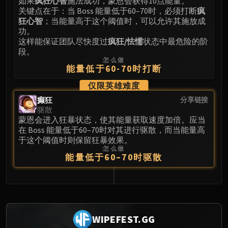
如果
疯狂心智
施法成功，蒙恩会获得10点能量。
关键点在于：当 Boss 能量低于60–70时，必须打断
疯
狂心智
；当能量高于这个阈值时，可以允许其施放成
功。
这样能保证团队尽快度过
疯狂/怯懦
状态中最危险的阶
段。
怎么做
能量低于60-70时打断
仅限英雄难度
癫狂
分享链接
驱散
蒙恩会进入狂暴状态，使其能量获取速度加倍。应当
在 Boss 能量低于60–70时对其进行驱散，而当能量高
于这个阈值时则保留狂暴效果。
怎么做
能量低于60–70时驱散
0
WIPEFEST.GG