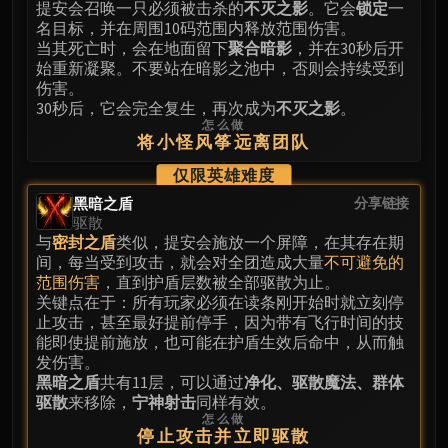
Assembly of Iron
提安会召唤一只必须被击杀的
不灭之影
。它会
锁定
一
名目标，并在周围10码范围内释放范围伤害。
Kologarn
当其死亡时，会在地面留下
聚合暗影
，并在30秒后开
Auriaya
始重新凝聚。不要站在暗影之池中，否则会持续受到
Mimiron
伤害。
Freya
30秒后，它会完全复生，再次成为
不灭之影
。
怎么做
Thorim
将小怪风筝远离团队
Hodir
仅限英雄难度
Vezax
黑暗之盾
分享链接
Yogg-Saron
驱散
Algalon
与
密封之盾
类似，提安会施放一个屏障，在其存在期
RESOURCES
间，每当受到攻击，就会对全团造成大量
不可避免的
范围伤害
，直到护盾层数被全部驱散为止。
Addons
关键点在于：所有玩家必须在读条刚开始时就立刻停
Weakauras
止攻击，甚至最好提前停手，因为带有飞行时间的技
Streamers By Class
能即使提前施放，也可能在护盾生效后命中，从而触
发伤害。
Mythic+ Streamers
黑暗之盾
共有11层，可以通过
净化、驱散魔法、群体
Raid Streamers
驱散
来移除，
宁神射击
同样有效。
Recommended Websites
怎么做
停止攻击并立即驱散