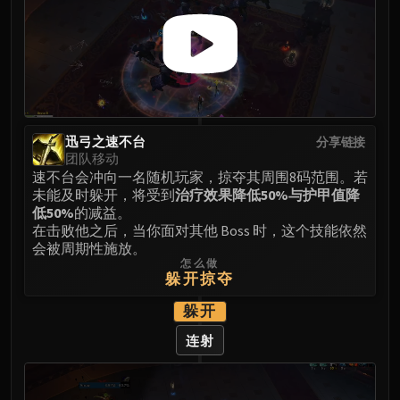
FIRELANDS
Conclave of Wind
Al'akir
Omnotron Defense System
Magmaw
Atramedes
迅弓之速不台
分享链接
Chimaeron
团队移动
Maloriak
速不台会冲向一名随机玩家，掠夺其周围8码范围。若
未能及时躲开，将受到
治疗效果降低50%与护甲值降
Nefarian
低50%
的减益。
Halfus Wyrmbreaker
在击败他之后，当你面对其他 Boss 时，这个技能依然
Valiona & Theralion
会被周期性施放。
怎么做
Ascendant Council
躲开掠夺
Cho#gall
躲开
Sinestra
AMIRDRASSIL
连射
Gnarlroot
Igira