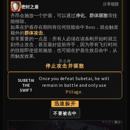
Madness of Deathwing
分享链接
密封之盾
NERUB-AR PALACE
Ulgrax the Devourer
齐昂会施放一个护盾，可以通过
净化、群体驱散
等技
能移除。
Bloodbound Horror
如果在护盾存在期间有任何技能命中 Boss，就会触发
Sikran, Captain of the Sureki
额外的
群体攻击
。
Rashanan
非常重要的一点是：所有人必须在读条刚开始时就立
刻停止攻击，甚至最好提前停手，因为带有飞行时间
Broodtwister Ovinax
的技能即使提前施放，也可能在护盾生效后命中，从
Nexus Princess Kyveza
而触发效果。
Silken Court
怎么做
停止攻击并驱散
Queen Ansurek
FIRELANDS
Once you defeat Subetai, he will
SUBETAI
Shannox
remain in battle and only use
THE
Lord Rhyolith
SWIFT
Pillage
.
Beth'tilac
迅速躲开
Alysrazor
Baleroc
不要被击中
Majordomo Staghelm
Ragnaros