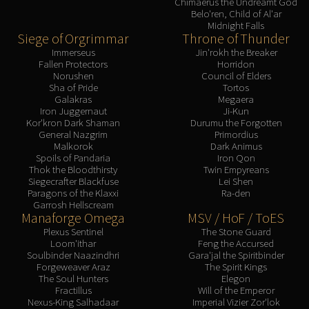
Chimaerus the Undreamt God
Belo'ren, Child of Al'ar
Midnight Falls
Siege of Orgrimmar
Throne of Thunder
Immerseus
Jin'rokh the Breaker
Fallen Protectors
Horridon
Norushen
Council of Elders
Sha of Pride
Tortos
Galakras
Megaera
Iron Juggernaut
Ji-Kun
Kor'kron Dark Shaman
Durumu the Forgotten
General Nazgrim
Primordius
Malkorok
Dark Animus
Spoils of Pandaria
Iron Qon
Thok the Bloodthirsty
Twin Empyreans
Siegecrafter Blackfuse
Lei Shen
Paragons of the Klaxxi
Ra-den
Garrosh Hellscream
Manaforge Omega
MSV / HoF / ToES
Plexus Sentinel
The Stone Guard
Loom'ithar
Feng the Accursed
Soulbinder Naazindhri
Gara'jal the Spiritbinder
Forgeweaver Araz
The Spirit Kings
The Soul Hunters
Elegon
Fractillus
Will of the Emperor
Nexus-King Salhadaar
Imperial Vizier Zor'lok