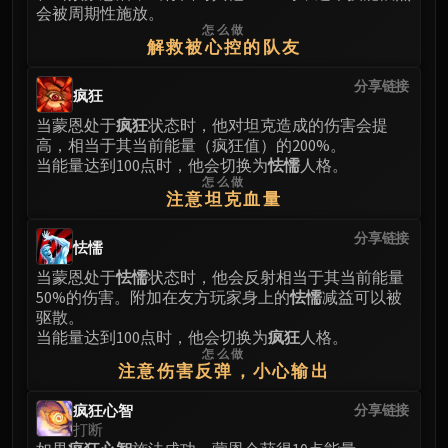
会被周期性施放。
怎么做
解救被心控的队友
分享链接
疯狂
当蒙恩处于
疯狂
状态时，他对坦克造成的伤害会提
高，相当于其当前能量（疯狂值）的200%。
当能量达到100点时，他会切换为
怯懦
人格。
怎么做
注意坦克血量
分享链接
怯懦
当蒙恩处于
怯懦
状态时，他会反射相当于其当前能量
50%的伤害。附加在友方玩家身上的
怯懦
减益可以被
驱散。
当能量达到100点时，他会切换为
疯狂
人格。
怎么做
注意伤害反弹，小心输出
疯狂心智
分享链接
打断