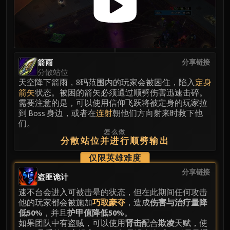
Eranog
Terros
Sennarth
Primal Council
箭雨
分享链接
Dathea
分散站位
Kurog
天空降下箭雨，8码范围内的玩家会被困住，陷入
定身
Diurna
箭矢
状态。被困的箭矢必须通过顺劈伤害迅速击碎。
需要注意的是，可以使用信仰飞跃将被定身的玩家拉
Raszageth
到 Boss 身边，或者在
连射
朝他们方向射来时救下他
ICECROWN CITADEL
们。
Lord Marrowgar
怎么做
分散站位并进行顺劈输出
Lady Deathwhisper
Gunship Battle
仅限英雄难度
Deathbringer Saurfang
分享链接
盗匪诡计
Festergut
速不台会进入可被击晕的状态，但在此期间任何攻击
Rotface
他的玩家都会被施加
巧取豪夺
，造成
伤害与治疗量降
Professor Putricide
低50%
，并且
护甲值降低50%
。
如果团队中有盗贼，可以使用
肾击
配合
欺凌
天赋，使
Blood Prince Council