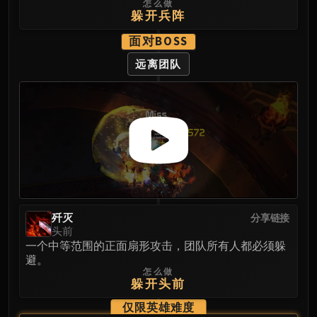
怎么做
LIBERATION OF UNDERMINE
躲开兵阵
Vexie and the Geargrinders
面对BOSS
Cauldron of Carnage
Rik Reverb
远离团队
Stix Bunkjunker
Sprocketmonger Lockenstock
One-Armed Bandit
Mug'Zee, Heads of Security
Chrome King Gallywix
DRAGON SOUL
Morchok
Warlord Zon'ozz
歼灭
分享链接
Yor'sahj the Unsleeping
头前
Hagara the Stormbinder
一个中等范围的正面扇形攻击，团队所有人都必须躲
避。
Ultraxion
怎么做
Majordomo Staghelm
躲开头前
Spine of Deathwing
仅限英雄难度