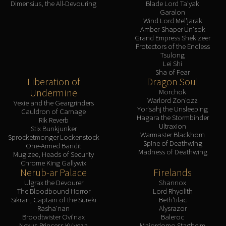
Dimensius, the All-Devouring
Blade Lord Ta'yak
Garalon
Wind Lord Mel'jarak
Amber-Shaper Un'sok
Grand Empress Shek'zeer
Protectors of the Endless
Tsulong
Lei Shi
Sha of Fear
Liberation of
Dragon Soul
Undermine
Morchok
Warlord Zon'ozz
Vexie and the Geargrinders
Yor'sahj the Unsleeping
Cauldron of Carnage
Hagara the Stormbinder
Rik Reverb
Ultraxion
Stix Bunkjunker
Warmaster Blackhorn
Sprocketmonger Lockenstock
Spine of Deathwing
One-Armed Bandit
Madness of Deathwing
Mug'zee, Heads of Security
Chrome King Gallywix
Nerub-ar Palace
Firelands
Ulgrax the Devourer
Shannox
The Bloodbound Horror
Lord Rhyolith
Sikran, Captain of the Sureki
Beth'tilac
Rasha'nan
Alysrazor
Broodtwister Ovi'nax
Baleroc
Nexus-Princess Ky'veza
Majordomo Staghelm