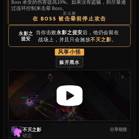
Boss 承受的伤害提高10%。如果没有盗贼，则尽量通
Blood-Queen Lana'thel
过连环控制来击晕 Boss。
Valithria Dreamwalker
怎么做
在 BOSS 被击晕前停止攻击
Sindragosa
The Lich King
当你击败
永影之提安
后，他仍会留在
永影之
RUBY SANCTUM
提安
战场上，并且只会施放
不灭之影
。
Halion
风筝小怪
TRIALS OF THE CRUSADER
Northrend Beasts
躲开黑水
Lord Jaraxxus
Faction Champions
Twin Val'kyr
Anub'Arak
ULDUAR
Flame Leviathan
Ignis
Razorscale
不灭之影
分享链接
XT-002
锁定