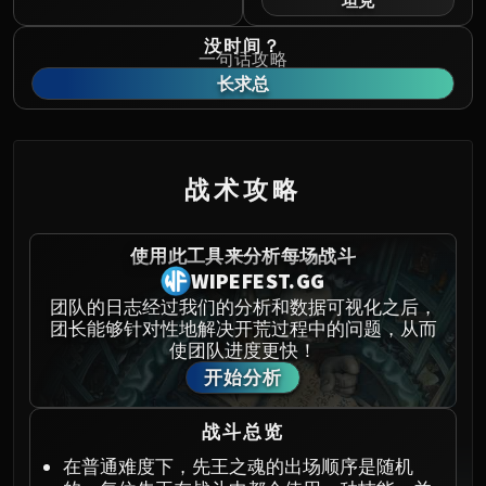
坦克
Norushen
Sha of Pride
没时间？
一句话攻略
Galakras
长求总
Iron Juggernaut
Kor'kron Dark Shaman
General Nazgrim
Malkorok
战术攻略
Spoils of Pandaria
Thok the Bloodthirsty
使用此工具来分析每场战斗
Siegecrafter Blackfuse
WIPEFEST.GG
Paragons of the Klaxxi
团队的日志经过我们的分析和数据可视化之后，
Garrosh Hellscream
团长能够针对性地解决开荒过程中的问题，从而
THRONE OF THUNDER
使团队进度更快！
Jin'rokh the Breaker
开始分析
Horridon
Council of Elders
战斗总览
Tortos
在普通难度下，先王之魂的出场顺序是随机