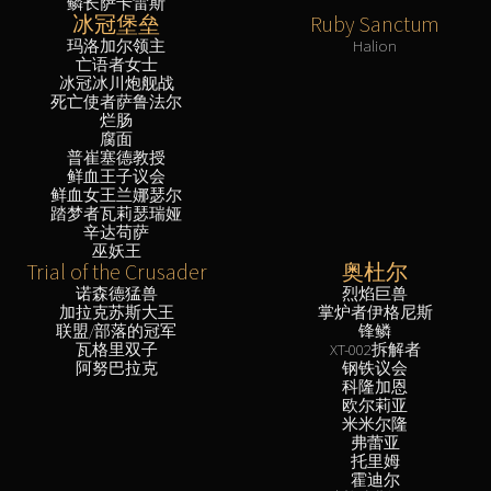
鳞长萨卡雷斯
冰冠堡垒
Ruby Sanctum
玛洛加尔领主
Halion
亡语者女士
冰冠冰川炮舰战
死亡使者萨鲁法尔
烂肠
腐面
普崔塞德教授
鲜血王子议会
鲜血女王兰娜瑟尔
踏梦者瓦莉瑟瑞娅
辛达苟萨
巫妖王
Trial of the Crusader
奥杜尔
诺森德猛兽
烈焰巨兽
加拉克苏斯大王
掌炉者伊格尼斯
联盟/部落的冠军
锋鳞
瓦格里双子
XT-002拆解者
阿努巴拉克
钢铁议会
科隆加恩
欧尔莉亚
米米尔隆
弗蕾亚
托里姆
霍迪尔