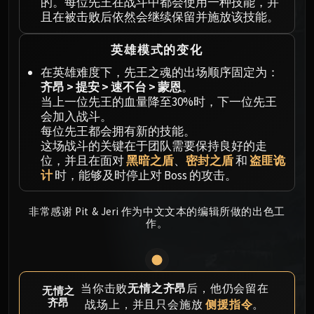
Megaera
的。每位先王在战斗中都会使用一种技能，并
且在被击败后依然会继续保留并施放该技能。
Ji-Kun
Durumu the Forgotten
英雄模式的变化
Primordius
在英雄难度下，先王之魂的出场顺序固定为：
Dark Animus
齐昂 > 提安 > 速不台 > 蒙恩
。
Iron Qon
当上一位先王的血量降至30%时，下一位先王
Twin Empyreans
会加入战斗。
Lei Shen
每位先王都会拥有新的技能。
这场战斗的关键在于团队需要保持良好的走
Ra-den
位，并且在面对
黑暗之盾
、
密封之盾
和
盗匪诡
MANAFORGE OMEGA
计
时，能够及时停止对 Boss 的攻击。
Plexus Sentinel
Loom'ithar
非常感谢 Pit & Jeri 作为中文文本的编辑所做的出色工
Soulbinder Naazindhri
作。
Forgeweaver Araz
The Soul Hunters
Fractillus
当你击败
无情之齐昂
后，他仍会留在
无情之
Nexus-King Salhadaar
齐昂
战场上，并且只会施放
侧援指令
。
Dimensius, the All-Devouring