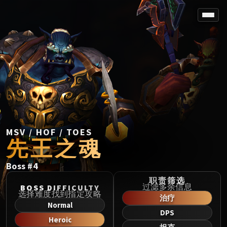
SPOREFALL
Rotmire
VS / DR / MQD
Imperator Averzian
Vorasius
Vaelgor & Ezzorak
Fallen-King Salhadaar
Lightblinded Vanguard
MSV / HOF / TOES
先王之魂
Crown of the Cosmos
Chimaerus the Undreamt God
Boss
#
4
Belo'ren, Child of Al'ar
Midnight Falls
职责筛选
过滤多余信息
BOSS DIFFICULTY
SIEGE OF ORGRIMMAR
选择难度找到指定攻略
治疗
Immerseus
Normal
DPS
Fallen Protectors
Heroic