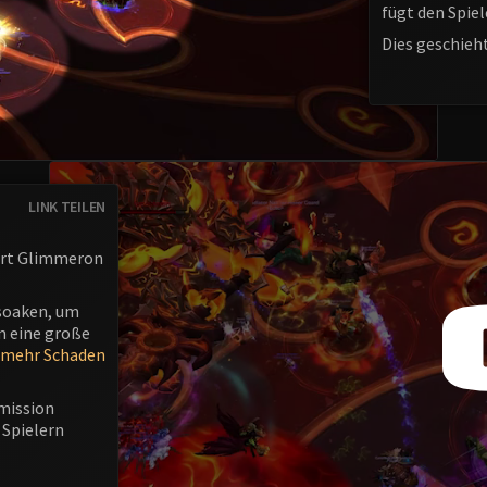
fügt den Spiel
Dies geschieht
LINK TEILEN
hrt Glimmeron
soaken, um
m eine große
mehr Schaden
rmission
 Spielern