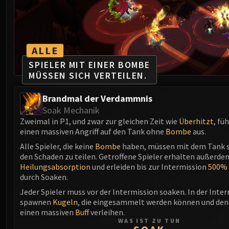
ALLE
SPIELER MIT EINER BOMBE
MÜSSEN SICH VERTEILEN.
Brandmal der Verdammnis
Soak Mechanik
Zweimal in P1, und zwar zur gleichen Zeit wie
Überhitzt
, fü
einen massiven Angriff auf den Tank ohne
Bombe
aus.
Alle Spieler, die keine
Bombe
haben, müssen mit dem Tank 
den Schaden zu teilen. Getroffene Spieler erhalten außerde
Heilungsabsorption
und erleiden bis zur Intermission
500% 
durch Soaken.
Jeder Spieler muss vor der Intermission soaken. In der Inte
spawnen
Kugeln
, die eingesammelt werden können und den
einen massiven
Buff
verleihen.
WAS IST ZU TUN