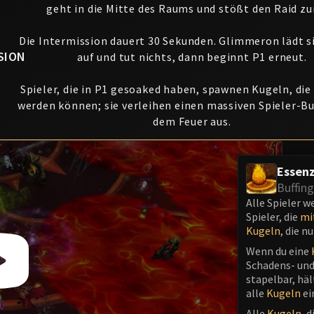
geht in die Mitte des Raums und stößt den Raid zu
Die Intermission dauert 30 Sekunden. Glimmeron lädt s
SION
auf und tut nichts, dann beginnt P1 erneut.
Spieler, die in P1 gesoaked haben, spawnen Kugeln, di
werden können; sie verleihen einen massiven Spieler-Bu
dem Feuer aus.
Essenz
Buffin
Alle Spieler w
Spieler, die
mi
Kugeln
, die n
Wenn du eine
Schadens- und
stapelbar, häl
alle
Kugeln
ei
Alle
Kugeln
, 