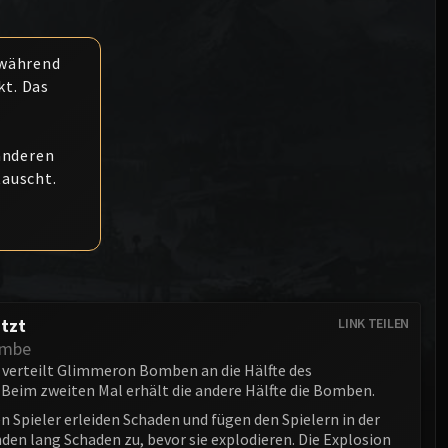
Anub'arak
XT-002 Deconstructor
Blood Prince Council
Sinestra
Assembly of Iron
 während
Blood-Queen Lana'thel
kt. Das
Kologarn
Valithria Dreamwalker
Auriaya
Sindragosa
anderen
Mimiron
auscht.
The Lich King
Freya
Thorim
Hodir
tzt
LINK TEILEN
General Vezax
ombe
Yogg-Saron
 verteilt Glimmeron Bomben an die Hälfte des
 Beim zweiten Mal erhält die andere Hälfte die Bomben.
Algalon the Observer
n Spieler erleiden Schaden und fügen den Spielern in der
den lang Schaden zu, bevor sie explodieren. Die Explosion