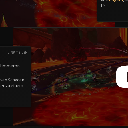
1%.
LINK TEILEN
 Glimmeron
siven Schaden
mer zu einem