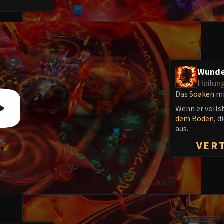
Wunde
Heilun
Das
Soaken
mi
Wenn er vollst
dem Boden
, 
aus.
VER