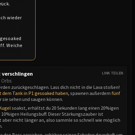
rück.
ich wieder
e gesoaked
ff. Weiche
 verschlingen
LINK TEILEN
g Orbs
erden zurückgeschlagen. Lass dich nicht in die Lava stoßen!
t dem Tank in P1 gesoaked haben
, spawnen außerdem
fünf
ur sie sehen und saugen können.
Kugel
soakst, erhältst du 20 Sekunden lang einen 20%igen
 10%igen Heilungsbuff. Dieser Stärkungszauber ist
t aber nicht länger an, also sammle so schnell wie möglich
n.
die den Boss erreichen, erhöhen seinen Schaden dauerhaft um