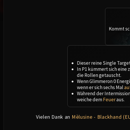
Kommt sch
Dieser reine Single Targe
In P1 kümmert sich eine z
die Rollen getauscht.
Wenn Glimmeron 0 Energie 
wenn er sich sechs Mal
au
Während der Intermission
weiche dem
Feuer
aus.
Vielen Dank an
Mèlusine - Blackhand (E