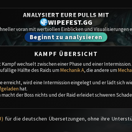
Spoils of Pandaria
Amirdr
ANALYSIERT EURE PULLS MIT
Thok the Bloodthirsty
WIPEFEST.GG
Aberru
Siegecrafter Blackfuse
neller voran mit wertvollen Einblicken und Visualisierungen e
Beginnt zu analysieren
Paragons of the Klaxxi
Gewölb
Garrosh Hellscream
Icecro
KAMPF ÜBERSICHT
t Kampf wechselt zwischen einer Phase und einer Intermission.
Ruby 
ufällige Hälfte des Raids um
Mechanik A
, die andere um
Mecha
Trial 
erreicht, wird eine Intermission eingelegt und er lädt sich wie
fgeladen
hat.
 macht der Boss nichts und der Raid erleidet schweren Schade
Uldua
U)
für die deutschen Übersetzungen, ohne ihre Unterst