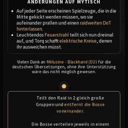
ÄNDERUNGEN AUF MYTISCH
MSV / HOF / TOES
Auf jeder Seite erscheinen Spielzeuge, die in die
The Stone Guard
Mitte gekickt werden müssen, wo sie
Feng the Accursed
aufeinander prallen und einen
raidweiten DoT
Gara'jal the Spiritbinder
hinterlassen
.
The Spirit Kings
Leuchtendos
Feuerstrahl
teilt sich nun dreimal
auf, und Torq schafft
elektrische Kreise
, denen
Elegon
ihr ausweichen müsst.
Will of the Emperor
Imperial Vizier Zor'lok
Vielen Dank an
Mèlusine - Blackhand (EU)
für die
Blade Lord Ta'yak
deutschen Übersetzungen, ohne ihre Unterstützung
wäre das nicht möglich gewesen.
Garalon
Wind Lord Mel'jarak
Amber-Shaper Un'sok
Grand Empress Shek'zeer
Teilt den Raid in 2 gleich große
Protectors of the Endless
Gruppen und
entfernt die Bosse
Tsulong
voneinander
.
Lei Shi
Sha of Fear
Die Bosse verteilen jeweils in einem