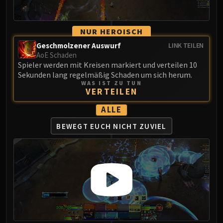
Assembly of Iron
Kologarn
Auriaya
NUR HEROISCH
Mimiron
Geschmolzener Auswurf
LINK TEILEN
Freya
AoE Schaden
Spieler werden mit Kreisen markiert und verteilen 10
Thorim
Sekunden lang regelmäßig Schaden um sich herum.
Hodir
WAS IST ZU TUN
VERTEILEN
Vezax
Yogg-Saron
ALLE
Algalon
BEWEGT EUCH
NICHT ZUVIEL
RESOURCES
Addons
Weakauras
Streamers By Class
Mythic+ Streamers
Raid Streamers
Recommended Websites