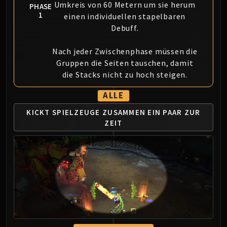
Umkreis von 60 Metern um sie herum
LIBERATION OF UNDERMINE
PHASE
1
einen individuellen stapelbaren
Vexie and the Geargrinders
Debuff.
Cauldron of Carnage
Rik Reverb
Nach jeder Zwischenphase müssen die
Stix Bunkjunker
Gruppen die Seiten tauschen, damit
Sprocketmonger Lockenstock
die Stacks nicht zu hoch steigen.
One-Armed Bandit
ALLE
Mug'Zee, Heads of Security
Chrome King Gallywix
KICKT SPIELZEUGE ZUSAMMEN
EIN PAAR ZUR
DRAGON SOUL
ZEIT
Morchok
Warlord Zon'ozz
Yor'sahj the Unsleeping
Hagara the Stormbinder
Ultraxion
Majordomo Staghelm
Spine of Deathwing