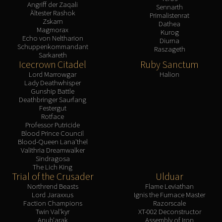
Angriff der Zaqali
Sennarth
Ältester Rashok
Primalistenrat
Zskarn
Dathea
Magmorax
Kurog
Echo von Neltharion
Diurna
Schuppenkommandant
Raszageth
Sarkareth
Icecrown Citadel
Ruby Sanctum
Lord Marrowgar
Halion
Lady Deathwhisper
Gunship Battle
Deathbringer Saurfang
Festergut
Rotface
Professor Putricide
Blood Prince Council
Blood-Queen Lana'thel
Valithria Dreamwalker
Sindragosa
The Lich King
Trial of the Crusader
Ulduar
Northrend Beasts
Flame Leviathan
Lord Jaraxxus
Ignis the Furnace Master
Faction Champions
Razorscale
Twin Val'kyr
XT-002 Deconstructor
Anub'arak
Assembly of Iron