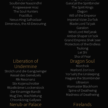
Soulbinder Naazindhri
Gara'jal the Spiritbinder
Forgeweaver Araz
The Spirit Kings
The Soul Hunters
Elegon
Fractillus
Will of the Emperor
Nexus-King Salhadaar
Imperial Vizier Zor'lok
Dimensius, the All-Devouring
Blade Lord Ta'yak
Garalon
Wind Lord Mel'jarak
Amber-Shaper Un'sok
Grand Empress Shek'zeer
Protectors of the Endless
Tsulong
Lei Shi
Sha of Fear
Liberation of
Dragon Soul
Undermine
Morchok
Warlord Zon'ozz
Strolch und die Gangzwinger
Yor'sahj the Unsleeping
Kessel des Gemetzels
Hagara the Stormbinder
Rik Resonanz
Ultraxion
Stix Kojenschrotter
Warmaster Blackhorn
Ritzelkrämer Lockenstock
Spine of Deathwing
Der Einarmige Bandit
Madness of Deathwing
Mug'Zee, Wachleitung
Chromkönig Gallywix
Nerub-ar Palace
Firelands