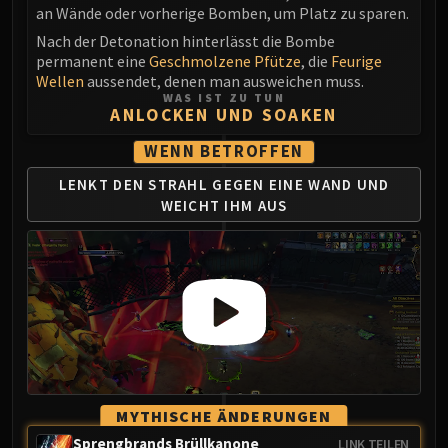
an Wände oder vorherige Bomben, um Platz zu sparen.
Eranog
Nach der Detonation hinterlässt die Bombe
Terros
permanent eine
Geschmolzene Pfütze
, die
Feurige
Sennarth
Wellen
aussendet, denen man ausweichen muss.
WAS IST ZU TUN
Primal Council
ANLOCKEN UND SOAKEN
Dathea
WENN BETROFFEN
Kurog
Diurna
LENKT DEN STRAHL GEGEN EINE WAND
UND
Raszageth
WEICHT IHM AUS
ICECROWN CITADEL
Lord Marrowgar
Lady Deathwhisper
Gunship Battle
Deathbringer Saurfang
Festergut
Rotface
Professor Putricide
MYTHISCHE ÄNDERUNGEN
Blood Prince Council
Sprengbrands Brüllkanone
LINK TEILEN