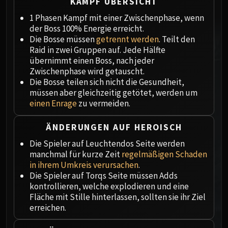
Megaera
KAMPF ÜBERSICHT
Ji-Kun
1 Phasen Kampf mit einer Zwischenphase, wenn
Durumu the Forgotten
der Boss 100% Energie erreicht.
Die Bosse müssen
getrennt werden
. Teilt den
Primordius
Raid in zwei Gruppen auf. Jede Hälfte
Dark Animus
übernimmt einen Boss, nach jeder
Iron Qon
Zwischenphase wird getauscht.
Twin Empyreans
Die Bosse teilen sich nicht die Gesundheit,
müssen aber gleichzeitig getötet, werden um
Lei Shen
einen Enrage
zu vermeiden.
Ra-den
MANAFORGE OMEGA
ÄNDERUNGEN AUF HEROISCH
Plexus Sentinel
Die Spieler auf Leuchtendos Seite werden
Loom'ithar
manchmal für kurze Zeit
regelmäßigen Schaden
Soulbinder Naazindhri
in ihrem Umkreis verursachen
.
Forgeweaver Araz
Die Spieler auf Torqs Seite müssen Adds
The Soul Hunters
kontrollieren, welche explodieren und eine
Fläche mit Stille hinterlassen, sollten sie ihr Ziel
Fractillus
erreichen.
Nexus-King Salhadaar
Dimensius, the All-Devouring