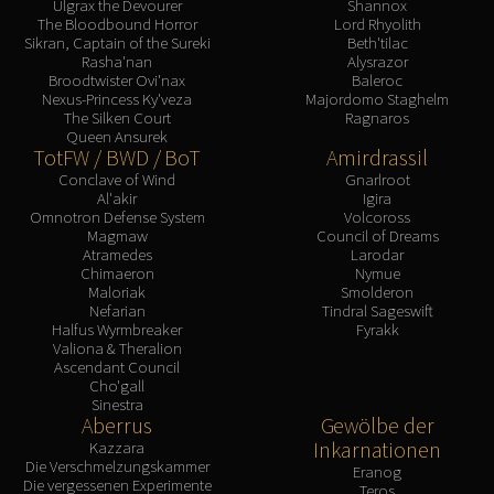
Ulgrax the Devourer
Shannox
The Bloodbound Horror
Lord Rhyolith
Sikran, Captain of the Sureki
Beth'tilac
Rasha'nan
Alysrazor
Broodtwister Ovi'nax
Baleroc
Nexus-Princess Ky'veza
Majordomo Staghelm
The Silken Court
Ragnaros
Queen Ansurek
TotFW / BWD / BoT
Amirdrassil
Conclave of Wind
Gnarlroot
Al'akir
Igira
Omnotron Defense System
Volcoross
Magmaw
Council of Dreams
Atramedes
Larodar
Chimaeron
Nymue
Maloriak
Smolderon
Nefarian
Tindral Sageswift
Halfus Wyrmbreaker
Fyrakk
Valiona & Theralion
Ascendant Council
Cho'gall
Sinestra
Aberrus
Gewölbe der
Inkarnationen
Kazzara
Die Verschmelzungskammer
Eranog
Die vergessenen Experimente
Teros