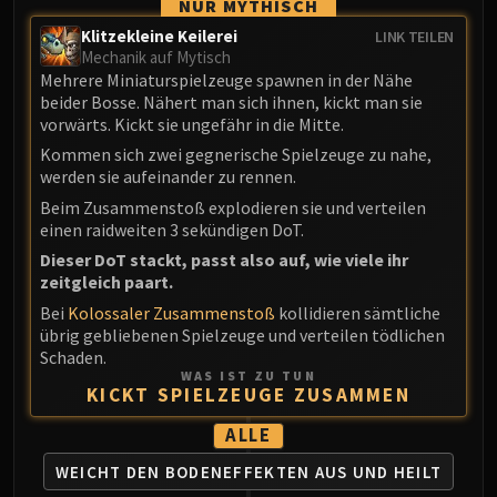
Madness of Deathwing
NUR MYTHISCH
NERUB-AR PALACE
Klitzekleine Keilerei
LINK TEILEN
Ulgrax the Devourer
Mechanik auf Mytisch
Mehrere Miniaturspielzeuge spawnen in der Nähe
Bloodbound Horror
beider Bosse. Nähert man sich ihnen, kickt man sie
Sikran, Captain of the Sureki
vorwärts. Kickt sie ungefähr in die Mitte.
Rashanan
Kommen sich zwei gegnerische Spielzeuge zu nahe,
Broodtwister Ovinax
werden sie aufeinander zu rennen.
Nexus Princess Kyveza
Beim Zusammenstoß explodieren sie und verteilen
einen raidweiten 3 sekündigen DoT.
Silken Court
Queen Ansurek
Dieser DoT stackt, passt also auf, wie viele ihr
zeitgleich paart.
FIRELANDS
Bei
Kolossaler Zusammenstoß
kollidieren sämtliche
Shannox
übrig gebliebenen Spielzeuge und verteilen tödlichen
Lord Rhyolith
Schaden.
Beth'tilac
WAS IST ZU TUN
KICKT SPIELZEUGE ZUSAMMEN
Alysrazor
Baleroc
ALLE
Majordomo Staghelm
WEICHT DEN BODENEFFEKTEN
AUS UND HEILT
Ragnaros