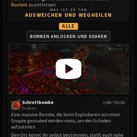
Volcoross
Bosheit
zu entfernen.
Council of Dreams
WAS IST ZU TUN
AUSWEICHEN UND WEGHEILEN
Larodar
ALLE
Nymue
Smolderon
BOMBEN ANLOCKEN
UND SOAKEN
Tindral Sageswift
Fyrakk
ABERRUS
Kazzara
The Amalgamation Chamber
The Forgotten Experiments
Assault of the Zaqali
Rashok, the Elder
Schrottbombe
LINK TEILEN
Zskarn
Soaken
Magmorax
Eine massive Bombe, die beim Explodieren von einer
Gruppe gesoaked werden muss, um den Schaden
Echo of Neltharion
aufzuteilen.
Scalecommander Sarkareth
Den Ort könnt ihr selbst bestimmen, stellt euch nahe
VAULT