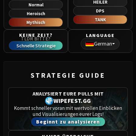
HEILER
Norushen
Normal
Sha of Pride
DPS
Heroisch
Galakras
TANK
Mythisch
Iron Juggernaut
Kor'kron Dark Shaman
KEINE ZEIT?
LANGUAGE
TLDR BITTE?
General Nazgrim
German
Schnelle Strategie
Malkorok
Spoils of Pandaria
Thok the Bloodthirsty
Siegecrafter Blackfuse
STRATEGIE GUIDE
Paragons of the Klaxxi
Garrosh Hellscream
ANALYSIERT EURE PULLS MIT
THRONE OF THUNDER
WIPEFEST.GG
Jin'rokh the Breaker
Kommt schneller voran mit wertvollen Einblicken
Horridon
und Visualisierungen eurer Logs!
Council of Elders
Beginnt zu analysieren
Tortos