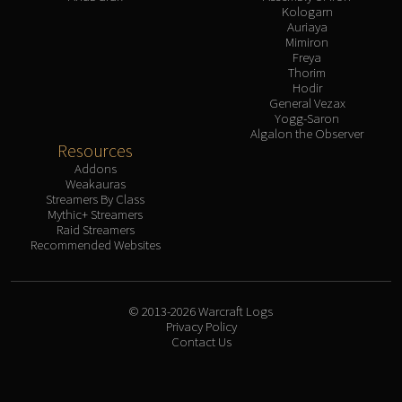
Kologarn
Auriaya
Mimiron
Freya
Thorim
Hodir
General Vezax
Yogg-Saron
Algalon the Observer
Resources
Addons
Weakauras
Streamers By Class
Mythic+ Streamers
Raid Streamers
Recommended Websites
© 2013-2026 Warcraft Logs
Privacy Policy
Contact Us