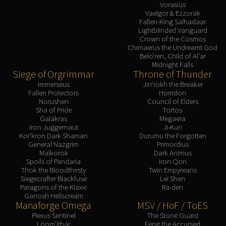
Vorasius
Vaelgor & Ezzorak
Fallen-King Salhadaar
Lightblinded Vanguard
Crown of the Cosmos
Chimaerus the Undreamt God
Belo'ren, Child of Al'ar
Midnight Falls
Siege of Orgrimmar
Throne of Thunder
Immerseus
Jin'rokh the Breaker
Fallen Protectors
Horridon
Norushen
Council of Elders
Sha of Pride
Tortos
Galakras
Megaera
Iron Juggernaut
Ji-Kun
Kor'kron Dark Shaman
Durumu the Forgotten
General Nazgrim
Primordius
Malkorok
Dark Animus
Spoils of Pandaria
Iron Qon
Thok the Bloodthirsty
Twin Empyreans
Siegecrafter Blackfuse
Lei Shen
Paragons of the Klaxxi
Ra-den
Garrosh Hellscream
Manaforge Omega
MSV / HoF / ToES
Plexus Sentinel
The Stone Guard
Loom'ithar
Feng the Accursed