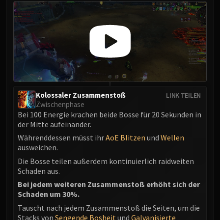
FIRELANDS
Conclave of Wind
Al'akir
Omnotron Defense System
Magmaw
Atramedes
Chimaeron
Kolossaler Zusammenstoß
LINK TEILEN
Maloriak
Zwischenphase
Nefarian
Bei 100 Energie krachen beide Bosse für 20 Sekunden in
Halfus Wyrmbreaker
der Mitte aufeinander.
Valiona & Theralion
Währenddessen müsst ihr
AoE Blitzen
und
Wellen
ausweichen.
Ascendant Council
Cho#gall
Die Bosse teilen außerdem kontinuierlich raidweiten
Schaden aus.
Sinestra
Bei jedem weiteren Zusammenstoß erhöht sich der
AMIRDRASSIL
Schaden um 30%.
Gnarlroot
Tauscht nach jedem Zusammenstoß die Seiten, um die
Igira
Stacks von
Sengende Bosheit
und
Galvanisierte