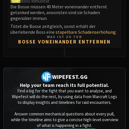
Boss Immunität
Die Bosse müssen 40 Meter voneinander entfernt
getanked werden, ansonsten sind sie Schaden
gegenüber immun.
Tötet die Bosse zeitgleich, sonst erhält der
überlebende Boss eine
stapelbare Schadenserhöhung
.
WAS IST ZU TUN
BOSSE VONEINANDER ENTFERNEN
0
WIPEFEST.GG
Help your team reach its full potential.
Find a log for the fight that you want to analyse, and
Wipefest will do the rest, by using data from Warcraft Logs
to display insights and timelines for raid encounters.
Answer common mechanical questions about every pull,
while the timeline aims to give a concise high-level overview
of what is happening in a fight.