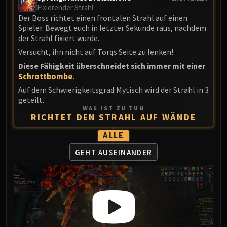
Blood-Queen Lana'thel
Fixierender Strahl
Der Boss richtet einen frontalen Strahl auf einen
Valithria Dreamwalker
Spieler. Bewegt euch in letzter Sekunde raus, nachdem
Sindragosa
der Strahl fixiert wurde.
The Lich King
Versucht, ihn nicht auf Torqs Seite zu lenken!
RUBY SANCTUM
Diese Fähigkeit überschneidet sich immer mit einer
Halion
Schrottbombe
.
TRIALS OF THE CRUSADER
Auf dem Schwierigkeitsgrad Mytisch wird der Strahl in 3
Northrend Beasts
geteilt.
WAS IST ZU TUN
Lord Jaraxxus
RICHTET DEN STRAHL AUF WÄNDE
Faction Champions
ALLE
Twin Val'kyr
Anub'Arak
GEHT
AUSEINANDER
ULDUAR
Flame Leviathan
Ignis
Razorscale
XT-002