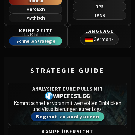
Normal
Norushen
DPS
Heroisch
Sha of Pride
TANK
Mythisch
Galakras
Iron Juggernaut
KEINE ZEIT?
LANGUAGE
TLDR BITTE?
Kor'kron Dark Shaman
German
Schnelle Strategie
General Nazgrim
Malkorok
Spoils of Pandaria
Thok the Bloodthirsty
STRATEGIE GUIDE
Siegecrafter Blackfuse
Paragons of the Klaxxi
ANALYSIERT EURE PULLS MIT
Garrosh Hellscream
WIPEFEST.GG
THRONE OF THUNDER
Kommt schneller voran mit wertvollen Einblicken
Jin'rokh the Breaker
und Visualisierungen eurer Logs!
Horridon
Beginnt zu analysieren
Council of Elders
Tortos
KAMPF ÜBERSICHT