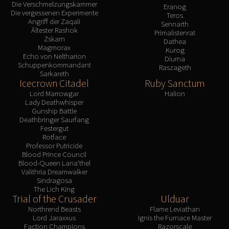
Die Verschmelzungskammer
Eranog
Die vergessenen Experimente
Teros
Angriff der Zaqali
Sennarth
Ältester Rashok
Primalistenrat
Zskarn
Dathea
Magmorax
Kurog
Echo von Neltharion
Diurna
Schuppenkommandant
Raszageth
Sarkareth
Icecrown Citadel
Ruby Sanctum
Lord Marrowgar
Halion
Lady Deathwhisper
Gunship Battle
Deathbringer Saurfang
Festergut
Rotface
Professor Putricide
Blood Prince Council
Blood-Queen Lana'thel
Valithria Dreamwalker
Sindragosa
The Lich King
Trial of the Crusader
Ulduar
Northrend Beasts
Flame Leviathan
Lord Jaraxxus
Ignis the Furnace Master
Faction Champions
Razorscale