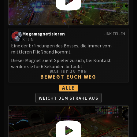
Volcoross
Council of Dreams
Larodar
Nymue
Megamagnetisieren
Smolderon
LINK TEILEN
STUN
Tindral Sageswift
Eine der Erfindungen des Bosses, die immer vom
Fyrakk
mittleren Fließband kommt.
ABERRUS
Dieser Magnet zieht Spieler zu sich, bei Kontakt
Kazzara
werden sie für 6 Sekunden betäubt.
WAS IST ZU TUN
The Amalgamation Chamber
BEWEGT EUCH WEG
The Forgotten Experiments
ALLE
Assault of the Zaqali
Rashok, the Elder
WEICHT DEM STRAHL AUS
Zskarn
Magmorax
Echo of Neltharion
Scalecommander Sarkareth
VAULT