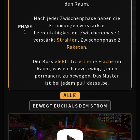
den Raum.
MSV / HOF / TOES
The Stone Guard
Nach jeder Zwischenphase haben die
Feng the Accursed
Erfindungen verstärkte
PHASE
Gara'jal the Spiritbinder
1
Leerenfähigkeiten. Zwischenphase 1
The Spirit Kings
verstärkt
Strahlen
, Zwischenphase 2
Elegon
Raketen
.
Will of the Emperor
Der Boss
elektrifiziert eine Fläche
im
Imperial Vizier Zor'lok
Raum, was euch dazu zwingt, euch
Blade Lord Ta'yak
permanent zu bewegen. Das Muster
Garalon
ist bei jedem pull dasselbe.
Wind Lord Mel'jarak
Amber-Shaper Un'sok
ALLE
Grand Empress Shek'zeer
BEWEGT EUCH
AUS DEM STROM
Protectors of the Endless
Tsulong
Lei Shi
Sha of Fear