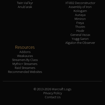
Twin Val'kyr
XT-002 Deconstructor
Anub'arak
Assembly of Iron
Kologarn
Auriaya
Mimiron
Freya
Thorim
Hodir
General Vezax
Yogg-Saron
Algalon the Observer
Resources
Addons
Weakauras
Streamers By Class
Mythic+ Streamers
Raid Streamers
Recommended Websites
© 2013-2026 Warcraft Logs
Privacy Policy
Contact Us