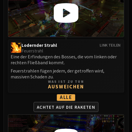
Madness of Deathwing
NERUB-AR PALACE
Ulgrax the Devourer
Bloodbound Horror
Sikran, Captain of the Sureki
Rashanan
Lodernder Strahl
LINK TEILEN
Broodtwister Ovinax
Feuerstrahl
Nexus Princess Kyveza
Eine der Erfindungen des Bosses, die vom linken oder
Silken Court
rechten Fließband kommt.
Queen Ansurek
Feuerstrahlen fügen jedem, der getroffen wird,
FIRELANDS
massiven Schaden zu.
WAS IST ZU TUN
Shannox
AUSWEICHEN
Lord Rhyolith
ALLE
Beth'tilac
Alysrazor
ACHTET AUF
DIE RAKETEN
Baleroc
Majordomo Staghelm
Ragnaros