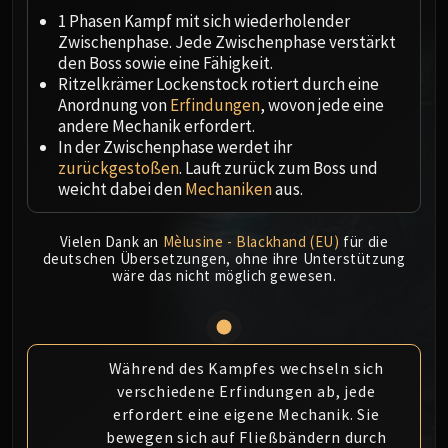
Megaera
1 Phasen Kampf mit sich wiederholender
Ji-Kun
Zwischenphase. Jede Zwischenphase verstärkt
Durumu the Forgotten
den Boss sowie eine Fähigkeit.
Primordius
Ritzelkrämer Lockenstock rotiert durch eine
Anordnung von
Erfindungen
, wovon jede eine
Dark Animus
andere Mechanik erfordert.
Iron Qon
In der Zwischenphase werdet ihr
Twin Empyreans
zurückgestoßen
. Lauft zurück zum Boss und
Lei Shen
weicht dabei den
Mechaniken
aus.
Ra-den
MANAFORGE OMEGA
Vielen Dank an
Mèlusine - Blackhand (EU)
für die
Plexus Sentinel
deutschen Übersetzungen, ohne ihre Unterstützung
wäre das nicht möglich gewesen.
Loom'ithar
Soulbinder Naazindhri
Forgeweaver Araz
The Soul Hunters
Während des Kampfes wechseln sich
Fractillus
verschiedene Erfindungen ab, jede
erfordert eine eigene Mechanik. Sie
Nexus-King Salhadaar
bewegen sich auf Fließbändern durch
Dimensius, the All-Devouring