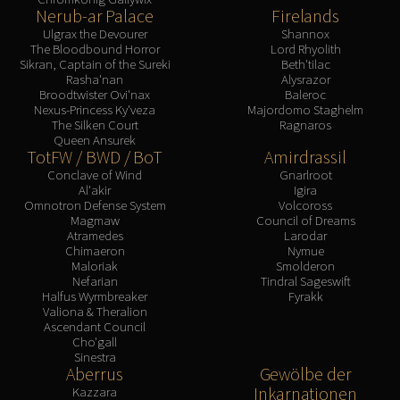
Nerub-ar Palace
Firelands
Ulgrax the Devourer
Shannox
The Bloodbound Horror
Lord Rhyolith
Sikran, Captain of the Sureki
Beth'tilac
Rasha'nan
Alysrazor
Broodtwister Ovi'nax
Baleroc
Nexus-Princess Ky'veza
Majordomo Staghelm
The Silken Court
Ragnaros
Queen Ansurek
TotFW / BWD / BoT
Amirdrassil
Conclave of Wind
Gnarlroot
Al'akir
Igira
Omnotron Defense System
Volcoross
Magmaw
Council of Dreams
Atramedes
Larodar
Chimaeron
Nymue
Maloriak
Smolderon
Nefarian
Tindral Sageswift
Halfus Wyrmbreaker
Fyrakk
Valiona & Theralion
Ascendant Council
Cho'gall
Sinestra
Aberrus
Gewölbe der
Inkarnationen
Kazzara