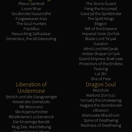
Plexus Sentinel
The Stone Guard
Loom'ithar
Feng the Accursed
Soulbinder Naazindhri
Gara'jal the Spiritbinder
Forgeweaver Araz
The Spirit Kings
The Soul Hunters
Elegon
Fractillus
Will of the Emperor
Nexus-King Salhadaar
Imperial Vizier Zor'lok
Dimensius, the All-Devouring
Blade Lord Ta'yak
Garalon
Wind Lord Mel'jarak
Amber-Shaper Un'sok
Grand Empress Shek'zeer
Protectors of the Endless
Tsulong
Lei Shi
Sha of Fear
Liberation of
Dragon Soul
Undermine
Morchok
Warlord Zon'ozz
Strolch und die Gangzwinger
Yor'sahj the Unsleeping
Kessel des Gemetzels
Hagara the Stormbinder
Rik Resonanz
Ultraxion
Stix Kojenschrotter
Warmaster Blackhorn
Ritzelkrämer Lockenstock
Spine of Deathwing
Der Einarmige Bandit
Madness of Deathwing
Mug'Zee, Wachleitung
Chromkönig Gallywix