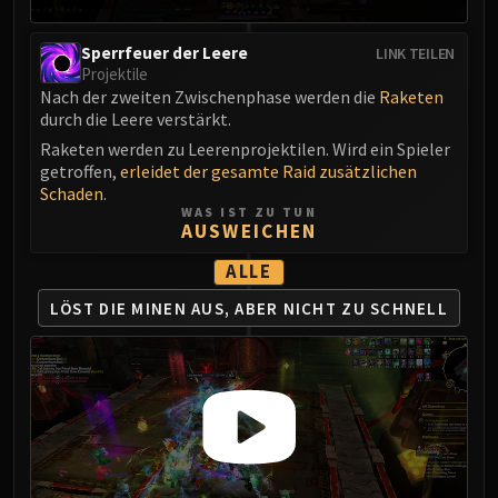
Blood-Queen Lana'thel
Valithria Dreamwalker
Sperrfeuer der Leere
LINK TEILEN
Sindragosa
Projektile
Nach der zweiten Zwischenphase werden die
Raketen
The Lich King
durch die Leere verstärkt.
RUBY SANCTUM
Raketen werden zu Leerenprojektilen. Wird ein Spieler
Halion
getroffen,
erleidet der gesamte Raid zusätzlichen
TRIALS OF THE CRUSADER
Schaden
.
WAS IST ZU TUN
Northrend Beasts
AUSWEICHEN
Lord Jaraxxus
ALLE
Faction Champions
Twin Val'kyr
LÖST DIE MINEN AUS,
ABER NICHT ZU SCHNELL
Anub'Arak
ULDUAR
Flame Leviathan
Ignis
Razorscale
XT-002