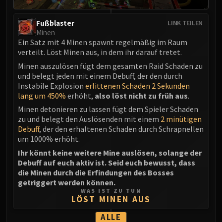
Assembly of Iron
Kologarn
Fußblaster
LINK TEILEN
Auriaya
Minen
Mimiron
Ein Satz mit 4 Minen spawnt regelmäßig im Raum
verteilt. Löst Minen aus, in dem ihr darauf tretet.
Freya
Minen auszulösen fügt dem gesamten Raid Schaden zu
Thorim
und belegt jeden mit einem Debuff, der den durch
Hodir
Instabile Explosion
erlittenen Schaden 2 Sekunden
Vezax
lang um 450%
erhöht,
also löst nicht zu früh aus
.
Yogg-Saron
Minen detonieren zu lassen fügt dem Spieler Schaden
Algalon
zu und belegt den Auslösenden mit einem
2 minütigen
Debuff
, der den erhaltenen Schaden durch Schrapnellen
RESOURCES
um 1000% erhöht.
Addons
Ihr könnt keine weitere Mine auslösen, solange der
Weakauras
Debuff auf euch aktiv ist. Seid euch bewusst, dass
Streamers By Class
die Minen durch die Erfindungen des Bosses
Mythic+ Streamers
getriggert werden können.
WAS IST ZU TUN
Raid Streamers
LÖST MINEN AUS
Recommended Websites
ALLE