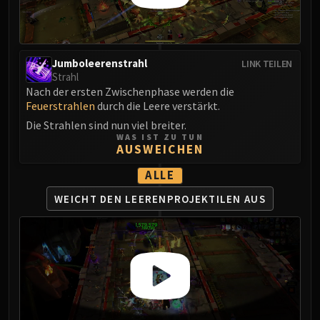
Eranog
Terros
Sennarth
Jumboleerenstrahl
LINK TEILEN
Primal Council
Strahl
Dathea
Nach der ersten Zwischenphase werden die
Feuerstrahlen
durch die Leere verstärkt.
Kurog
Die Strahlen sind nun viel breiter.
Diurna
WAS IST ZU TUN
Raszageth
AUSWEICHEN
ICECROWN CITADEL
ALLE
Lord Marrowgar
WEICHT DEN
LEERENPROJEKTILEN AUS
Lady Deathwhisper
Gunship Battle
Deathbringer Saurfang
Festergut
Rotface
Professor Putricide
Blood Prince Council