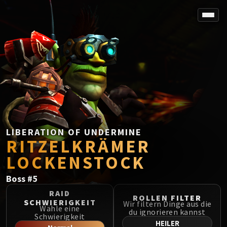
SPOREFALL
Rotmire
VS / DR / MQD
Imperator Averzian
Vorasius
Vaelgor & Ezzorak
Fallen-King Salhadaar
Lightblinded Vanguard
LIBERATION OF UNDERMINE
RITZELKRÄMER
Crown of the Cosmos
Chimaerus the Undreamt God
LOCKENSTOCK
Belo'ren, Child of Al'ar
Boss
#
5
Midnight Falls
SIEGE OF ORGRIMMAR
RAID
ROLLEN FILTER
SCHWIERIGKEIT
Wir filtern Dinge aus die
Immerseus
Wähle eine
du ignorieren kannst
Schwierigkeit
Fallen Protectors
HEILER