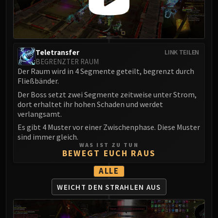
LIBERATION OF UNDERMINE
Vexie and the Geargrinders
Cauldron of Carnage
Rik Reverb
Teletransfer
LINK TEILEN
Stix Bunkjunker
BEGRENZTER RAUM
Sprocketmonger Lockenstock
Der Raum wird in 4 Segmente geteilt, begrenzt durch
One-Armed Bandit
Fließbänder.
Mug'Zee, Heads of Security
Der Boss setzt zwei Segmente zeitweise unter Strom,
dort erhaltet ihr hohen Schaden und werdet
Chrome King Gallywix
verlangsamt.
DRAGON SOUL
Es gibt 4 Muster vor einer Zwischenphase. Diese Muster
Morchok
sind immer gleich.
Warlord Zon'ozz
WAS IST ZU TUN
BEWEGT EUCH RAUS
Yor'sahj the Unsleeping
Hagara the Stormbinder
ALLE
Ultraxion
WEICHT DEN STRAHLEN AUS
Majordomo Staghelm
Spine of Deathwing