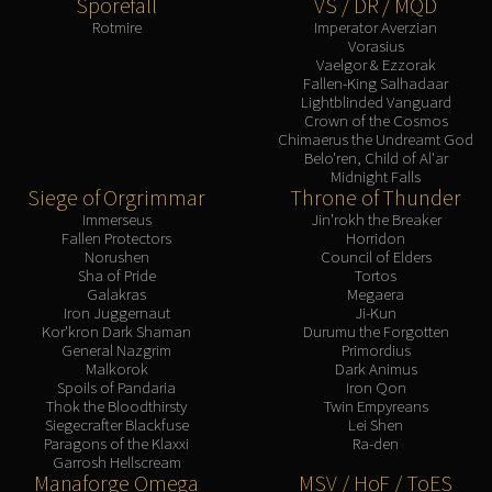
Sporefall
VS / DR / MQD
Rotmire
Imperator Averzian
Vorasius
Vaelgor & Ezzorak
Fallen-King Salhadaar
Lightblinded Vanguard
Crown of the Cosmos
Chimaerus the Undreamt God
Belo'ren, Child of Al'ar
Midnight Falls
Siege of Orgrimmar
Throne of Thunder
Immerseus
Jin'rokh the Breaker
Fallen Protectors
Horridon
Norushen
Council of Elders
Sha of Pride
Tortos
Galakras
Megaera
Iron Juggernaut
Ji-Kun
Kor'kron Dark Shaman
Durumu the Forgotten
General Nazgrim
Primordius
Malkorok
Dark Animus
Spoils of Pandaria
Iron Qon
Thok the Bloodthirsty
Twin Empyreans
Siegecrafter Blackfuse
Lei Shen
Paragons of the Klaxxi
Ra-den
Garrosh Hellscream
Manaforge Omega
MSV / HoF / ToES