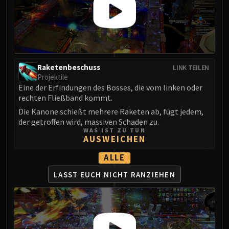
FIRELANDS
Conclave of Wind
Al'akir
Omnotron Defense System
Magmaw
Raketenbeschuss
LINK TEILEN
Atramedes
Projektile
Eine der Erfindungen des Bosses, die vom linken oder
Chimaeron
rechten Fließband kommt.
Maloriak
Die Kanone schießt mehrere Raketen ab, fügt jedem,
Nefarian
der getroffen wird, massiven Schaden zu.
Halfus Wyrmbreaker
WAS IST ZU TUN
AUSWEICHEN
Valiona & Theralion
Ascendant Council
ALLE
Cho#gall
LASST EUCH NICHT
RANZIEHEN
Sinestra
AMIRDRASSIL
Gnarlroot
Igira