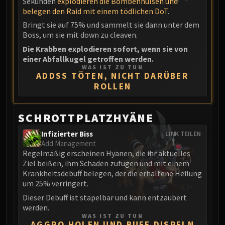
Sekunden
explodieren die Bombenhülsen und
belegen den Raid mit einem tödlichen DoT
.
Bringt sie auf 75% und sammelt sie dann unter dem
Boss, um sie mit down zu cleaven.
Die Krabben explodieren sofort, wenn sie von
einer Abfallkugel getroffen werden.
WAS IST ZU TUN
ADDSS TÖTEN, NICHT DARÜBER
ROLLEN
SCHROTTPLATZHYÄNE
Infizierter Biss
LINK TEILEN
Add Management
Regelmäßig erscheinen Hyänen, die ihr aktuelles
Ziel beißen, ihm Schaden zufügen und mit einem
Krankheitsdebuff belegen, der die erhaltene Heilung
um 25% verringert.
Dieser Debuff ist stapelbar und kann entzaubert
werden.
WAS IST ZU TUN
AGGRO HOLEN UND BUFF DISPELN