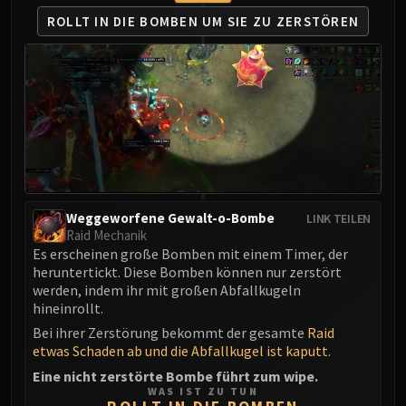
LIBERATION OF UNDERMINE
ROLLT IN DIE BOMBEN
UM SIE ZU ZERSTÖREN
Vexie and the Geargrinders
Cauldron of Carnage
Rik Reverb
Stix Bunkjunker
Sprocketmonger Lockenstock
One-Armed Bandit
Mug'Zee, Heads of Security
Chrome King Gallywix
Weggeworfene Gewalt-o-Bombe
LINK TEILEN
DRAGON SOUL
Raid Mechanik
Morchok
Es erscheinen große Bomben mit einem Timer, der
Warlord Zon'ozz
heruntertickt. Diese Bomben können nur zerstört
Yor'sahj the Unsleeping
werden, indem ihr mit großen Abfallkugeln
hineinrollt.
Hagara the Stormbinder
Bei ihrer Zerstörung bekommt der gesamte
Raid
Ultraxion
etwas Schaden ab und die Abfallkugel ist kaputt
.
Majordomo Staghelm
Eine nicht zerstörte Bombe führt zum wipe.
Spine of Deathwing
WAS IST ZU TUN