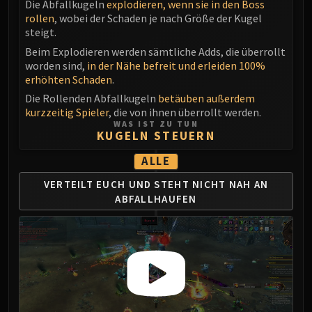
Die Abfallkugeln
explodieren, wenn sie in den Boss
FIRELANDS
rollen
, wobei der Schaden je nach Größe der Kugel
Conclave of Wind
steigt.
Al'akir
Beim Explodieren werden sämtliche Adds, die überrollt
Omnotron Defense System
worden sind,
in der Nähe befreit und erleiden 100%
erhöhten Schaden
.
Magmaw
Die Rollenden Abfallkugeln
betäuben außerdem
Atramedes
kurzzeitig Spieler
, die von ihnen überrollt werden.
Chimaeron
WAS IST ZU TUN
KUGELN STEUERN
Maloriak
Nefarian
ALLE
Halfus Wyrmbreaker
VERTEILT EUCH UND
STEHT NICHT NAH
AN
Valiona & Theralion
ABFALLHAUFEN
Ascendant Council
Cho#gall
Sinestra
AMIRDRASSIL
Gnarlroot
Igira