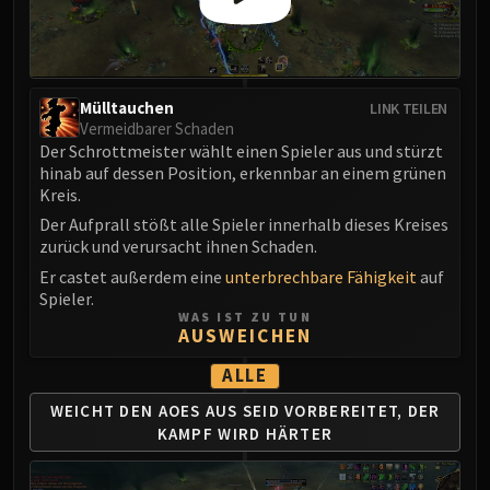
Blood-Queen Lana'thel
Valithria Dreamwalker
Sindragosa
The Lich King
Mülltauchen
LINK TEILEN
RUBY SANCTUM
Vermeidbarer Schaden
Der Schrottmeister wählt einen Spieler aus und stürzt
Halion
hinab auf dessen Position, erkennbar an einem grünen
TRIALS OF THE CRUSADER
Kreis.
Northrend Beasts
Der Aufprall stößt alle Spieler innerhalb dieses Kreises
Lord Jaraxxus
zurück und verursacht ihnen Schaden.
Faction Champions
Er castet außerdem eine
unterbrechbare Fähigkeit
auf
Twin Val'kyr
Spieler.
WAS IST ZU TUN
Anub'Arak
AUSWEICHEN
ULDUAR
ALLE
Flame Leviathan
Ignis
WEICHT DEN AOES AUS
SEID VORBEREITET,
DER
KAMPF WIRD HÄRTER
Razorscale
XT-002