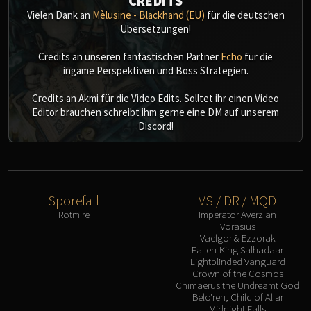
CREDITS
Vielen Dank an
Mèlusine - Blackhand (EU)
für die deutschen
Übersetzungen!
Credits an unseren fantastischen Partner
Echo
für die
ingame Perspektiven und Boss Strategien.
Credits an Akmi für die Video Edits. Solltet ihr einen Video
Editor brauchen schreibt ihm gerne eine DM auf unserem
Discord!
Sporefall
VS / DR / MQD
Rotmire
Imperator Averzian
Vorasius
Vaelgor & Ezzorak
Fallen-King Salhadaar
Lightblinded Vanguard
Crown of the Cosmos
Chimaerus the Undreamt God
Belo'ren, Child of Al'ar
Midnight Falls