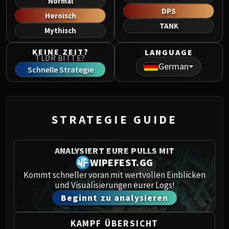
Normal
Norushen
DPS
Heroisch
Sha of Pride
TANK
Mythisch
Galakras
Iron Juggernaut
KEINE ZEIT?
LANGUAGE
TLDR BITTE?
Kor'kron Dark Shaman
German
Schnelle Strategie
General Nazgrim
Malkorok
Spoils of Pandaria
Thok the Bloodthirsty
STRATEGIE GUIDE
Siegecrafter Blackfuse
Paragons of the Klaxxi
ANALYSIERT EURE PULLS MIT
Garrosh Hellscream
WIPEFEST.GG
THRONE OF THUNDER
Kommt schneller voran mit wertvollen Einblicken
Jin'rokh the Breaker
und Visualisierungen eurer Logs!
Horridon
Beginnt zu analysieren
Council of Elders
Tortos
KAMPF ÜBERSICHT