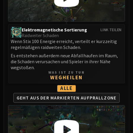
Eranog
Terros
Sennarth
Elektromagnetische Sortierung
Primal Council
LINK TEILEN
Raidweiter Schaden
Dathea
Wenn Stix 100 Energie erreicht, verteilt er kurzzeitig
Kurog
regelmäßigen raidweiten Schaden.
Diurna
Es entstehen außerdem neue Abfallhaufen im Raum,
Raszageth
die Schaden verursachen und Spieler in ihrer Nähe
wegstoßen.
ICECROWN CITADEL
WAS IST ZU TUN
Lord Marrowgar
WEGHEILEN
Lady Deathwhisper
ALLE
Gunship Battle
GEHT AUS DER
MARKIERTEN AUFPRALLZONE
Deathbringer Saurfang
Festergut
Rotface
Professor Putricide
Blood Prince Council