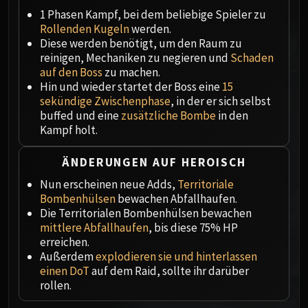
Megaera
1 Phasen Kampf, bei dem beliebige Spieler zu
Ji-Kun
Rollenden Kugeln
werden.
Durumu the Forgotten
Diese werden benötigt, um den Raum zu
Primordius
reinigen, Mechaniken zu negieren und
Schaden
auf den Boss
zu machen.
Dark Animus
Hin und wieder startet der Boss eine
15
Iron Qon
sekündige Zwischenphase
, in der er sich selbst
Twin Empyreans
buffed und eine
zusätzliche Bombe
in den
Lei Shen
Kampf holt.
Ra-den
MANAFORGE OMEGA
ÄNDERUNGEN AUF HEROISCH
Plexus Sentinel
Nun erscheinen neue Adds,
Territoriale
Loom'ithar
Bombenhülsen
bewachen Abfallhaufen.
Die Territorialen Bombenhülsen bewachen
Soulbinder Naazindhri
mittlere Abfallhaufen
, bis diese 75% HP
Forgeweaver Araz
erreichen.
The Soul Hunters
Außerdem
explodieren sie und hinterlassen
Fractillus
einen DoT
auf dem Raid, sollte ihr darüber
rollen.
Nexus-King Salhadaar
Dimensius, the All-Devouring