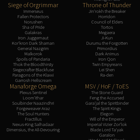
Siege of Orgrimmar
Throne of Thunder
Immerseus
Jin'rokh the Breaker
Fallen Protectors
Horridon
Norushen
Council of Elders
Sha of Pride
Tortos
Galakras
Megaera
Iron Juggernaut
Ji-Kun
Kor'kron Dark Shaman
Durumu the Forgotten
General Nazgrim
Primordius
Malkorok
Dark Animus
Spoils of Pandaria
Iron Qon
Thok the Bloodthirsty
Twin Empyreans
Siegecrafter Blackfuse
Lei Shen
Paragons of the Klaxxi
Ra-den
Garrosh Hellscream
Manaforge Omega
MSV / HoF / ToES
Plexus Sentinel
The Stone Guard
Loom'ithar
Feng the Accursed
Soulbinder Naazindhri
Gara'jal the Spiritbinder
Forgeweaver Araz
The Spirit Kings
The Soul Hunters
Elegon
Fractillus
Will of the Emperor
Nexus-King Salhadaar
Imperial Vizier Zor'lok
Dimensius, the All-Devouring
Blade Lord Ta'yak
Garalon