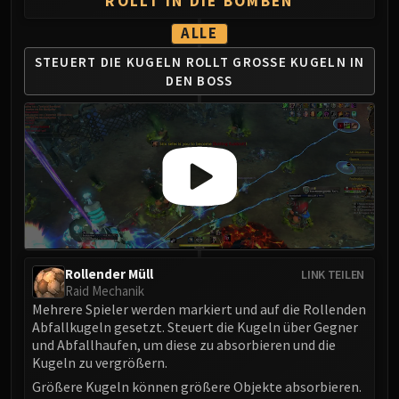
ROLLT IN DIE BOMBEN
Madness of Deathwing
NERUB-AR PALACE
ALLE
Ulgrax the Devourer
STEUERT DIE KUGELN
ROLLT GROSSE KUGELN
IN
Bloodbound Horror
DEN BOSS
Sikran, Captain of the Sureki
Rashanan
Broodtwister Ovinax
Nexus Princess Kyveza
Silken Court
Queen Ansurek
FIRELANDS
Shannox
Rollender Müll
LINK TEILEN
Lord Rhyolith
Raid Mechanik
Beth'tilac
Mehrere Spieler werden markiert und auf die Rollenden
Alysrazor
Abfallkugeln gesetzt. Steuert die Kugeln über Gegner
und Abfallhaufen, um diese zu absorbieren und die
Baleroc
Kugeln zu vergrößern.
Majordomo Staghelm
Größere Kugeln können größere Objekte absorbieren.
Ragnaros