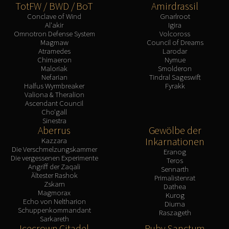
TotFW / BWD / BoT
Amirdrassil
Conclave of Wind
Gnarlroot
Al'akir
Igira
Omnotron Defense System
Volcoross
Magmaw
Council of Dreams
Atramedes
Larodar
Chimaeron
Nymue
Maloriak
Smolderon
Nefarian
Tindral Sageswift
Halfus Wyrmbreaker
Fyrakk
Valiona & Theralion
Ascendant Council
Cho'gall
Sinestra
Aberrus
Gewölbe der
Inkarnationen
Kazzara
Die Verschmelzungskammer
Eranog
Die vergessenen Experimente
Teros
Angriff der Zaqali
Sennarth
Ältester Rashok
Primalistenrat
Zskarn
Dathea
Magmorax
Kurog
Echo von Neltharion
Diurna
Schuppenkommandant
Raszageth
Sarkareth
Icecrown Citadel
Ruby Sanctum