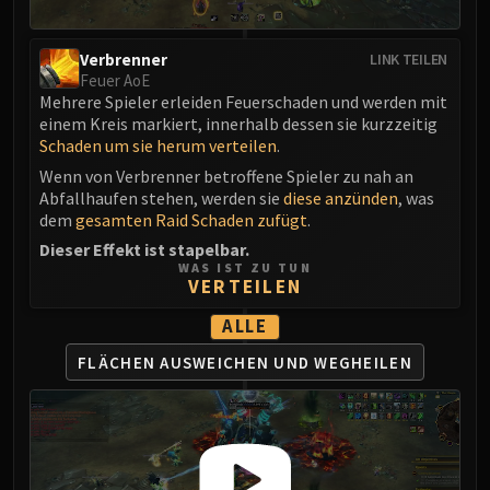
Volcoross
Council of Dreams
Verbrenner
LINK TEILEN
Larodar
Feuer AoE
Nymue
Mehrere Spieler erleiden Feuerschaden und werden mit
Smolderon
einem Kreis markiert, innerhalb dessen sie kurzzeitig
Schaden um sie herum verteilen
.
Tindral Sageswift
Wenn von Verbrenner betroffene Spieler zu nah an
Fyrakk
Abfallhaufen stehen, werden sie
diese anzünden
, was
ABERRUS
dem
gesamten Raid Schaden zufügt
.
Kazzara
Dieser Effekt ist stapelbar.
The Amalgamation Chamber
WAS IST ZU TUN
VERTEILEN
The Forgotten Experiments
Assault of the Zaqali
ALLE
Rashok, the Elder
FLÄCHEN AUSWEICHEN
UND WEGHEILEN
Zskarn
Magmorax
Echo of Neltharion
Scalecommander Sarkareth
VAULT