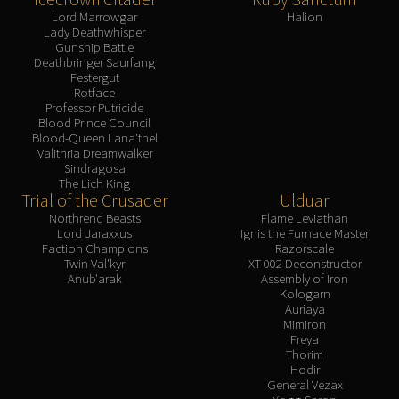
Lord Marrowgar
Halion
Lady Deathwhisper
Gunship Battle
Deathbringer Saurfang
Festergut
Rotface
Professor Putricide
Blood Prince Council
Blood-Queen Lana'thel
Valithria Dreamwalker
Sindragosa
The Lich King
Trial of the Crusader
Ulduar
Northrend Beasts
Flame Leviathan
Lord Jaraxxus
Ignis the Furnace Master
Faction Champions
Razorscale
Twin Val'kyr
XT-002 Deconstructor
Anub'arak
Assembly of Iron
Kologarn
Auriaya
Mimiron
Freya
Thorim
Hodir
General Vezax