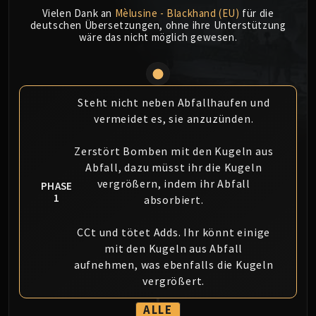
MSV / HOF / TOES
Vielen Dank an
Mèlusine - Blackhand (EU)
für die
deutschen Übersetzungen, ohne ihre Unterstützung
The Stone Guard
wäre das nicht möglich gewesen.
Feng the Accursed
Gara'jal the Spiritbinder
The Spirit Kings
Steht nicht neben Abfallhaufen und
Elegon
vermeidet es, sie anzuzünden.
Will of the Emperor
Imperial Vizier Zor'lok
Zerstört Bomben mit den Kugeln aus
Blade Lord Ta'yak
Abfall, dazu müsst ihr die Kugeln
Garalon
vergrößern, indem ihr Abfall
PHASE
Wind Lord Mel'jarak
1
absorbiert.
Amber-Shaper Un'sok
CCt und tötet Adds. Ihr könnt einige
Grand Empress Shek'zeer
mit den Kugeln aus Abfall
Protectors of the Endless
aufnehmen, was ebenfalls die Kugeln
Tsulong
vergrößert.
Lei Shi
Sha of Fear
ALLE