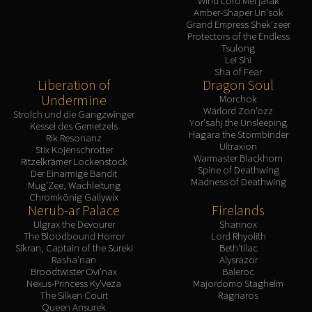
Wind Lord Mel'jarak
Amber-Shaper Un'sok
Grand Empress Shek'zeer
Protectors of the Endless
Tsulong
Lei Shi
Sha of Fear
Liberation of
Dragon Soul
Undermine
Morchok
Warlord Zon'ozz
Strolch und die Gangzwinger
Yor'sahj the Unsleeping
Kessel des Gemetzels
Hagara the Stormbinder
Rik Resonanz
Ultraxion
Stix Kojenschrotter
Warmaster Blackhorn
Ritzelkrämer Lockenstock
Spine of Deathwing
Der Einarmige Bandit
Madness of Deathwing
Mug'Zee, Wachleitung
Chromkönig Gallywix
Nerub-ar Palace
Firelands
Ulgrax the Devourer
Shannox
The Bloodbound Horror
Lord Rhyolith
Sikran, Captain of the Sureki
Beth'tilac
Rasha'nan
Alysrazor
Broodtwister Ovi'nax
Baleroc
Nexus-Princess Ky'veza
Majordomo Staghelm
The Silken Court
Ragnaros
Queen Ansurek