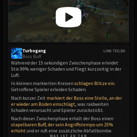
Assembly of Iron
Kologarn
Auriaya
Mimiron
Freya
Thorim
Hodir
Turbogang
LINK TEILEN
Vezax
Boss Buff
Während der 15 sekündigen Zwischenphase erleidet
Yogg-Saron
Stix 99% weniger Schaden und fliegt kurzzeitig in der
Algalon
Luft.
RESOURCES
In kleinen markierten Kreisen
schlagen Blitze ein
.
Addons
Getroffene Spieler erleiden Schaden.
Weakauras
Nach kurzer Zeit
markiert der Boss eine Stelle, an der
Streamers By Class
er wieder am Boden einschlägt
, was raidweiten
Schaden verursacht und Spieler zurückstößt.
Mythic+ Streamers
Nach dieser Zwischenphase erhält der Boss einen
Raid Streamers
stapelbaren Buff, der sein Angriffstempo um 25%
Recommended Websites
erhöht
und er ruft eine zusätzliche Abfallbombe.
WAS IST ZU TUN