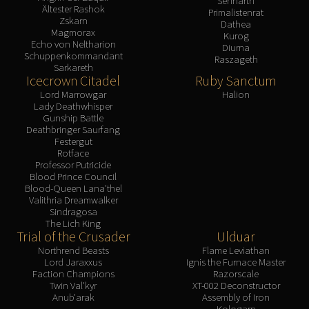
Sennarth
Ältester Rashok
Primalistenrat
Zskarn
Dathea
Magmorax
Kurog
Echo von Neltharion
Diurna
Schuppenkommandant
Raszageth
Sarkareth
Icecrown Citadel
Ruby Sanctum
Lord Marrowgar
Halion
Lady Deathwhisper
Gunship Battle
Deathbringer Saurfang
Festergut
Rotface
Professor Putricide
Blood Prince Council
Blood-Queen Lana'thel
Valithria Dreamwalker
Sindragosa
The Lich King
Trial of the Crusader
Ulduar
Northrend Beasts
Flame Leviathan
Lord Jaraxxus
Ignis the Furnace Master
Faction Champions
Razorscale
Twin Val'kyr
XT-002 Deconstructor
Anub'arak
Assembly of Iron
Kologarn