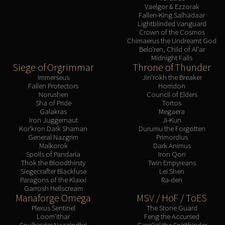
Assembly of Iron
Vaelgor & Ezzorak
Kologarn
Fallen-King Salhadaar
Lightblinded Vanguard
Auriaya
Crown of the Cosmos
Chimaerus the Undreamt God
Mimiron
Belo'ren, Child of Al'ar
Freya
Midnight Falls
Siege of Orgrimmar
Throne of Thunder
Thorim
Immerseus
Jin'rokh the Breaker
Hodir
Fallen Protectors
Horridon
Vezax
Norushen
Council of Elders
Sha of Pride
Tortos
Yogg-Saron
Galakras
Megaera
Algalon
Iron Juggernaut
Ji-Kun
Kor'kron Dark Shaman
Durumu the Forgotten
RESOURCES
General Nazgrim
Primordius
Addons
Malkorok
Dark Animus
Spoils of Pandaria
Iron Qon
Weakauras
Thok the Bloodthirsty
Twin Empyreans
Streamers By Class
Siegecrafter Blackfuse
Lei Shen
Paragons of the Klaxxi
Ra-den
Mythic+ Streamers
Garrosh Hellscream
Manaforge Omega
MSV / HoF / ToES
Raid Streamers
Plexus Sentinel
The Stone Guard
Recommended Websites
Loom'ithar
Feng the Accursed
Soulbinder Naazindhri
Gara'jal the Spiritbinder