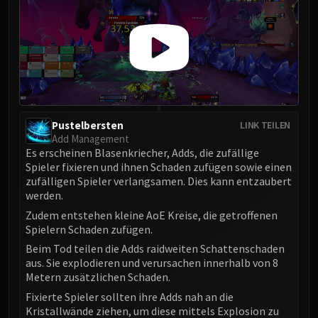
FIRELANDS
Conclave of Wind
Al'akir
Omnotron Defense System
Magmaw
Atramedes
Chimaeron
Pustelbersten
LINK TEILEN
Add Management
Maloriak
Es erscheinen Blasenkriecher, Adds, die zufällige
Nefarian
Spieler fixieren und ihnen Schaden zufügen sowie einen
Halfus Wyrmbreaker
zufälligen Spieler verlangsamen. Dies kann entzaubert
Valiona & Theralion
werden.
Ascendant Council
Zudem entstehen kleine AoE Kreise, die getroffenen
Spielern Schaden zufügen.
Cho#gall
Beim Tod teilen die Adds raidweiten Schattenschaden
Sinestra
aus. Sie explodieren und verursachen innerhalb von 8
AMIRDRASSIL
Metern zusätzlichen Schaden.
Gnarlroot
Fixierte Spieler sollten ihre Adds nah an die
Igira
Kristallwände ziehen, um diese mittels Explosion zu