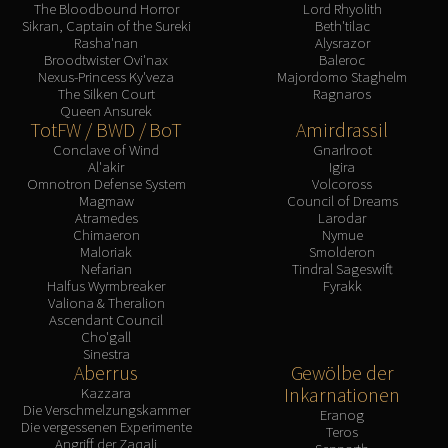
The Bloodbound Horror
Lord Rhyolith
Sikran, Captain of the Sureki
Beth'tilac
Rasha'nan
Alysrazor
Broodtwister Ovi'nax
Baleroc
Nexus-Princess Ky'veza
Majordomo Staghelm
The Silken Court
Ragnaros
Queen Ansurek
TotFW / BWD / BoT
Amirdrassil
Conclave of Wind
Gnarlroot
Al'akir
Igira
Omnotron Defense System
Volcoross
Magmaw
Council of Dreams
Atramedes
Larodar
Chimaeron
Nymue
Maloriak
Smolderon
Nefarian
Tindral Sageswift
Halfus Wyrmbreaker
Fyrakk
Valiona & Theralion
Ascendant Council
Cho'gall
Sinestra
Aberrus
Gewölbe der
Inkarnationen
Kazzara
Die Verschmelzungskammer
Eranog
Die vergessenen Experimente
Teros
Angriff der Zaqali