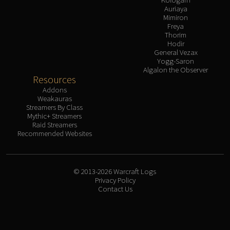
Auriaya
Mimiron
Freya
Thorim
Hodir
General Vezax
Yogg-Saron
Algalon the Observer
Resources
Addons
Weakauras
Streamers By Class
Mythic+ Streamers
Raid Streamers
Recommended Websites
© 2013-2026 Warcraft Logs
Privacy Policy
Contact Us