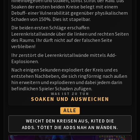
hineinbegeben und soaken, sonst stirbt der Raid. Das
Madness of Deathwing
Soaken der ersten beiden Kreise belegt mit einem
NERUB-AR PALACE
Debuff- einer Vulnerabilität gegenüber physikalischem
Ulgrax the Devourer
Schaden von 150%. Dies ist stapelbar.
Bloodbound Horror
Die beiden ersten Schläge erschaffen
Sikran, Captain of the Sureki
Leerenkristallwände über die linken und rechten Seiten
des Raums. Ihr dürft nicht auf der falschen Seite
Rashanan
verbleiben!
Broodtwister Ovinax
Ihr zerstört die Leerenkristallwände mittels Add-
Nexus Princess Kyveza
Explosionen.
Silken Court
Nach einigen Sekunden explodiert der Kreis und es
Queen Ansurek
entstehen Nachbeben, die sich ringförmig nach außen
FIRELANDS
hin erweitern und explodieren und dabei jedem darin
Shannox
befindlichen Spieler Schaden zufügen.
WAS IST ZU TUN
Lord Rhyolith
SOAKEN UND AUSWEICHEN
Beth'tilac
ALLE
Alysrazor
Baleroc
WEICHT DEN KREISEN AUS, KITED DIE
ADDS.
TÖTET DIE ADDS NAH AN WÄNDEN.
Majordomo Staghelm
Ragnaros