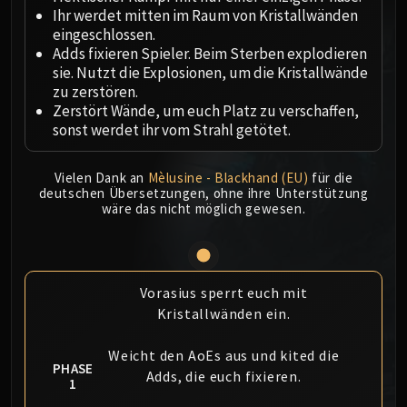
Megaera
Ihr werdet mitten im Raum von Kristallwänden
Ji-Kun
eingeschlossen.
Durumu the Forgotten
Adds fixieren Spieler. Beim Sterben explodieren
Primordius
sie. Nutzt die Explosionen, um die Kristallwände
zu zerstören.
Dark Animus
Zerstört Wände, um euch Platz zu verschaffen,
Iron Qon
sonst werdet ihr vom Strahl getötet.
Twin Empyreans
Lei Shen
Vielen Dank an
Mèlusine - Blackhand (EU)
für die
Ra-den
deutschen Übersetzungen, ohne ihre Unterstützung
wäre das nicht möglich gewesen.
MANAFORGE OMEGA
Plexus Sentinel
Loom'ithar
Soulbinder Naazindhri
Vorasius sperrt euch mit
Forgeweaver Araz
Kristallwänden ein.
The Soul Hunters
Fractillus
Weicht den AoEs aus und kited die
PHASE
Adds, die euch fixieren.
Nexus-King Salhadaar
1
Dimensius, the All-Devouring