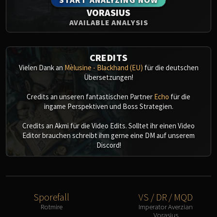
Blood-Queen Lana'thel
VORASIUS
Valithria Dreamwalker
AVAILABLE ANALYSIS
Sindragosa
The Lich King
CREDITS
RUBY SANCTUM
Vielen Dank an
Mèlusine - Blackhand (EU)
für die deutschen
Halion
Übersetzungen!
TRIALS OF THE CRUSADER
Northrend Beasts
Credits an unseren fantastischen Partner
Echo
für die
Lord Jaraxxus
ingame Perspektiven und Boss Strategien.
Faction Champions
Credits an Akmi für die Video Edits. Solltet ihr einen Video
Twin Val'kyr
Editor brauchen schreibt ihm gerne eine DM auf unserem
Anub'Arak
Discord!
ULDUAR
Flame Leviathan
Ignis
Razorscale
Sporefall
VS / DR / MQD
XT-002
Rotmire
Imperator Averzian
Vorasius