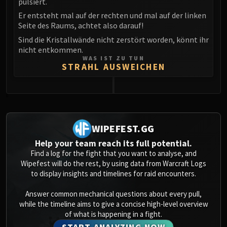
pulsiert.
Eranog
Er entsteht mal auf der rechten und mal auf der linken
Terros
Seite des Raums, achtet also darauf!
Sennarth
Sind die Kristallwände nicht zerstört worden, könnt ihr
nicht entkommen.
Primal Council
WAS IST ZU TUN
Dathea
STRAHL AUSWEICHEN
Kurog
Diurna
0
Raszageth
ICECROWN CITADEL
WIPEFEST.GG
Lord Marrowgar
Lady Deathwhisper
Help your team reach its full potential.
Find a log for the fight that you want to analyse, and
Gunship Battle
Wipefest will do the rest, by using data from Warcraft Logs
Deathbringer Saurfang
to display insights and timelines for raid encounters.
Festergut
Answer common mechanical questions about every pull,
Rotface
while the timeline aims to give a concise high-level overview
Professor Putricide
of what is happening in a fight.
Blood Prince Council
START ANALYZING NOW