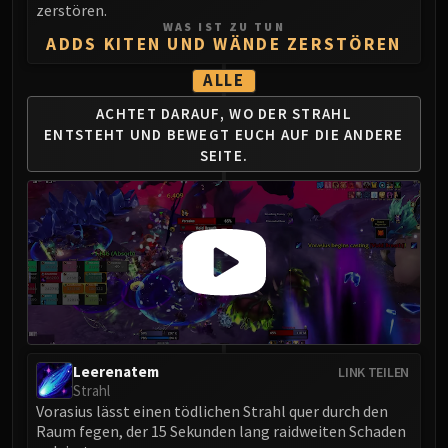
Volcoross
zerstören.
WAS IST ZU TUN
Council of Dreams
ADDS KITEN UND WÄNDE ZERSTÖREN
Larodar
ALLE
Nymue
Smolderon
ACHTET DARAUF, WO DER STRAHL
ENTSTEHT
UND BEWEGT EUCH AUF DIE ANDERE
Tindral Sageswift
SEITE.
Fyrakk
ABERRUS
Kazzara
The Amalgamation Chamber
The Forgotten Experiments
Assault of the Zaqali
Rashok, the Elder
Zskarn
Magmorax
Leerenatem
LINK TEILEN
Strahl
Echo of Neltharion
Vorasius lässt einen tödlichen Strahl quer durch den
Scalecommander Sarkareth
Raum fegen, der 15 Sekunden lang raidweiten Schaden
VAULT