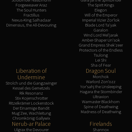
Forgeweaver Araz
The Spirit Kings
The Soul Hunters
Elegon
Fractillus
Will of the Emperor
Nexus-King Salhadaar
Imperial Vizier Zor'lok
Dimensius, the All-Devouring
Blade Lord Ta'yak
Garalon
Wind Lord Mel'jarak
Amber-Shaper Un'sok
Grand Empress Shek'zeer
Protectors of the Endless
Tsulong
Lei Shi
Sha of Fear
Liberation of
Dragon Soul
Undermine
Morchok
Warlord Zon'ozz
Strolch und die Gangzwinger
Yor'sahj the Unsleeping
Kessel des Gemetzels
Hagara the Stormbinder
Rik Resonanz
Ultraxion
Stix Kojenschrotter
Warmaster Blackhorn
Ritzelkrämer Lockenstock
Spine of Deathwing
Der Einarmige Bandit
Madness of Deathwing
Mug'Zee, Wachleitung
Chromkönig Gallywix
Nerub-ar Palace
Firelands
Ulgrax the Devourer
Shannox