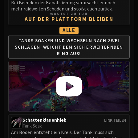
Bei Beenden der Kanalisierung verursacht er noch
LIBERATION OF UNDERMINE
mehr raidweiten Schaden und stößt euch zurück.
Vexie and the Geargrinders
WAS IST ZU TUN
AUF DER PLATTFORM BLEIBEN
Cauldron of Carnage
Rik Reverb
ALLE
Stix Bunkjunker
TANKS SOAKEN UND WECHSELN NACH ZWEI
Sprocketmonger Lockenstock
SCHLÄGEN.
WEICHT DEM SICH ERWEITERNDEN
One-Armed Bandit
RING AUS!
Mug'Zee, Heads of Security
Chrome King Gallywix
DRAGON SOUL
Morchok
Warlord Zon'ozz
Yor'sahj the Unsleeping
Hagara the Stormbinder
Ultraxion
Schattenklauenhieb
LINK TEILEN
Majordomo Staghelm
Tank Soak
Spine of Deathwing
Am Boden entsteht ein Kreis. Der Tank muss sich