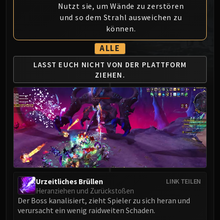
Nutzt sie, um Wände zu zerstören
MSV / HOF / TOES
und so dem Strahl ausweichen zu
The Stone Guard
können.
Feng the Accursed
Gara'jal the Spiritbinder
ALLE
The Spirit Kings
LASST EUCH NICHT VON DER PLATTFORM
Elegon
ZIEHEN.
Will of the Emperor
Imperial Vizier Zor'lok
Blade Lord Ta'yak
Garalon
Wind Lord Mel'jarak
Amber-Shaper Un'sok
Grand Empress Shek'zeer
Protectors of the Endless
Urzeitliches Brüllen
LINK TEILEN
Tsulong
Heranziehen und Zurückstoßen
Lei Shi
Der Boss kanalisiert, zieht Spieler zu sich heran und
verursacht ein wenig raidweiten Schaden.
Sha of Fear