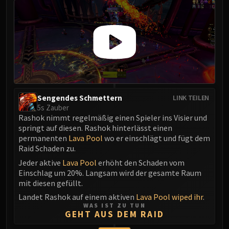
LIBERATION OF UNDERMINE
Vexie and the Geargrinders
Cauldron of Carnage
Rik Reverb
Stix Bunkjunker
Sprocketmonger Lockenstock
One-Armed Bandit
Mug'Zee, Heads of Security
Sengendes Schmettern
LINK TEILEN
5s Zauber
Chrome King Gallywix
Rashok nimmt regelmäßig einen Spieler ins Visier und
DRAGON SOUL
springt auf diesen. Rashok hinterlässt einen
Morchok
permanenten
Lava Pool
wo er einschlägt und fügt dem
Raid Schaden zu.
Warlord Zon'ozz
Jeder aktive
Lava Pool
erhöht den Schaden vom
Yor'sahj the Unsleeping
Einschlag um 20%. Langsam wird der gesamte Raum
Hagara the Stormbinder
mit diesen gefüllt.
Ultraxion
Landet Rashok auf einem aktiven
Lava Pool
wiped ihr
.
Majordomo Staghelm
WAS IST ZU TUN
GEHT AUS DEM RAID
Spine of Deathwing