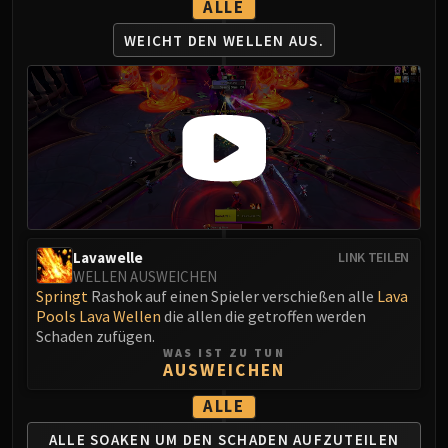
Madness of Deathwing
ALLE
NERUB-AR PALACE
WEICHT DEN WELLEN AUS.
Ulgrax the Devourer
Bloodbound Horror
Sikran, Captain of the Sureki
Rashanan
Broodtwister Ovinax
Nexus Princess Kyveza
Silken Court
Queen Ansurek
Lavawelle
FIRELANDS
LINK TEILEN
WELLEN AUSWEICHEN
Shannox
Springt
Rashok auf einen Spieler verschießen alle
Lava
Lord Rhyolith
Pools
Lava Wellen
die allen die getroffen werden
Beth'tilac
Schaden zufügen.
WAS IST ZU TUN
Alysrazor
AUSWEICHEN
Baleroc
ALLE
Majordomo Staghelm
Ragnaros
ALLE SOAKEN UM DEN
SCHADEN AUFZUTEILEN