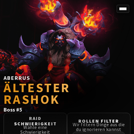
SPOREFALL
Rotmire
VS / DR / MQD
Imperator Averzian
Vorasius
Vaelgor & Ezzorak
Fallen-King Salhadaar
Lightblinded Vanguard
ABERRUS
ÄLTESTER
Crown of the Cosmos
Chimaerus the Undreamt God
RASHOK
Belo'ren, Child of Al'ar
Midnight Falls
Boss
#
5
SIEGE OF ORGRIMMAR
RAID
ROLLEN FILTER
Immerseus
SCHWIERIGKEIT
Wir filtern Dinge aus die
Wähle eine
Fallen Protectors
du ignorieren kannst
Schwierigkeit