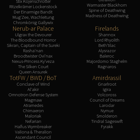
Stix Kojenschrotter
Warmaster Blackhorn
Ritzelkrämer Lockenstock
Spine of Deathwing
Der Einarmige Bandit
Madness of Deathwing
Mug'Zee, Wachleitung
Chromkönig Gallywix
Nerub-ar Palace
Firelands
Ulgrax the Devourer
Shannox
The Bloodbound Horror
Lord Rhyolith
Sikran, Captain of the Sureki
Beth'tilac
Rasha'nan
Alysrazor
Broodtwister Ovi'nax
Baleroc
Nexus-Princess Ky'veza
Majordomo Staghelm
The Silken Court
Ragnaros
Queen Ansurek
TotFW / BWD / BoT
Amirdrassil
Conclave of Wind
Gnarlroot
Al'akir
Igira
Omnotron Defense System
Volcoross
Magmaw
Council of Dreams
Atramedes
Larodar
Chimaeron
Nymue
Maloriak
Smolderon
Nefarian
Tindral Sageswift
Halfus Wyrmbreaker
Fyrakk
Valiona & Theralion
Ascendant Council