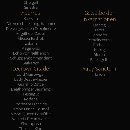
Cho'gall
Sinestra
Aberrus
Gewölbe der
Inkarnationen
Kazzara
Die Verschmelzungskammer
Eranog
Die vergessenen Experimente
Teros
Angriff der Zaqali
Sennarth
Ältester Rashok
Primalistenrat
Zskarn
Dathea
Magmorax
Kurog
Echo von Neltharion
Diurna
Schuppenkommandant
Raszageth
Sarkareth
Icecrown Citadel
Ruby Sanctum
Lord Marrowgar
Halion
Lady Deathwhisper
Gunship Battle
Deathbringer Saurfang
Festergut
Rotface
Professor Putricide
Blood Prince Council
Blood-Queen Lana'thel
Valithria Dreamwalker
Sindragosa
The Lich King