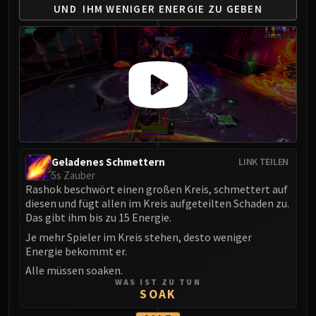
UND
IHM WENIGER ENERGIE ZU GEBEN
FIRELANDS
Conclave of Wind
Al'akir
Omnotron Defense System
Magmaw
Atramedes
Chimaeron
Maloriak
Nefarian
Geladenes Schmettern
LINK TEILEN
5s Zauber
Halfus Wyrmbreaker
Rashok beschwört einen großen Kreis, schmettert auf
Valiona & Theralion
diesen und fügt allen im Kreis aufgeteilten Schaden zu.
Ascendant Council
Das gibt ihm bis zu 15 Energie.
Cho#gall
Je mehr Spieler im Kreis stehen, desto weniger
Sinestra
Energie bekommt er.
AMIRDRASSIL
Alle müssen soaken.
WAS IST ZU TUN
Gnarlroot
SOAK
Igira