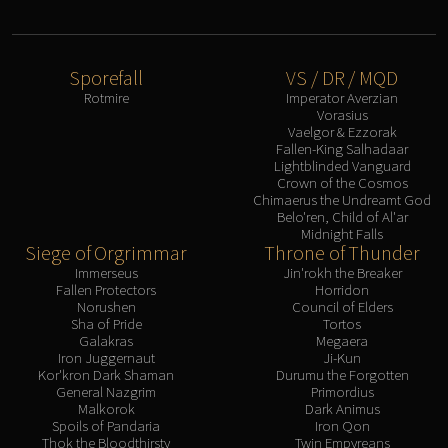
Sporefall
VS / DR / MQD
Rotmire
Imperator Averzian
Vorasius
Vaelgor & Ezzorak
Fallen-King Salhadaar
Lightblinded Vanguard
Crown of the Cosmos
Chimaerus the Undreamt God
Belo'ren, Child of Al'ar
Midnight Falls
Siege of Orgrimmar
Throne of Thunder
Immerseus
Jin'rokh the Breaker
Fallen Protectors
Horridon
Norushen
Council of Elders
Sha of Pride
Tortos
Galakras
Megaera
Iron Juggernaut
Ji-Kun
Kor'kron Dark Shaman
Durumu the Forgotten
General Nazgrim
Primordius
Malkorok
Dark Animus
Spoils of Pandaria
Iron Qon
Thok the Bloodthirsty
Twin Empyreans