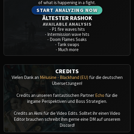
of what is happening in a fight.
START ANALYZING NOW
ÄLTESTER RASHOK
AVAILABLE ANALYSIS
-
P1 fire waves hits
-
Intermission wave hits
-
Doom Flames Soaks
-
Tank swaps
-
Much more
CREDITS
Vielen Dank an
Mèlusine - Blackhand (EU)
für die deutschen
Übersetzungen!
Credits an unseren fantastischen Partner
Echo
für die
ingame Perspektiven und Boss Strategien.
Credits an Akmi für die Video Edits. Solltet ihr einen Video
Editor brauchen schreibt ihm gerne eine DM auf unserem
Discord!