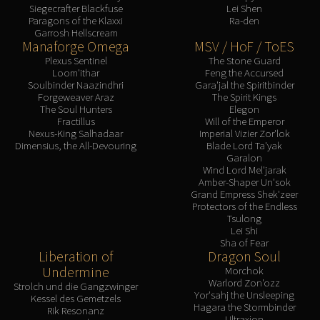
Siegecrafter Blackfuse
Lei Shen
Paragons of the Klaxxi
Ra-den
Garrosh Hellscream
Manaforge Omega
MSV / HoF / ToES
Plexus Sentinel
The Stone Guard
Loom'ithar
Feng the Accursed
Soulbinder Naazindhri
Gara'jal the Spiritbinder
Forgeweaver Araz
The Spirit Kings
The Soul Hunters
Elegon
Fractillus
Will of the Emperor
Nexus-King Salhadaar
Imperial Vizier Zor'lok
Dimensius, the All-Devouring
Blade Lord Ta'yak
Garalon
Wind Lord Mel'jarak
Amber-Shaper Un'sok
Grand Empress Shek'zeer
Protectors of the Endless
Tsulong
Lei Shi
Sha of Fear
Liberation of
Dragon Soul
Undermine
Morchok
Warlord Zon'ozz
Strolch und die Gangzwinger
Yor'sahj the Unsleeping
Kessel des Gemetzels
Hagara the Stormbinder
Rik Resonanz
Ultraxion