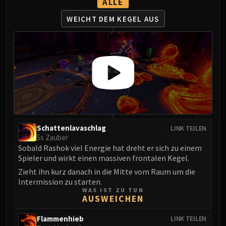
ALLE
Eranog
WEICHT DEM KEGEL AUS
Terros
Sennarth
Primal Council
Dathea
Kurog
Diurna
Raszageth
ICECROWN CITADEL
Schattenlavaschlag
LINK TEILEN
Lord Marrowgar
5s Zauber
Lady Deathwhisper
Sobald Rashok viel Energie hat dreht er sich zu einem
Gunship Battle
Spieler und wirkt einen massiven frontalen Kegel.
Deathbringer Saurfang
Zieht ihn kurz danach in die Mitte vom Raum um die
Festergut
Intermission zu starten.
WAS IST ZU TUN
Rotface
AUSWEICHEN
Professor Putricide
Flammenhieb
LINK TEILEN
Blood Prince Council