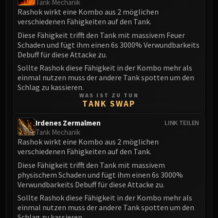
Tank Mechanik
Blood-Queen Lana'thel
Rashok wirkt eine Kombo aus 2 möglichen
Valithria Dreamwalker
verschiedenen Fähigkeiten auf den Tank.
Sindragosa
Diese Fähigkeit trifft den Tank mit massivem Feuer
Schaden und fügt ihm einen 6s 3000% Verwundbarkeits
The Lich King
Debuff für diese Attacke zu.
RUBY SANCTUM
Sollte Rashok diese Fähigkeit in der Kombo mehr als
Halion
einmal nutzen muss der andere Tank spotten um den
TRIALS OF THE CRUSADER
Schlag zu kassieren.
Northrend Beasts
WAS IST ZU TUN
TANK SWAP
Lord Jaraxxus
Faction Champions
Irdenes Zermalmen
LINK TEILEN
Twin Val'kyr
Tank Mechanik
Rashok wirkt eine Kombo aus 2 möglichen
Anub'Arak
verschiedenen Fähigkeiten auf den Tank.
ULDUAR
Diese Fähigkeit trifft den Tank mit massivem
Flame Leviathan
physischem Schaden und fügt ihm einen 6s 3000%
Ignis
Verwundbarkeits Debuff für diese Attacke zu.
Razorscale
Sollte Rashok diese Fähigkeit in der Kombo mehr als
XT-002
einmal nutzen muss der andere Tank spotten um den
Schlag zu kassieren.