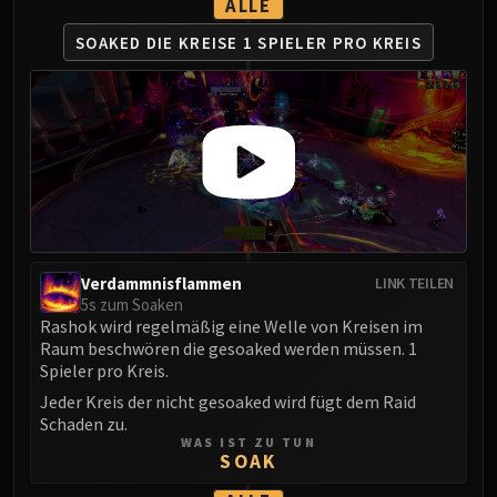
ALLE
Volcoross
Council of Dreams
SOAKED DIE KREISE
1 SPIELER PRO KREIS
Larodar
Nymue
Smolderon
Tindral Sageswift
Fyrakk
ABERRUS
Kazzara
The Amalgamation Chamber
Verdammnisflammen
LINK TEILEN
The Forgotten Experiments
5s zum Soaken
Assault of the Zaqali
Rashok wird regelmäßig eine Welle von Kreisen im
Raum beschwören die gesoaked werden müssen. 1
Rashok, the Elder
Spieler pro Kreis.
Zskarn
Jeder Kreis der nicht gesoaked wird fügt dem Raid
Magmorax
Schaden zu.
Echo of Neltharion
WAS IST ZU TUN
SOAK
Scalecommander Sarkareth
VAULT