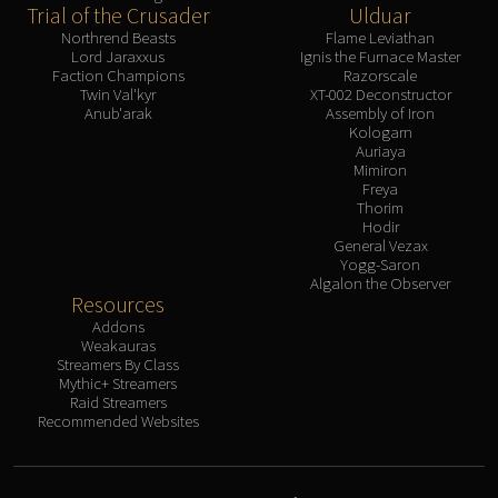
Trial of the Crusader
Ulduar
Northrend Beasts
Flame Leviathan
Lord Jaraxxus
Ignis the Furnace Master
Faction Champions
Razorscale
Twin Val'kyr
XT-002 Deconstructor
Anub'arak
Assembly of Iron
Kologarn
Auriaya
Mimiron
Freya
Thorim
Hodir
General Vezax
Yogg-Saron
Algalon the Observer
Resources
Addons
Weakauras
Streamers By Class
Mythic+ Streamers
Raid Streamers
Recommended Websites