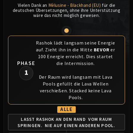
MSV / HOF / TOES
Vielen Dank an
Mèlusine - Blackhand (EU)
für die
deutschen Übersetzungen, ohne ihre Unterstützung
The Stone Guard
wäre das nicht möglich gewesen.
Feng the Accursed
Gara'jal the Spiritbinder
The Spirit Kings
Rashok lädt langsam seine Energie
Elegon
auf. Zieht ihn in die Mitte
BEVOR
er
Will of the Emperor
100 Energie erreicht. Dies startet
Imperial Vizier Zor'lok
PHASE
die Intermission.
Blade Lord Ta'yak
1
Garalon
Der Raum wird langsam mit Lava
Wind Lord Mel'jarak
Pools gefüllt die Lava Wellen
Amber-Shaper Un'sok
verschießen. Stacked keine Lava
Pools.
Grand Empress Shek'zeer
Protectors of the Endless
ALLE
Tsulong
LASST RASHOK AN DEN RAND
VOM RAUM
Lei Shi
SPRINGEN.
NIE AUF EINEN ANDEREN POOL.
Sha of Fear