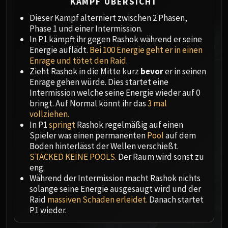
Megaera
KAMPF ÜBERSICHT
Ji-Kun
Dieser Kampf alterniert zwischen 2 Phasen,
Durumu the Forgotten
Phase 1 und einer Intermission.
In P1 kämpft ihr gegen Rashok während er seine
Primordius
Energie auflädt.
Bei 100 Energie geht er in einen
Dark Animus
Enrage und tötet den Raid
.
Iron Qon
Zieht Rashok in die Mitte kurz
bevor
er in seinen
Twin Empyreans
Enrage gehen würde. Dies startet eine
Intermission welche seine Energie wieder auf 0
Lei Shen
bringt. Auf Normal könnt ihr das
3 mal
Ra-den
vollziehen.
MANAFORGE OMEGA
In P1
springt
Rashok regelmäßig auf einen
Plexus Sentinel
Spieler was einen permanenten
Pool
auf dem
Loom'ithar
Boden hinterlässt der Wellen verschießt.
STACKED KEINE POOLS.
Der Raum wird sonst zu
Soulbinder Naazindhri
eng.
Forgeweaver Araz
Während der Intermission macht Rashok nichts
The Soul Hunters
solange seine Energie ausgesaugt wird und der
Fractillus
Raid
massiven Schaden erleidet.
Danach startet
P1 wieder.
Nexus-King Salhadaar
Dimensius, the All-Devouring