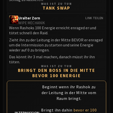
Assembly of Iron
WAS IST ZU TUN
Kologarn
TANK SWAP
Auriaya
Uralter Zorn
LINK TEILEN
Mimiron
WIPE MECHANIK
Freya
Wenn Rashoks 100 Energie erreicht enraged er und
tötet schnell den Raid.
Thorim
Zieht ihn zu der Leitung in der Mitte BEVOR er enraged
Hodir
um die Intermission zu starten und seine Energie
Vezax
wieder auf 0 zu bringen.
Yogg-Saron
Das könnt ihr 3 mal machen, danach müsst ihr ihn
Algalon
töten.
RESOURCES
WAS IST ZU TUN
BRINGT DEN BOSS IN DIE MITTE
Addons
BEVOR 100 ENERGIE
Weakauras
Streamers By Class
Beginnt wenn ihr Rashok zu
Mythic+ Streamers
der Leitung in der MItte vom
Raum bringt.
Raid Streamers
Recommended Websites
Bringt ihn dahin
bevor er 100
INTERMISSION