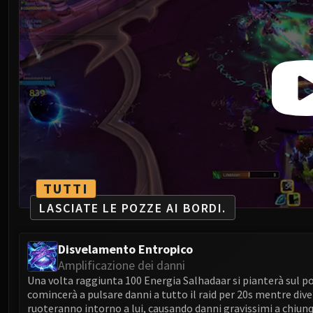
TUTTI
LASCIATE LE POZZE AI BORDI.
Disvelamento Entropico
Amplificazione dei danni
Una volta raggiunta 100 Energia Salhadaar si pianterà sul p
comincerà a pulsare danni a tutto il raid per 20s mentre dive
ruoteranno intorno a lui, causando danni gravissimi a chiun