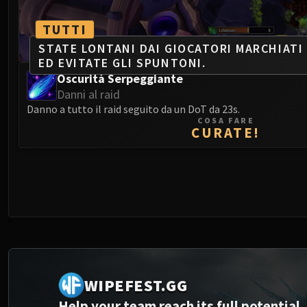
TUTTI
STATE LONTANI DAI GIOCATORI MARCHIATI
ED EVITATE GLI SPUNTONI.
Oscurità Serpeggiante
Danni al raid
Danno a tutto il raid seguito da un DoT da 23s.
COSA FARE
CURATE!
0
WIPEFEST.GG
Help your team reach its full potential.