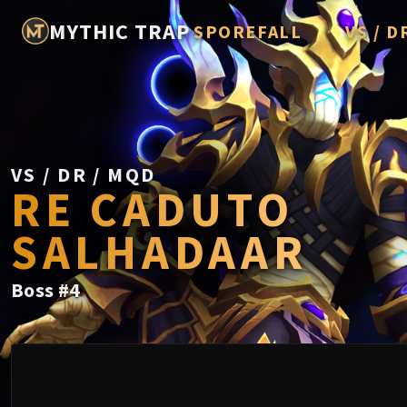
MYTHIC TRAP
SPOREFALL
VS / D
Rotmire
Imperato
Vorasius
Vaelgor 
VS / DR / MQD
RE CADUTO
Fallen-K
SALHADAAR
Lightbli
Crown of
Boss
#
4
Chimaer
Belo'ren,
Midnight 