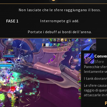
Non lasciate che le sfere raggiungano il boss.
FASE 1
Interrompete gli add.
Portate i debuff ai bordi dell'arena.
Conve
Sfere
Parecchie sfe
lentamente ver
I tank dovrann
Le sfere causa
raggio di que
attaccarle in 