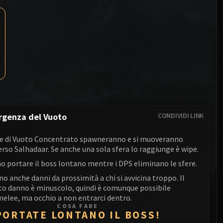
Anub'arak
XT-002 Deconstructor
Blood Prince Council
Sinestra
Assembly of Iron
Blood-Queen Lana'thel
Kologarn
Valithria Dreamwalker
Auriaya
Sindragosa
Mimiron
The Lich King
Freya
rgenza del Vuoto
CONDIVIDI LINK
Thorim
re di Vuoto Concentrato spawneranno e si muoveranno
Hodir
so Salhadaar. Se anche una sola sfera lo raggiunge è wipe.
o portare il boss lontano mentre i DPS eliminano le sfere.
General Vezax
no anche danni da prossimità a chi si avvicina troppo. Il
Yogg-Saron
sto danno è minuscolo, quindi è comunque possibile
melee, ma occhio a non entrarci dentro.
Algalon the Observer
COSA FARE
PORTATE LONTANO IL BOSS!