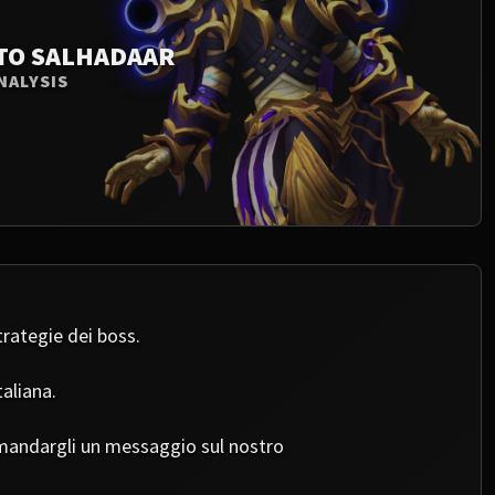
TO SALHADAAR
NALYSIS
strategie dei boss.
taliana.
di mandargli un messaggio sul nostro