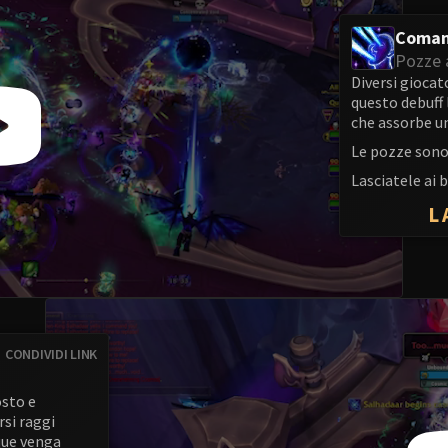
Coman
Pozze 
Diversi giocat
questo debuff 
che assorbe un
Le pozze sono
Lasciatele ai 
L
CONDIVIDI LINK
osto e
rsi raggi
que venga