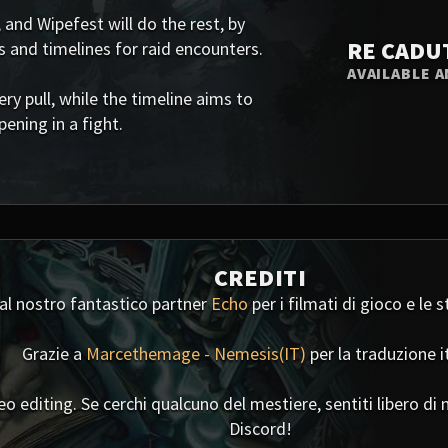
 and Wipefest will do the rest, by
RE CADU
s and timelines for raid encounters.
AVAILABLE A
 pull, while the timeline aims to
ening in a fight.
CREDITI
 al nostro fantastico partner
Echo
per i filmati di gioco e le 
Grazie a
Marcethemage - Nemesis(IT)
per la traduzione i
deo editing. Se cerchi qualcuno del mestiere, sentiti libero 
Discord!