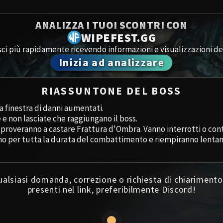
Spoils of Pandaria
Amirdr
ANALIZZA I TUOI SCONTRI CON
Thok the Bloodthirsty
WIPEFEST.GG
Aberru
Siegecrafter Blackfuse
ci più rapidamente ricevendo informazioni e visualizzazioni dei
Inizia ad analizzare
Paragons of the Klaxxi
Segret
Garrosh Hellscream
Icecro
RIASSUNTONE DEL BOSS
a finestra di danni aumentati.
Ruby 
e non lasciate che raggiungano il boss.
 proveranno a castare Frattura d'Ombra. Vanno interrotti o cont
Trial 
nno per tutta la durata del combattimento e riempiranno lentam
Uldua
qualsiasi domanda, correzione o richiesta di chiariment
presenti nel link, preferibilmente Discord!