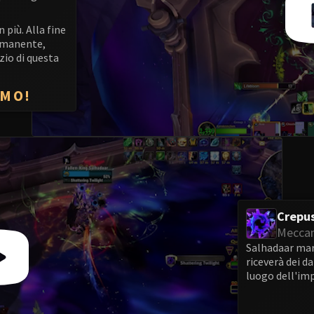
 più. Alla fine
ermanente,
zio di questa
IMO!
Crepu
Meccan
Salhadaar marc
riceverà dei d
luogo dell'im