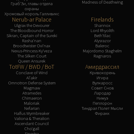
Madness of Deathwing
Граб'Зи, главы отдела
охраны
Хромовый король Галливикс
Nerub-ar Palace
Firelands
Ulgrax the Devourer
Shannox
The Bloodbound Horror
Lord Rhyolith
Sikran, Captain of the Sureki
Beth'tilac
Rasha'nan
Alysrazor
Broodtwister Ovi'nax
Baleroc
Nexus-Princess Ky'veza
Majordomo Staghelm
The Silken Court
Ragnaros
Queen Ansurek
TotFW / BWD / BoT
Амирдрассил
Conclave of Wind
Кривокорень
Al'akir
Игира
Omnotron Defense System
Вулкаросс
Magmaw
Совет Снов
Atramedes
Лародар
Chimaeron
Нимуэ
Maloriak
Пеплорон
Nefarian
Тиндрал Полет Мысли
Halfus Wyrmbreaker
Фиракк
Valiona & Theralion
Ascendant Council
Cho'gall
Sinestra