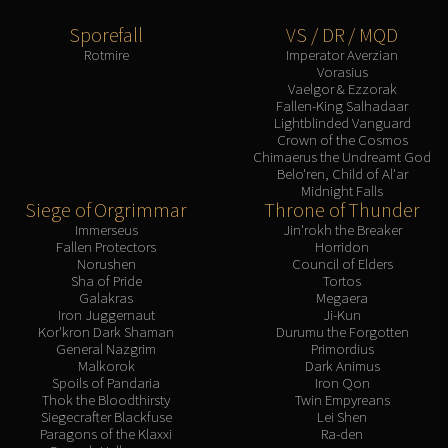
Sporefall
VS / DR / MQD
Rotmire
Imperator Averzian
Vorasius
Vaelgor & Ezzorak
Fallen-King Salhadaar
Lightblinded Vanguard
Crown of the Cosmos
Chimaerus the Undreamt God
Belo'ren, Child of Al'ar
Midnight Falls
Siege of Orgrimmar
Throne of Thunder
Immerseus
Jin'rokh the Breaker
Fallen Protectors
Horridon
Norushen
Council of Elders
Sha of Pride
Tortos
Galakras
Megaera
Iron Juggernaut
Ji-Kun
Kor'kron Dark Shaman
Durumu the Forgotten
General Nazgrim
Primordius
Malkorok
Dark Animus
Spoils of Pandaria
Iron Qon
Thok the Bloodthirsty
Twin Empyreans
Siegecrafter Blackfuse
Lei Shen
Paragons of the Klaxxi
Ra-den