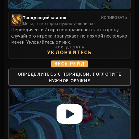
Madness of Deathwing
NERUB-AR PALACE
Ulgrax the Devourer
Танцующий клинок
КОПИРОВАТЬ
Мечи, от которых нужно уклониться
Bloodbound Horror
Периодически Игира поворачивается в сторону
Sikran, Captain of the Sureki
случайного игрока и запускает по прямой несколько
Rashanan
мечей. Уклоняйтесь от них.
ЧТО ДЕЛАТЬ
Broodtwister Ovinax
УКЛОНЯЙТЕСЬ
Nexus Princess Kyveza
ВЕСЬ РЕЙД
Silken Court
Queen Ansurek
ОПРЕДЕЛИТЕСЬ С ПОРЯДКОМ,
ПОГЛОТИТЕ
FIRELANDS
НУЖНОЕ ОРУЖИЕ
Shannox
Lord Rhyolith
Beth'tilac
Alysrazor
Baleroc
Majordomo Staghelm
Ragnaros