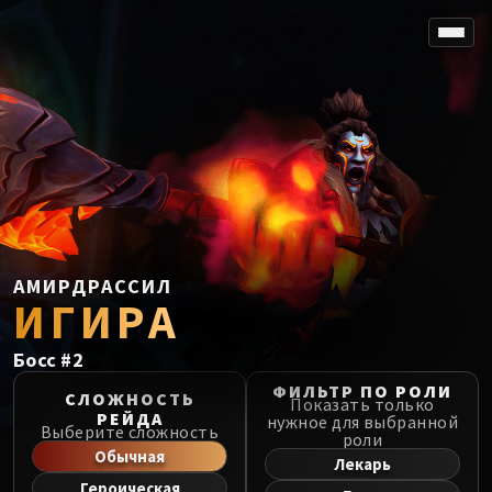
SPOREFALL
Rotmire
VS / DR / MQD
Imperator Averzian
Vorasius
Vaelgor & Ezzorak
Fallen-King Salhadaar
Lightblinded Vanguard
АМИРДРАССИЛ
ИГИРА
Crown of the Cosmos
Chimaerus the Undreamt God
Босс
#
2
Belo'ren, Child of Al'ar
Midnight Falls
ФИЛЬТР ПО РОЛИ
СЛОЖНОСТЬ
Показать только
SIEGE OF ORGRIMMAR
РЕЙДА
нужное для выбранной
Выберите сложность
роли
Immerseus
Обычная
Лекарь
Fallen Protectors
Героическая