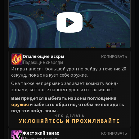
Volcoross
Council of Dreams
Larodar
Nymue
Smolderon
Tindral Sageswift
Fyrakk
Опаляющие искры
КОПИРОВАТЬ
ABERRUS
Падающие снаряды
Kazzara
Игира наносит большой урон по рейду в течение 20
The Amalgamation Chamber
секунд, пока она кует себе оружие.
The Forgotten Experiments
Она также непрерывно заливает комнату войд-
зонами, которые наносят урон и отталкивают.
Assault of the Zaqali
Вам придется выбегать из зоны поглощения
Rashok, the Elder
оружия
и забегать обратно, чтобы не попадать
Zskarn
под эти войд-зоны.
Magmorax
ЧТО ДЕЛАТЬ
УКЛОНЯЙТЕСЬ И ПРОХИЛИВАЙТЕ
Echo of Neltharion
Scalecommander Sarkareth
Жестокий замах
КОПИРОВАТЬ
VAULT
Механика танков