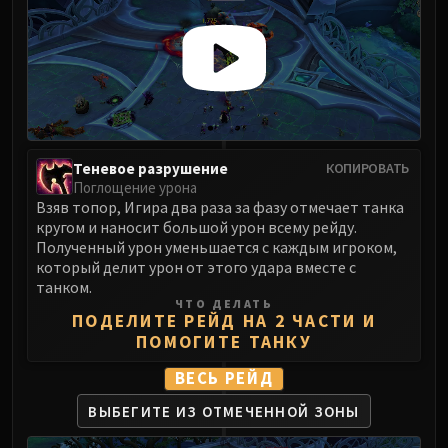
Assembly of Iron
Kologarn
Auriaya
Mimiron
Freya
Thorim
Hodir
Теневое разрушение
КОПИРОВАТЬ
Vezax
Поглощение урона
Взяв топор, Игира два раза за фазу отмечает танка
Yogg-Saron
кругом и наносит большой урон всему рейду.
Algalon
Полученный урон уменьшается с каждым игроком,
RESOURCES
который делит урон от этого удара вместе с
Addons
танком.
ЧТО ДЕЛАТЬ
Weakauras
ПОДЕЛИТЕ РЕЙД НА 2 ЧАСТИ И
Streamers By Class
ПОМОГИТЕ ТАНКУ
Mythic+ Streamers
ВЕСЬ РЕЙД
Raid Streamers
ВЫБЕГИТЕ ИЗ ОТМЕЧЕННОЙ ЗОНЫ
Recommended Websites