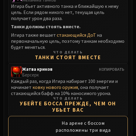
Игира бьет активного танка и ближайшую к нему
Eranog
цель. Если рядом никого нет, текущая цель
Terros
получает урон два раза.
Sennarth
Танки должны стоять вместе.
Primal Council
Игира также вешает
стакающийся ДоТ
на
Dathea
первоначальную цель, поэтому танкам необходимо
Kurog
будет меняться.
ЧТО ДЕЛАТЬ
Diurna
ТАНКИ СТОЯТ ВМЕСТЕ
Raszageth
Жатва криков
КОПИРОВАТЬ
ICECROWN CITADEL
Берсерк
Lord Marrowgar
Каждый раз, когда Игира набирает 100 энергии и
Lady Deathwhisper
начинает
ковку нового оружия
, она получает
стакающийся бафф на 10% наносимого урона.
Gunship Battle
ЧТО ДЕЛАТЬ
Deathbringer Saurfang
УБЕЙТЕ БОССА ПРЕЖДЕ, ЧЕМ ОН
Festergut
УБЬЕТ ВАС
Rotface
На арене с боссом
Professor Putricide
расположены три вида
Blood Prince Council