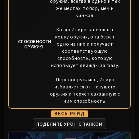
оружия, всегда в одних и тех
Blood-Queen Lana'thel
же местах: топор, меч и
Valithria Dreamwalker
кинжал.
Sindragosa
The Lich King
Когда Игира завершает
RUBY SANCTUM
ковку оружия, она берет
СПОСОБНОСТИ
одно из них и получает
Halion
ОРУЖИЯ
соответствующую
TRIALS OF THE CRUSADER
способность, которую
Northrend Beasts
использует дважды за фазу.
Lord Jaraxxus
Faction Champions
Перевооружаясь, Игира
Twin Val'kyr
избавляется от текущего
Anub'Arak
оружия и теряет связанную с
ULDUAR
ним способность.
Flame Leviathan
ВЕСЬ РЕЙД
Ignis
Razorscale
ПОДЕЛИТЕ УРОН С ТАНКОМ
XT-002