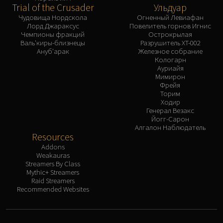
Trial of the Crusader
Ульдуар
Чудовища Нордскола
Огненный Левиафан
Лорд Джараксус
Повелитель горнов Игнис
Чемпионы фракций
Острокрылая
Валь'киры-близнецы
Разрушитель XT-002
Ануб'арак
Железное собрание
Кологарн
Ауриайя
Мимирон
Фрейя
Торим
Ходир
Генерал Везакс
Йогг-Сарон
Алгалон Наблюдатель
Resources
Addons
Weakauras
Streamers By Class
Mythic+ Streamers
Raid Streamers
Recommended Websites