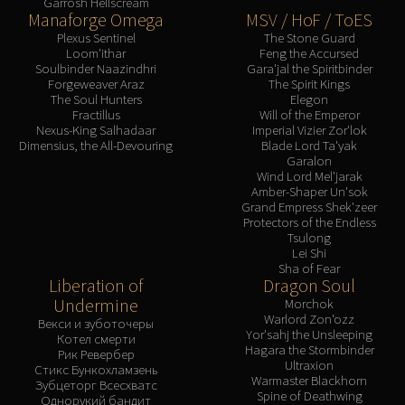
Garrosh Hellscream
Manaforge Omega
MSV / HoF / ToES
Plexus Sentinel
The Stone Guard
Loom'ithar
Feng the Accursed
Soulbinder Naazindhri
Gara'jal the Spiritbinder
Forgeweaver Araz
The Spirit Kings
The Soul Hunters
Elegon
Fractillus
Will of the Emperor
Nexus-King Salhadaar
Imperial Vizier Zor'lok
Dimensius, the All-Devouring
Blade Lord Ta'yak
Garalon
Wind Lord Mel'jarak
Amber-Shaper Un'sok
Grand Empress Shek'zeer
Protectors of the Endless
Tsulong
Lei Shi
Sha of Fear
Liberation of
Dragon Soul
Undermine
Morchok
Warlord Zon'ozz
Векси и зуботочеры
Yor'sahj the Unsleeping
Котел смерти
Hagara the Stormbinder
Рик Ревербер
Ultraxion
Стикс Бункохламзень
Warmaster Blackhorn
Зубцеторг Всесхватс
Spine of Deathwing
Однорукий бандит