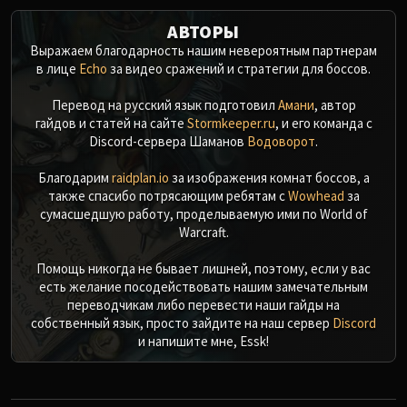
АВТОРЫ
Выражаем благодарность нашим невероятным партнерам
в лице
Echo
за видео сражений и стратегии для боссов.
Перевод на русский язык подготовил
Амани
, автор
гайдов и статей на сайте
Stormkeeper.ru
, и его команда с
Discord-сервера Шаманов
Водоворот
.
Благодарим
raidplan.io
за изображения комнат боссов, а
также спасибо потрясающим ребятам с
Wowhead
за
сумасшедшую работу, проделываемую ими по World of
Warcraft.
Помощь никогда не бывает лишней, поэтому, если у вас
есть желание посодействовать нашим замечательным
переводчикам либо перевести наши гайды на
собственный язык, просто зайдите на наш сервер
Discord
и напишите мне, Essk!