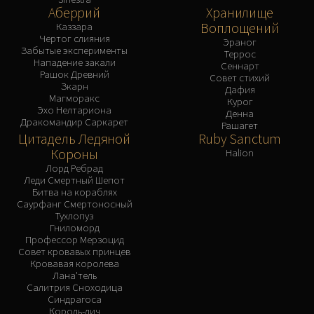
Аберрий
Хранилище
Воплощений
Каззара
Чертог слияния
Эраног
Забытые эксперименты
Террос
Нападение закали
Сеннарт
Рашок Древний
Совет стихий
Зкарн
Дафия
Магморакс
Курог
Эхо Нелтариона
Денна
Дракомандир Саркарет
Рашагет
Цитадель Ледяной
Ruby Sanctum
Короны
Halion
Лорд Ребрад
Леди Смертный Шепот
Битва на кораблях
Саурфанг Смертоносный
Тухлопуз
Гниломорд
Профессор Мерзоцид
Совет кровавых принцев
Кровавая королева
Лана'тель
Салитрия Сноходица
Синдрагоса
Король-лич