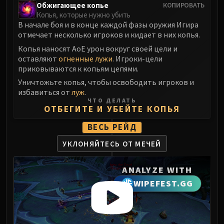
LIBERATION OF UNDERMINE
Обжигающее копье
КОПИРОВАТЬ
Копья, которые нужно убить
Vexie and the Geargrinders
В начале боя и в конце каждой фазы оружия Игира
Cauldron of Carnage
отмечает несколько игроков и кидает в них копья.
Rik Reverb
Копья наносят АоЕ урон вокруг своей цели и
Stix Bunkjunker
оставляют
огненные лужи
. Игроки-цели
приковываются к копьям цепями.
Sprocketmonger Lockenstock
Уничтожьте копья, чтобы освободить игроков и
One-Armed Bandit
избавиться от
луж
.
Mug'Zee, Heads of Security
ЧТО ДЕЛАТЬ
Chrome King Gallywix
ОТБЕГИТЕ И УБЕЙТЕ КОПЬЯ
DRAGON SOUL
ВЕСЬ РЕЙД
Morchok
УКЛОНЯЙТЕСЬ ОТ МЕЧЕЙ
Warlord Zon'ozz
Yor'sahj the Unsleeping
ANALYZE WITH
Hagara the Stormbinder
WIPEFEST.GG
Ultraxion
Majordomo Staghelm
Spine of Deathwing