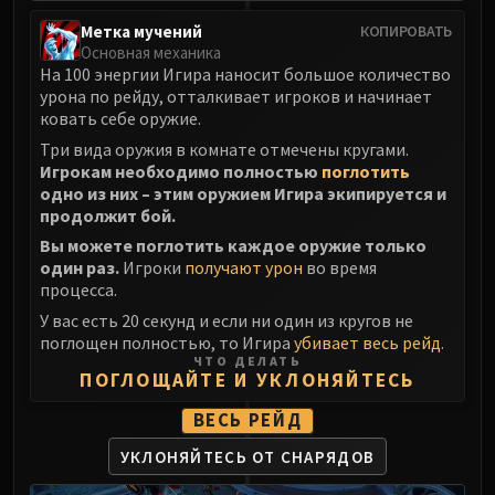
FIRELANDS
Метка мучений
КОПИРОВАТЬ
Conclave of Wind
Основная механика
Al'akir
На 100 энергии Игира наносит большое количество
урона по рейду, отталкивает игроков и начинает
Omnotron Defense System
ковать себе оружие.
Magmaw
Три вида оружия в комнате отмечены кругами.
Atramedes
Игрокам необходимо полностью
поглотить
Chimaeron
одно из них – этим оружием Игира экипируется и
продолжит бой.
Maloriak
Вы можете поглотить каждое оружие только
Nefarian
один раз.
Игроки
получают урон
во время
Halfus Wyrmbreaker
процесса.
Valiona & Theralion
У вас есть 20 секунд и если ни один из кругов не
Ascendant Council
поглощен полностью, то Игира
убивает весь рейд
.
Cho#gall
ЧТО ДЕЛАТЬ
ПОГЛОЩАЙТЕ И УКЛОНЯЙТЕСЬ
Sinestra
AMIRDRASSIL
ВЕСЬ РЕЙД
Gnarlroot
УКЛОНЯЙТЕСЬ ОТ СНАРЯДОВ
Igira