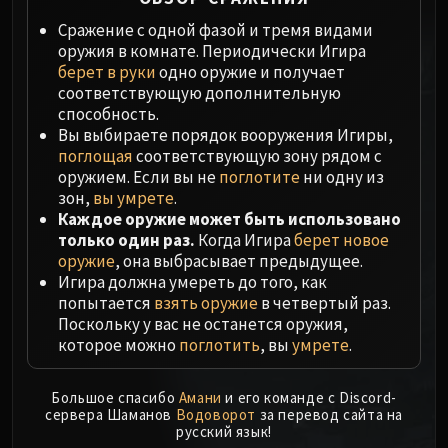
Megaera
Ji-Kun
Сражение с одной фазой и тремя видами
оружия в комнате. Периодически Игира
Durumu the Forgotten
берет в руки
одно оружие и получает
Primordius
соответствующую дополнительную
Dark Animus
способность.
Iron Qon
Вы выбираете порядок вооружения Игиры,
поглощая
соответствующую зону рядом с
Twin Empyreans
оружием. Если вы не
поглотите
ни одну из
Lei Shen
зон,
вы умрете
.
Ra-den
Каждое оружие может быть использовано
MANAFORGE OMEGA
только один раз.
Когда Игира
берет новое
Plexus Sentinel
оружие
, она выбрасывает предыдущее.
Игира должна умереть до того, как
Loom'ithar
попытается
взять оружие
в четвертый раз.
Soulbinder Naazindhri
Поскольку у вас не останется оружия,
Forgeweaver Araz
которое можно
поглотить
, вы
умрете
.
The Soul Hunters
Fractillus
Большое спасибо
Амани
и его команде с Discord-
Nexus-King Salhadaar
сервера Шаманов
Водоворот
за перевод сайта на
русский язык!
Dimensius, the All-Devouring