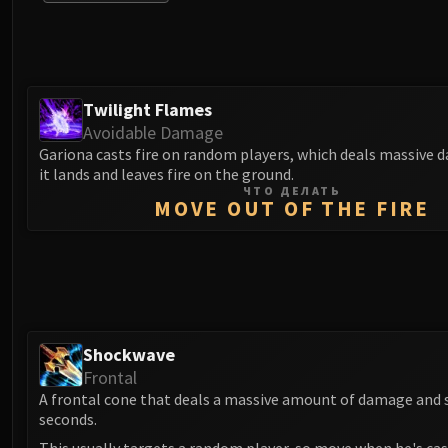
Twilight Flames
Avoidable Damage
Gariona casts fire on random players, which deals massive
it lands and leaves fire on the ground.
ЧТО ДЕЛАТЬ
MOVE OUT OF THE FIRE
Shockwave
Frontal
A frontal cone that deals a massive amount of damage and st
seconds.
This usually targets a random player, so move when he's cas