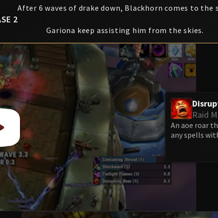
After 6 waves of drake down, Blackhorn comes to the s
SE 2
Gariona keep assisting him from the skies.
Disrup
Raid M
An aoe roar th
any spells wit