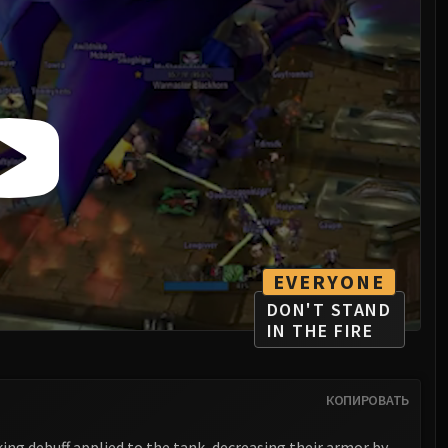
EVERYONE
DON'T STAND
IN THE FIRE
КОПИРОВАТЬ
ing debuff applied to the tank, decreasing their armor by