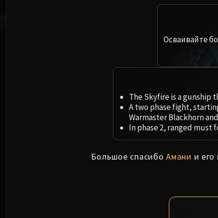
Осваивайте бо
The Skyfire is a gunship t
A two phase fight, startin
Warmaster Blackhorn and
In phase 2, ranged must f
Большое спасибо
Амани
и его