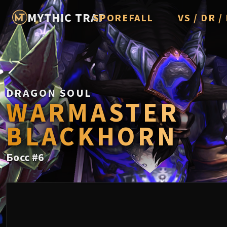
MYTHIC TRAP
SPOREFALL
VS / DR 
Rotmire
Imperator A
Vorasius
Vaelgor & E
DRAGON SOUL
WARMASTER
Fallen-King 
BLACKHORN
Lightblinde
Crown of th
Босс
#
6
Chimaerus t
Belo'ren, Chi
Midnight Fal