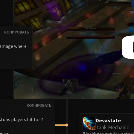
КОПИРОВАТЬ
 damage where
КОПИРОВАТЬ
uns players hit for 4
Devastate
Tank Mechanic
Blackhorn applies a stack
ting.