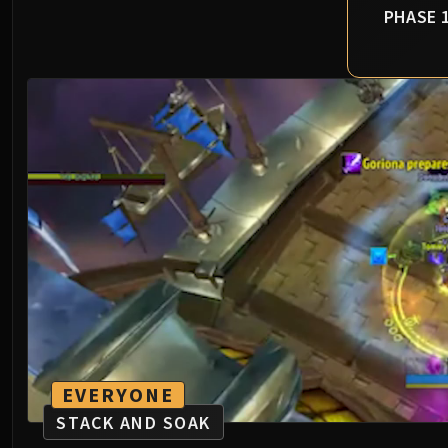
PHASE 
EVERYONE
STACK AND SOAK