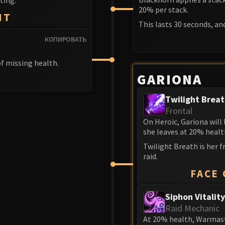
20% per stack.
NT
This lasts 30 seconds, an
КОПИРОВАТЬ
f missing health.
GARIONA
Twilight Brea
Frontal
On Heroic, Gariona will
she leaves at 20% healt
Twilight Breath is her 
raid.
FACE
Siphon Vitality
Raid Mechanic
At 20% health, Warmaste