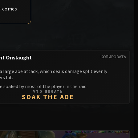
Ануб'арак
Разрушитель XT-002
Совет кровавых принцев
rn comes
Sinestra
Железное собрание
Кровавая королева Лана'тель
Кологарн
Салитрия Сноходица
Ауриайя
Синдрагоса
Мимирон
Король-лич
ht Onslaught
КОПИРОВАТЬ
Фрейя
a large aoe attack, which deals damage split evenly
Торим
rs hit.
e soaked by most of the player in the raid.
Ходир
ЧТО ДЕЛАТЬ
SOAK THE AOE
Генерал Везакс
Йогг-Сарон
Алгалон Наблюдатель