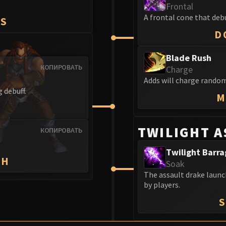
Frontal
A frontal cone that deb
ES
D
Blade Rush
КОПИРОВАТЬ
Charge
Adds will charge random
 debuff.
M
TWILIGHT A
КОПИРОВАТЬ
Twilight Barra
TH
Soak
The assault drake launc
by players.