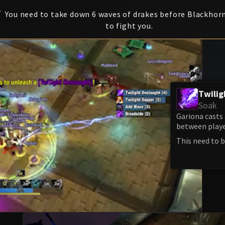
1
You need to take down 6 waves of drakes before Blackho
to fight you.
Twilig
Soak
Gariona casts 
between playe
This need to b