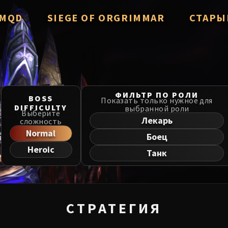
/ MQD
SIEGE OF ORGRIMMAR
СТАРЫ
verzian
Immerseus
Throne of
Fallen Protectors
Manaforg
zzorak
Norushen
ФИЛЬТР ПО РОЛИ
BOSS
MSV / HoF
Показать только нужное для
DIFFICULTY
выбранной роли
Salhadaar
Sha of Pride
Выберите
Лекарь
сложность
Liberatio
d Vanguard
Galakras
Normal
Боец
Dragon So
Heroic
e Cosmos
Iron Juggernaut
Танк
he Undreamt God
Kor'kron Dark Shaman
Nerub-ar 
ld of Al'ar
General Nazgrim
Firelands
СТРАТЕГИЯ
ls
Malkorok
TotFW / B