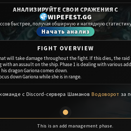
Spoils of Pandaria
АНАЛИЗИРУЙТЕ СВОИ СРАЖЕНИЯ С
Амирдрас
Thok the Bloodthirsty
WIPEFEST.GG
ссов быстрее, получая обширную и наглядную статистику
Аберрий
Siegecrafter Blackfuse
Начать анализ
Paragons of the Klaxxi
Хранили
FIGHT OVERVIEW
Garrosh Hellscream
Цитадель
hat will take damage throughout the fight. If this dies, the raid
g with an assault on the ship. Phase 1 is dealing with various ad
Ruby San
 his dragon Gariona comes down.
ocus down Gariona while she is in range.
Trial of t
 команде с Discord-сервера Шаманов
Водоворот
за п
Ульдуар
This is an add management phase.