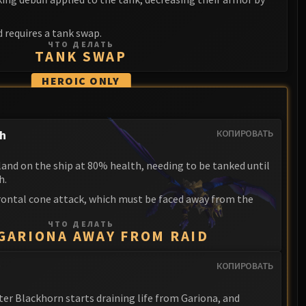
d requires a tank swap.
ЧТО ДЕЛАТЬ
TANK SWAP
HEROIC
ONLY
th
КОПИРОВАТЬ
 land on the ship at 80% health, needing to be tanked until
h.
frontal cone attack, which must be faced away from the
ЧТО ДЕЛАТЬ
 GARIONA AWAY FROM RAID
КОПИРОВАТЬ
r Blackhorn starts draining life from Gariona, and