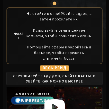
MSV / HOF / TOES
The Stone Guard
Не стойте в огне! Убейте аддов, а
Feng the Accursed
затем прохильте их.
Gara'jal the Spiritbinder
The Spirit Kings
Используйте семя в центре
ФАЗА
комнаты, чтобы почистить огонь.
Elegon
1
Will of the Emperor
Поглощайте сферы и укройтесь в
Imperial Vizier Zor'lok
барьере, чтобы пережить
Blade Lord Ta'yak
ультимейт босса.
Garalon
Wind Lord Mel'jarak
ВЕСЬ РЕЙД
Amber-Shaper Un'sok
СГРУППИРУЙТЕ АДДДОВ, СБЕЙТЕ КАСТЫ
И
Grand Empress Shek'zeer
УБЕЙТЕ КАК МОЖНО БЫСТРЕЕ
Protectors of the Endless
Tsulong
ANALYZE WITH
Lei Shi
WIPEFEST.GG
Sha of Fear