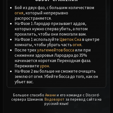
Megaera
Ji-Kun
Бой из двух фаз, с большим количеством
огня
, который непрерывно
Durumu the Forgotten
распространяется.
Primordius
На Фазе 1 Лародар призывает аддов,
Dark Animus
которых нужно сперва убить, а потом
Iron Qon
прохилить, чтобы они помогали вам.
На Фазе 1 используйте
Цветок Сна
в центре
Twin Empyreans
комнаты, чтобы убрать часть
огня
.
Lei Shen
После трех
ультемейтов босса
или при
Ra-den
снижении здоровья Лародара до 35%
MANAFORGE OMEGA
начинается короткая Переходная фаза.
Plexus Sentinel
Переживите
урон
.
На Фазе 2 вы больше не сможете очищать
Loom'ithar
землю от огня. Убейте босса до того, как он
Soulbinder Naazindhri
убьет вас.
Forgeweaver Araz
The Soul Hunters
Большое спасибо
Амани
и его команде с Discord-
Fractillus
сервера Шаманов
Водоворот
за перевод сайта на
русский язык!
Nexus-King Salhadaar
Dimensius, the All-Devouring