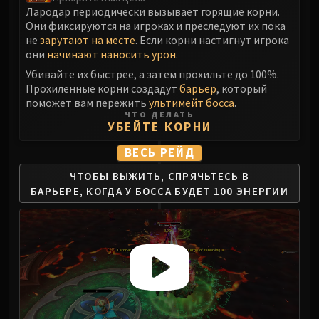
Лародар периодически вызывает горящие корни.
Eranog
Они фиксируются на игроках и преследуют их пока
Terros
не
зарутают на месте
. Если корни настигнут игрока
Sennarth
они
начинают наносить урон
.
Primal Council
Убивайте их быстрее, а затем прохильте до 100%.
Прохиленные корни создадут
барьер
, который
Dathea
поможет вам пережить
ультимейт босса
.
Kurog
ЧТО ДЕЛАТЬ
УБЕЙТЕ КОРНИ
Diurna
Raszageth
ВЕСЬ РЕЙД
ICECROWN CITADEL
ЧТОБЫ ВЫЖИТЬ, СПРЯЧЬТЕСЬ В
Lord Marrowgar
БАРЬЕРЕ,
КОГДА У БОССА БУДЕТ 100 ЭНЕРГИИ
Lady Deathwhisper
Gunship Battle
Deathbringer Saurfang
Festergut
Rotface
Professor Putricide
Blood Prince Council