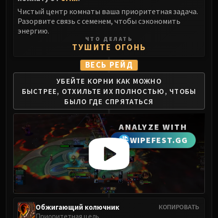
Volcoross
Чистый центр комнаты ваша приоритетная задача.
Council of Dreams
Разорвите связь с семенем, чтобы сэкономить
Larodar
энергию.
ЧТО ДЕЛАТЬ
Nymue
ТУШИТЕ ОГОНЬ
Smolderon
ВЕСЬ РЕЙД
Tindral Sageswift
Fyrakk
УБЕЙТЕ КОРНИ КАК МОЖНО
ABERRUS
БЫСТРЕЕ,
ОТХИЛЬТЕ ИХ ПОЛНОСТЬЮ,
ЧТОБЫ
БЫЛО ГДЕ СПРЯТАТЬСЯ
Kazzara
The Amalgamation Chamber
ANALYZE WITH
The Forgotten Experiments
WIPEFEST.GG
Assault of the Zaqali
Rashok, the Elder
Zskarn
Magmorax
Echo of Neltharion
Scalecommander Sarkareth
Обжигающий колючник
КОПИРОВАТЬ
Приоритетная цель
VAULT