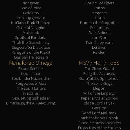
Norushen
Council of Elders
Sha of Pride
Tortos
Galakras
Megaera
Iron Juggernaut
Ji-Kun
Kor'kron Dark Shaman
Durumu the Forgotten
General Nazgrim
Primordius
Malkorok
Dark Animus
Spoils of Pandaria
Iron Qon
Thok the Bloodthirsty
Twin Empyreans
Siegecrafter Blackfuse
Lei Shen
Paragons of the Klaxxi
Ra-den
Garrosh Hellscream
Manaforge Omega
MSV / HoF / ToES
Plexus Sentinel
The Stone Guard
Loom'ithar
Feng the Accursed
Soulbinder Naazindhri
Gara'jal the Spiritbinder
Forgeweaver Araz
The Spirit Kings
The Soul Hunters
Elegon
Fractillus
Will of the Emperor
Nexus-King Salhadaar
Imperial Vizier Zor'lok
Dimensius, the All-Devouring
Blade Lord Ta'yak
Garalon
Wind Lord Mel'jarak
Amber-Shaper Un'sok
Grand Empress Shek'zeer
Protectors of the Endless