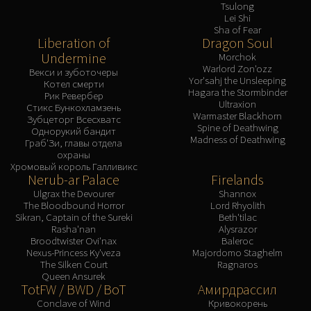
Tsulong
Lei Shi
Sha of Fear
Liberation of
Dragon Soul
Undermine
Morchok
Warlord Zon'ozz
Векси и зуботочеры
Yor'sahj the Unsleeping
Котел смерти
Hagara the Stormbinder
Рик Ревербер
Ultraxion
Стикс Бункохламзень
Warmaster Blackhorn
Зубцеторг Всесхватс
Spine of Deathwing
Однорукий бандит
Madness of Deathwing
Граб'Зи, главы отдела
охраны
Хромовый король Галливикс
Nerub-ar Palace
Firelands
Ulgrax the Devourer
Shannox
The Bloodbound Horror
Lord Rhyolith
Sikran, Captain of the Sureki
Beth'tilac
Rasha'nan
Alysrazor
Broodtwister Ovi'nax
Baleroc
Nexus-Princess Ky'veza
Majordomo Staghelm
The Silken Court
Ragnaros
Queen Ansurek
TotFW / BWD / BoT
Амирдрассил
Conclave of Wind
Кривокорень