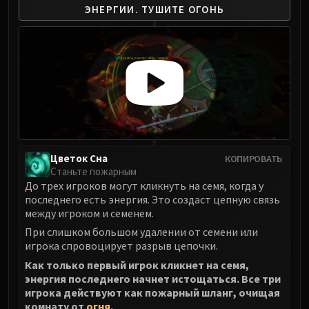
ЭНЕРГИИ.
ТУШИТЕ ОГОНЬ
FIRELANDS
Conclave of Wind
Al'akir
Omnotron Defense System
Magmaw
Atramedes
Chimaeron
Maloriak
Nefarian
Цветок Сна
КОПИРОВАТЬ
Halfus Wyrmbreaker
Станьте пожарным
До трех игроков могут кликнуть на семя, когда у
Valiona & Theralion
последнего есть энергия. Это создаст цепную связь
Ascendant Council
между игроком и семенем.
Cho#gall
При слишком большом удалении от семени или
Sinestra
игрока спровоцирует разрыв цепочки.
AMIRDRASSIL
Как только первый игрок кликнет на семя,
Gnarlroot
энергия последнего начнет истощаться. Все три
игрока действуют как пожарный шланг, очищая
Igira
комнату от
огня
.