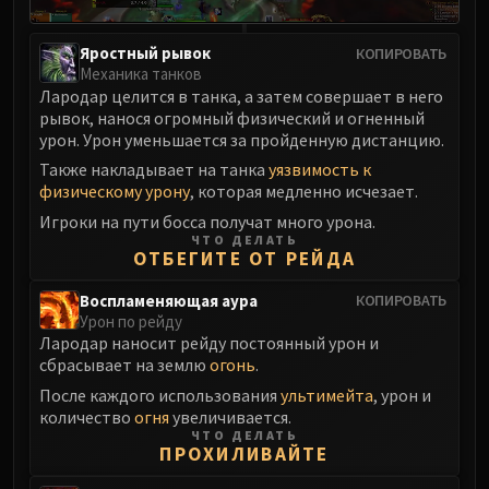
Яростный рывок
КОПИРОВАТЬ
Механика танков
Лародар целится в танка, а затем совершает в него
рывок, нанося огромный физический и огненный
урон. Урон уменьшается за пройденную дистанцию.
Также накладывает на танка
уязвимость к
физическому урону
, которая медленно исчезает.
Игроки на пути босса получат много урона.
ЧТО ДЕЛАТЬ
ОТБЕГИТЕ ОТ РЕЙДА
Воспламеняющая аура
КОПИРОВАТЬ
Урон по рейду
Лародар наносит рейду постоянный урон и
сбрасывает на землю
огонь
.
После каждого использования
ультимейта
, урон и
количество
огня
увеличивается.
ЧТО ДЕЛАТЬ
ПРОХИЛИВАЙТЕ