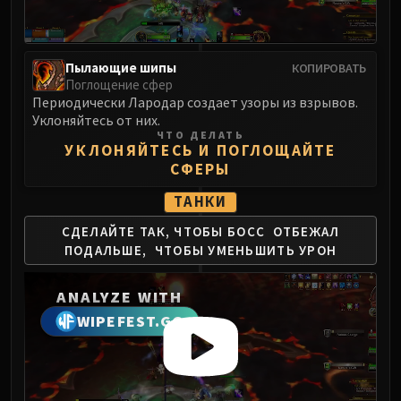
Assembly of Iron
Kologarn
Auriaya
Пылающие шипы
КОПИРОВАТЬ
Mimiron
Поглощение сфер
Freya
Периодически Лародар создает узоры из взрывов.
Thorim
Уклоняйтесь от них.
ЧТО ДЕЛАТЬ
Hodir
УКЛОНЯЙТЕСЬ И ПОГЛОЩАЙТЕ
Vezax
СФЕРЫ
Yogg-Saron
ТАНКИ
Algalon
СДЕЛАЙТЕ ТАК, ЧТОБЫ БОСС
ОТБЕЖАЛ
RESOURCES
ПОДАЛЬШЕ,
ЧТОБЫ УМЕНЬШИТЬ УРОН
Addons
Weakauras
ANALYZE WITH
Streamers By Class
WIPEFEST.GG
Mythic+ Streamers
Raid Streamers
Recommended Websites