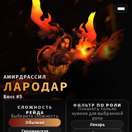
SPOREFALL
Rotmire
VS / DR / MQD
Imperator Averzian
Vorasius
Vaelgor & Ezzorak
Fallen-King Salhadaar
Lightblinded Vanguard
АМИРДРАССИЛ
ЛАРОДАР
Crown of the Cosmos
Chimaerus the Undreamt God
Босс
#
5
Belo'ren, Child of Al'ar
Midnight Falls
ФИЛЬТР ПО РОЛИ
СЛОЖНОСТЬ
Показать только
SIEGE OF ORGRIMMAR
РЕЙДА
нужное для выбранной
Выберите сложность
роли
Immerseus
Обычная
Лекарь
Fallen Protectors
Героическая