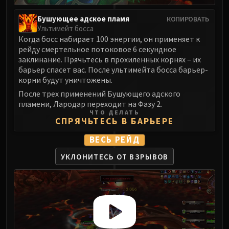
Blood-Queen Lana'thel
Бушующее адское пламя
КОПИРОВАТЬ
Valithria Dreamwalker
Ультимейт босса
Sindragosa
Когда босс набирает 100 энергии, он применяет к
The Lich King
рейду смертельное потоковое 6 секундное
заклинание. Прячьтесь в прохиленных корнях – их
RUBY SANCTUM
барьер спасет вас. После ультимейта босса барьер-
Halion
корни будут уничтожены.
TRIALS OF THE CRUSADER
После трех применений Бушующего адского
Northrend Beasts
пламени, Лародар переходит на Фазу 2.
Lord Jaraxxus
ЧТО ДЕЛАТЬ
СПРЯЧЬТЕСЬ В БАРЬЕРЕ
Faction Champions
Twin Val'kyr
ВЕСЬ РЕЙД
Anub'Arak
УКЛОНИТЕСЬ ОТ ВЗРЫВОВ
ULDUAR
Flame Leviathan
Ignis
Razorscale
XT-002