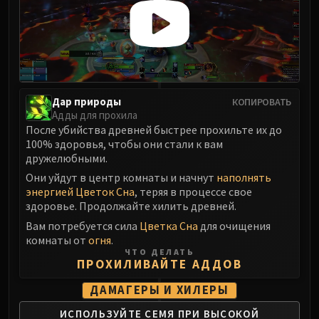
Madness of Deathwing
NERUB-AR PALACE
Ulgrax the Devourer
Bloodbound Horror
Sikran, Captain of the Sureki
Rashanan
Дар природы
КОПИРОВАТЬ
Broodtwister Ovinax
Адды для прохила
Nexus Princess Kyveza
После убийства древней быстрее прохильте их до
100% здоровья, чтобы они стали к вам
Silken Court
дружелюбными.
Queen Ansurek
Они уйдут в центр комнаты и начнут
наполнять
FIRELANDS
энергией Цветок Сна
, теряя в процессе свое
Shannox
здоровье. Продолжайте хилить древней.
Lord Rhyolith
Вам потребуется сила
Цветка Сна
для очищения
Beth'tilac
комнаты от
огня
.
ЧТО ДЕЛАТЬ
Alysrazor
ПРОХИЛИВАЙТЕ АДДОВ
Baleroc
ДАМАГЕРЫ И ХИЛЕРЫ
Majordomo Staghelm
Ragnaros
ИСПОЛЬЗУЙТЕ СЕМЯ ПРИ ВЫСОКОЙ