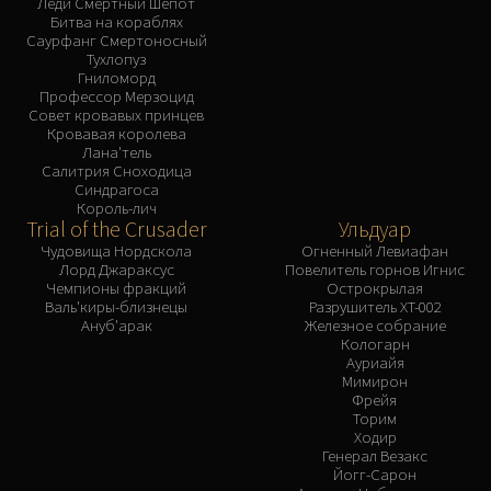
Леди Смертный Шепот
Битва на кораблях
Саурфанг Смертоносный
Тухлопуз
Гниломорд
Профессор Мерзоцид
Совет кровавых принцев
Кровавая королева
Лана'тель
Салитрия Сноходица
Синдрагоса
Король-лич
Trial of the Crusader
Ульдуар
Чудовища Нордскола
Огненный Левиафан
Лорд Джараксус
Повелитель горнов Игнис
Чемпионы фракций
Острокрылая
Валь'киры-близнецы
Разрушитель XT-002
Ануб'арак
Железное собрание
Кологарн
Ауриайя
Мимирон
Фрейя
Торим
Ходир
Генерал Везакс
Йогг-Сарон