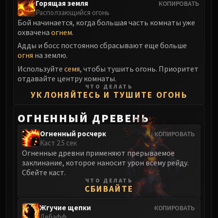
Горящая земля
КОПИРОВАТЬ
Расползающийся огонь
Бой начинается, когда большая часть комнаты уже
охвачена
огнем
.
Адды и босс постоянно сбрасывают еще больше
огня
на землю.
Используйте
семя
, чтобы тушить огонь. Приоритет
отдавайте центру комнаты.
ЧТО ДЕЛАТЬ
УКЛОНЯЙТЕСЬ И ТУШИТЕ ОГОНЬ
ОГНЕННЫЙ ДРЕВЕНЬ
Огненный росчерк
КОПИРОВАТЬ
Каст 2.5 сек
Огненные древни применяют прерываемое
заклинание, которое наносит урон всему рейду.
Сбейте каст.
ЧТО ДЕЛАТЬ
СБИВАЙТЕ
Жгучие щепки
КОПИРОВАТЬ
Дебафф