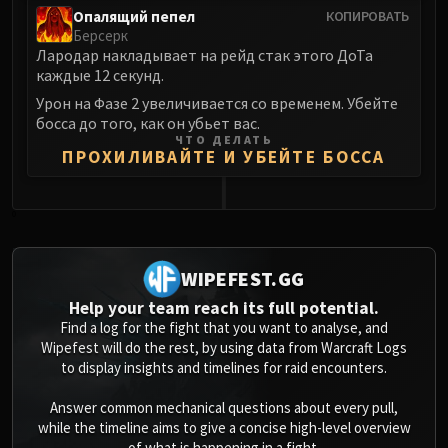
Опалящий пепел
КОПИРОВАТЬ
Берсерк
Лародар накладывает на рейд стак этого ДоТа
каждые 12 секунд.
Урон на Фазе 2 увеличивается со временем. Убейте
босса до того, как он убьет вас.
ЧТО ДЕЛАТЬ
ПРОХИЛИВАЙТЕ И УБЕЙТЕ БОССА
0
WIPEFEST.GG
Help your team reach its full potential.
Find a log for the fight that you want to analyse, and
Wipefest will do the rest, by using data from Warcraft Logs
to display insights and timelines for raid encounters.
Answer common mechanical questions about every pull,
while the timeline aims to give a concise high-level overview
of what is happening in a fight.