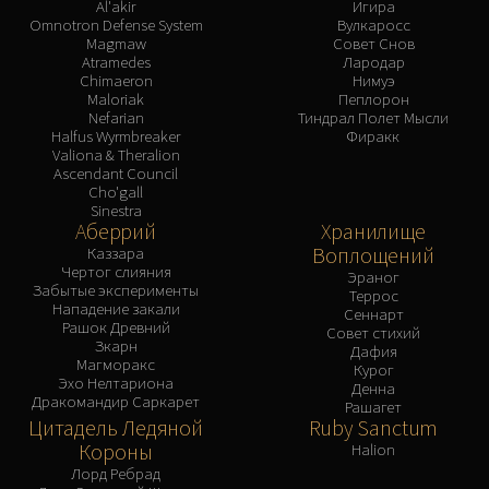
Al'akir
Игира
Omnotron Defense System
Вулкаросс
Magmaw
Совет Снов
Atramedes
Лародар
Chimaeron
Нимуэ
Maloriak
Пеплорон
Nefarian
Тиндрал Полет Мысли
Halfus Wyrmbreaker
Фиракк
Valiona & Theralion
Ascendant Council
Cho'gall
Sinestra
Аберрий
Хранилище
Воплощений
Каззара
Чертог слияния
Эраног
Забытые эксперименты
Террос
Нападение закали
Сеннарт
Рашок Древний
Совет стихий
Зкарн
Дафия
Магморакс
Курог
Эхо Нелтариона
Денна
Дракомандир Саркарет
Рашагет
Цитадель Ледяной
Ruby Sanctum
Короны
Halion
Лорд Ребрад