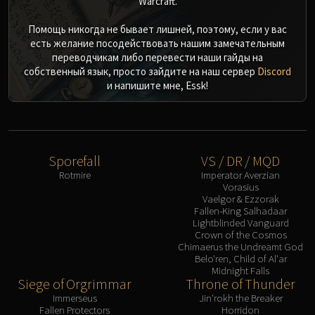
Warcraft.
Помощь никогда не бывает лишней, поэтому, если у вас
есть желание посодействовать нашим замечательным
переводчикам либо перевести наши гайды на
собственный язык, просто зайдите на наш сервер
Discord
и напишите мне, Essk!
Sporefall
VS / DR / MQD
Rotmire
Imperator Averzian
Vorasius
Vaelgor & Ezzorak
Fallen-King Salhadaar
Lightblinded Vanguard
Crown of the Cosmos
Chimaerus the Undreamt God
Belo'ren, Child of Al'ar
Midnight Falls
Siege of Orgrimmar
Throne of Thunder
Immerseus
Jin'rokh the Breaker
Fallen Protectors
Horridon