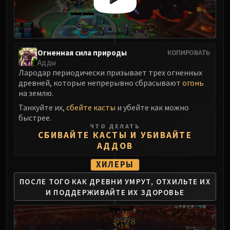
LIBERATION OF UNDERMINE
Vexie and the Geargrinders
Cauldron of Carnage
Rik Reverb
Огненная сила природы
КОПИРОВАТЬ
Stix Bunkjunker
Адды
Sprocketmonger Lockenstock
Лародар периодически призывает трех огненных
древней, которые непрерывно сбрасывают
огонь
One-Armed Bandit
на землю.
Mug'Zee, Heads of Security
Танкуйте их,
сбейте касты
и убейте как можно
Chrome King Gallywix
быстрее.
DRAGON SOUL
ЧТО ДЕЛАТЬ
СБИВАЙТЕ КАСТЫ И УБИВАЙТЕ
Morchok
АДДОВ
Warlord Zon'ozz
Yor'sahj the Unsleeping
ХИЛЕРЫ
Hagara the Stormbinder
ПОСЛЕ ТОГО КАК ДРЕВНИ УМРУТ,
ОТХИЛЬТЕ ИХ
Ultraxion
И ПОДДЕРЖИВАЙТЕ ИХ ЗДОРОВЬЕ
Majordomo Staghelm
Spine of Deathwing