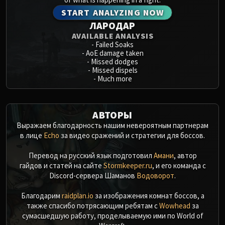
START ANALYZING NOW
ЛАРОДАР
AVAILABLE ANALYSIS
-
Failed Soaks
-
AoE damage taken
-
Missed dodges
-
Missed dispels
-
Much more
АВТОРЫ
Выражаем благодарность нашим невероятным партнерам
в лице
Echo
за видео сражений и стратегии для боссов.
Перевод на русский язык подготовил
Амани
, автор
гайдов и статей на сайте
Stormkeeper.ru
, и его команда с
Discord-сервера Шаманов
Водоворот
.
Благодарим
raidplan.io
за изображения комнат боссов, а
также спасибо потрясающим ребятам с
Wowhead
за
сумасшедшую работу, проделываемую ими по World of