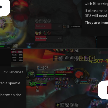
with Blisterin
If Alexstrasza 
DPS will need
They are immu
КОПИРОВАТЬ
ntacle spawns
e between the