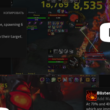
КОПИРОВАТЬ
ge, spawning 6
n their target.
Bliste
Add M
At 70% and 40
which are imm