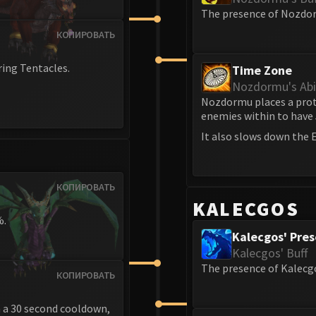
The presence of Nozdor
КОПИРОВАТЬ
ring Tentacles.
Time Zone
Nozdormu's Abil
Nozdormu places a prote
enemies within to have
It also slows down the E
КОПИРОВАТЬ
KALECGOS
%.
Kalecgos' Pre
Kalecgos' Buff
The presence of Kalecg
КОПИРОВАТЬ
h a 30 second cooldown,