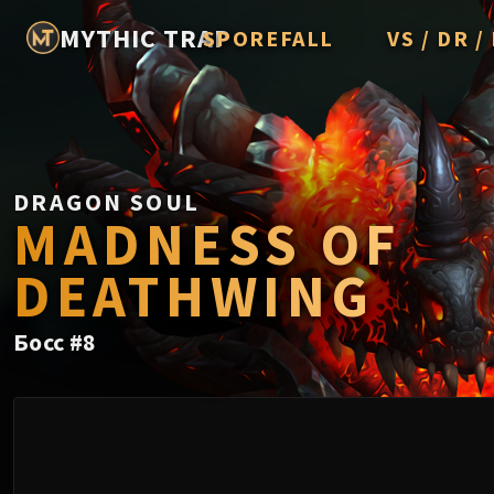
MYTHIC TRAP
SPOREFALL
VS / DR 
Rotmire
Imperator A
Vorasius
Vaelgor & E
DRAGON SOUL
MADNESS OF
Fallen-King 
DEATHWING
Lightblinde
Crown of th
Босс
#
8
Chimaerus t
Belo'ren, Chi
Midnight Fal