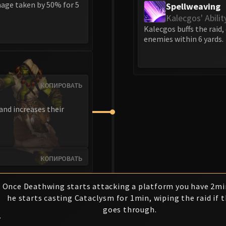
mage taken by 50% for 5
Spellweaving
Kalecgos' Abilit
Kalecgos buffs the raid,
enemies within 6 yards.
КОПИРОВАТЬ
and increases their
КОПИРОВАТЬ
Once Deathwing starts attacking a platform you have 2mi
he starts casting Cataclysm for 1min, wiping the raid if t
goes through.
1