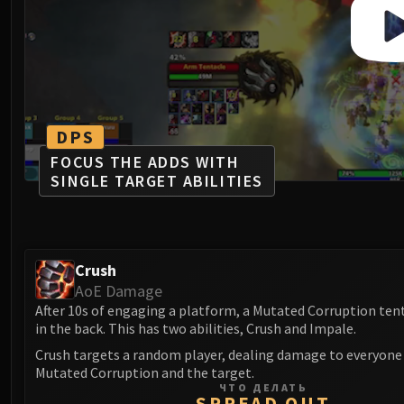
DPS
FOCUS THE ADDS WITH
SINGLE TARGET ABILITIES
Crush
AoE Damage
After 10s of engaging a platform, a Mutated Corruption te
in the back. This has two abilities, Crush and Impale.
Crush targets a random player, dealing damage to everyon
Mutated Corruption and the target.
ЧТО ДЕЛАТЬ
SPREAD OUT