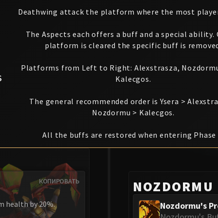
Deathwing attack the platform where the most player
The Aspects each offers a buff and a special ability.
platform is cleared the specific buff is remove
Platforms from Left to Right: Alexstrasza, Nozdormu
S
Kalecgos.
The general recommended order is Ysera > Alexstr
Nozdormu > Kalecgos.
All the buffs are restored when entering Phase 
КОПИРОВАТЬ
NOZDORMU
m health by 20%.
Nozdormu's Pr
Nozdormu's Buf