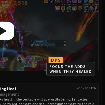
DPS
FOCUS THE ADDS
WHEN THEY HEALED
ring Heat
КОПИРОВАТЬ
anagement
% health, the tentacle will spawn Blistering Tentacles,
une to AoE damage and deal increasing damage to the raid