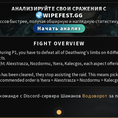
Spoils of Pandaria
АНАЛИЗИРУЙТЕ СВОИ СРАЖЕНИЯ С
Амирдрас
Thok the Bloodthirsty
WIPEFEST.GG
ссов быстрее, получая обширную и наглядную статистику
Аберрий
Siegecrafter Blackfuse
Начать анализ
Paragons of the Klaxxi
Хранили
FIGHT OVERVIEW
Garrosh Hellscream
Цитадель
 During P1, you have to defeat all of Deathwing's limbs on 4 dif
ts.
Ruby San
ght: Alexstrasza, Nozdormu, Ysera, Kalecgos, each aspect offeri
Trial of t
has been cleared, they stop assisting the raid. This means pick
ecommended order is Ysera > Alexstrasza > Nozdormu > Kalecgo
Ульдуар
 команде с Discord-сервера Шаманов
Водоворот
за п