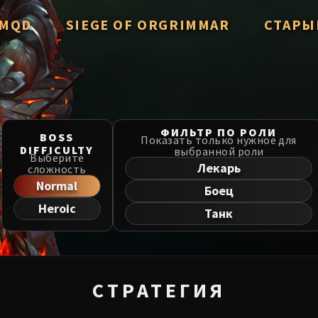
/ MQD
SIEGE OF ORGRIMMAR
СТАРЫ
verzian
Immerseus
Throne of
Fallen Protectors
Manaforg
zzorak
Norushen
ФИЛЬТР ПО РОЛИ
BOSS
MSV / HoF
Показать только нужное для
DIFFICULTY
выбранной роли
Salhadaar
Sha of Pride
Выберите
Лекарь
сложность
Liberatio
d Vanguard
Galakras
Normal
Боец
Dragon So
Heroic
e Cosmos
Iron Juggernaut
Танк
he Undreamt God
Kor'kron Dark Shaman
Nerub-ar 
ld of Al'ar
General Nazgrim
Firelands
СТРАТЕГИЯ
ls
Malkorok
TotFW / B