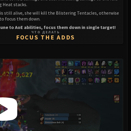
g Heat stacks.
is still alive, she will kill the Blistering Tentacles, otherwise
 to focus them down.
ne to AoE abilities, focus them down in single target!
ЧТО ДЕЛАТЬ
FOCUS THE ADDS