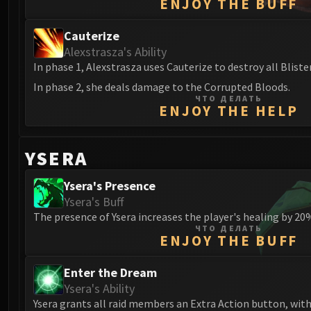
ENJOY THE BUFF
Cauterize
Alexstrasza's Ability
In phase 1, Alexstrasza uses Cauterize to destroy all Bliste
In phase 2, she deals damage to the Corrupted Bloods.
ЧТО ДЕЛАТЬ
ENJOY THE HELP
YSERA
Ysera's Presence
Ysera's Buff
The presence of Ysera increases the player's healing by 20
ЧТО ДЕЛАТЬ
ENJOY THE BUFF
Enter the Dream
Ysera's Ability
Ysera grants all raid members an Extra Action button, wit