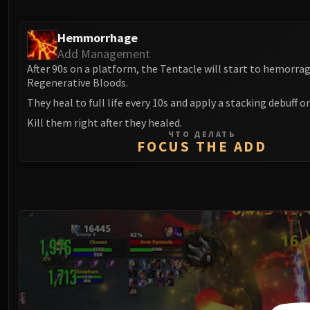
Hemmorrhage
Add Management
After 90s on a platform, the Tentacle will start to hemorra
Regenerative Bloods.
They heal to full life every 10s and apply a stacking debuff o
Kill them right after they healed.
ЧТО ДЕЛАТЬ
FOCUS THE ADD