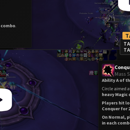
e combo
.
T
TA
TA
Conqu
Mass 
Ability A of 
Circle aimed 
heavy Magic 
Players hit l
Conquer for 
On Normal, p
in each comb