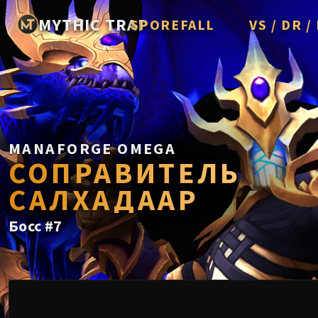
MYTHIC TRAP
SPOREFALL
VS / DR 
Rotmire
Imperator A
Vorasius
Vaelgor & E
MANAFORGE OMEGA
Fallen-King 
СОПРАВИТЕЛЬ
Lightblinde
САЛХАДААР
Crown of th
Босс
#
7
Chimaerus t
Belo'ren, Chi
Midnight Fal