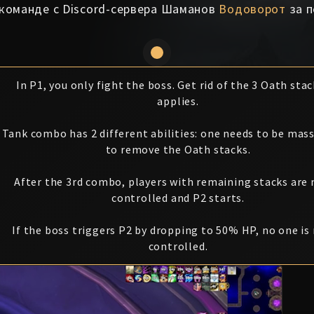
 команде с Discord-сервера Шаманов
Водоворот
за п
In P1, you only fight the boss. Get rid of the 3 Oath sta
applies.
Tank combo has 2 different abilities: one needs to be mas
to remove the Oath stacks.
After the 3rd combo, players with remaining stacks are
controlled and P2 starts.
If the boss triggers P2 by dropping to 50% HP, no one is
controlled.