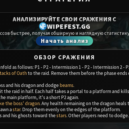
Spoils of Pandaria
Амирдрас
Thok the Bloodthirsty
АНАЛИЗИРУЙТЕ СВОИ СРАЖЕНИЯ С
Аберрий
WIPEFEST.GG
Siegecrafter Blackfuse
ссов быстрее, получая обширную и наглядную статистику
Paragons of the Klaxxi
Хранили
Начать анализ
Garrosh Hellscream
Цитадель
ОБЗОР СРАЖЕНИЯ
Ruby San
fold as follows: P1 - P2 - Intermission 1 - P2 - Intermission 2 - P
stacks of Oath
to the raid. Remove them before the phase ends 
Trial of t
 boss and his dragon and dodge
beams
.
t the raid in half. Each half takes a portal to a platform and kills
Ульдуар
he main platform, it's a short P2 again.
ke the boss' dragon
. Any health remaining on the dragon heals t
awn a
star
. Drop them evenly on the edges of the platform.
s and his ghosts toward the
stars
. Other players need to dodge.