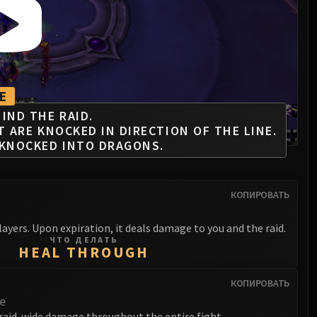
E
IND THE RAID.
T ARE KNOCKED IN DIRECTION OF THE LINE.
 KNOCKED INTO DRAGONS.
КОПИРОВАТЬ
layers. Upon expiration, it deals damage to you and the raid.
ЧТО ДЕЛАТЬ
HEAL THROUGH
КОПИРОВАТЬ
e
raid-wide damage throughout the entire fight.