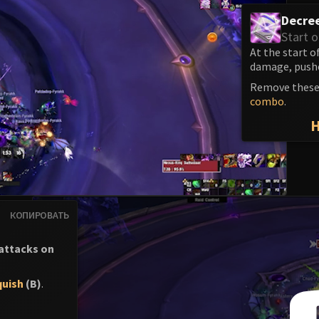
Decre
Start o
At the start o
damage, pushes
Remove these
combo
.
КОПИРОВАТЬ
 attacks on
quish
(B)
.