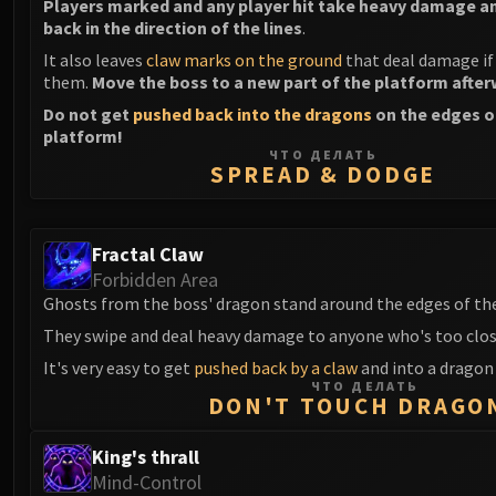
Players marked and any player hit take heavy damage a
back in the direction of the lines
.
It also leaves
claw marks on the ground
that deal damage if 
them.
Move the boss to a new part of the platform afte
Do not get
pushed back into the dragons
on the edges o
platform!
ЧТО ДЕЛАТЬ
SPREAD & DODGE
Fractal Claw
Forbidden Area
Ghosts from the boss' dragon stand around the edges of th
They swipe and deal heavy damage to anyone who's too clos
It's very easy to get
pushed back by a claw
and into a dragon 
ЧТО ДЕЛАТЬ
DON'T TOUCH DRAGO
King's thrall
Mind-Control