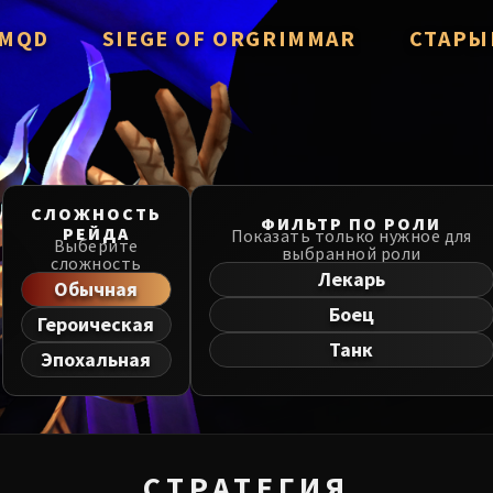
/ MQD
SIEGE OF ORGRIMMAR
СТАРЫ
verzian
Immerseus
Throne of
Fallen Protectors
Manaforg
zzorak
Norushen
СЛОЖНОСТЬ
MSV / HoF
ФИЛЬТР ПО РОЛИ
РЕЙДА
Показать только нужное для
Salhadaar
Sha of Pride
Выберите
выбранной роли
сложность
Liberatio
Лекарь
d Vanguard
Galakras
Обычная
Боец
Dragon So
Героическая
e Cosmos
Iron Juggernaut
Танк
Эпохальная
he Undreamt God
Kor'kron Dark Shaman
Nerub-ar 
ld of Al'ar
General Nazgrim
Firelands
ls
Malkorok
TotFW / B
СТРАТЕГИЯ