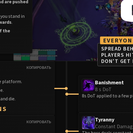
nd are pushed
you stand in
rwards
.
f the
EVERYON
SPREAD BEH
PLAYERS HI
DON'T GET
КОПИРОВАТЬ
e platform.
Banishment
8 s DoT
e.
8s DoT applied to a few p
and die.
NS
Tyranny
КОПИРОВАТЬ
Constant Damag
The boss deals constant 