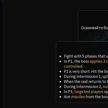
Осваивайте бо
Fight with 5 phases that un
In P1, the boss
applies 3 
controlled
.
P2 is very short. Hit the
During intermission 1, spli
When the raid returns to t
During Intermission 2,
nu
In P3,
targeted players
sp
Aim
missiles
from the bos