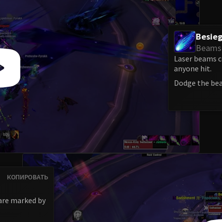
Besie
Beams
Laser beams c
anyone hit.
Dodge the be
КОПИРОВАТЬ
 are marked by