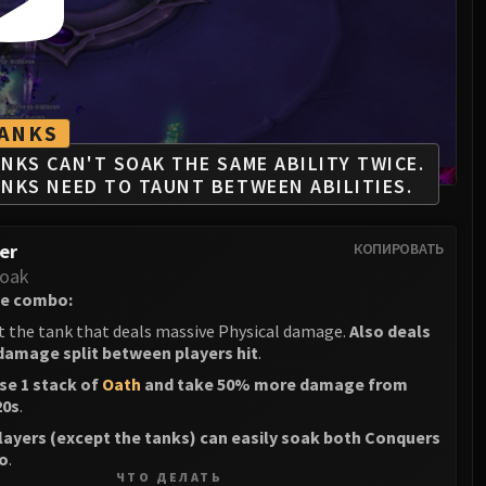
ANKS
NKS CAN'T SOAK THE SAME ABILITY TWICE.
NKS NEED TO TAUNT BETWEEN ABILITIES.
er
КОПИРОВАТЬ
Soak
the combo:
at the tank that deals massive Physical damage.
Also deals
damage split between players hit
.
ose 1 stack of
Oath
and take 50% more damage from
20s
.
layers (except the tanks) can easily soak both Conquers
o
.
ЧТО ДЕЛАТЬ