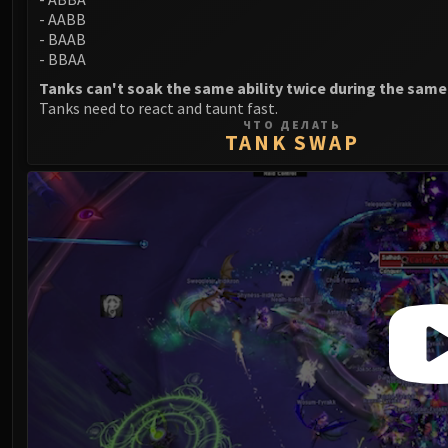
- AABB
- BAAB
- BBAA
Tanks can't soak the same ability twice during the sam
Tanks need to react and taunt fast.
ЧТО ДЕЛАТЬ
TANK SWAP