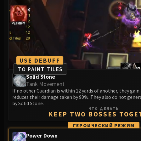
USE DEBUFF
TO PAINT TILES
Solid Stone
Tank Movement
If no other Guardian is within 12 yards of another, they gain
reduces their damage taken by 90%. They also do not genera
by Solid Stone.
ЧТО ДЕЛАТЬ
KEEP TWO BOSSES TOGE
ГЕРОИЧЕСКИЙ РЕЖИМ
Power Down