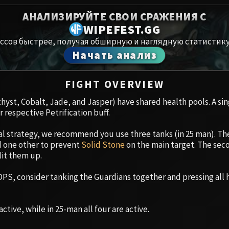
Spoils of Pandaria
АНАЛИЗИРУЙТЕ СВОИ СРАЖЕНИЯ С
Амирдрас
Thok the Bloodthirsty
WIPEFEST.GG
ссов быстрее, получая обширную и наглядную статистику
Аберрий
Siegecrafter Blackfuse
Начать анализ
Paragons of the Klaxxi
Хранили
FIGHT OVERVIEW
Garrosh Hellscream
Цитадель
yst, Cobalt, Jade, and Jasper) have shared health pools. A si
respective Petrification buff.
Ruby San
al strategy, we recommend you use three tanks (in 25 man). The 
Trial of t
one other to prevent
Solid Stone
on the main target. The seco
lit them up.
Ульдуар
 DPS, consider tanking the Guardians together and pressing all h
active, while in 25-man all four are active.