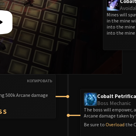
Cobalt
Avoida
Mines will spa
in the mine wi
into the mine 
into the mine t
КОПИРОВАТЬ
ling 500k Arcane damage
Cobalt Petrific
Boss Mechanic
The boss will empower, 
SS
Arcane damage taken by 
Be sure to
Overload
the C