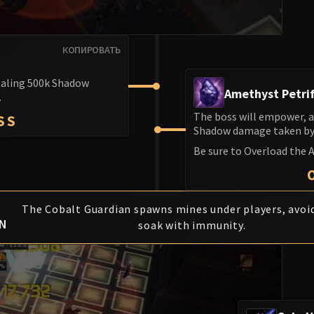
КОПИРОВАТЬ
dealing 500k Shadow
Amethyst Petrif
.
The boss will empower, a
SS
Shadow damage taken by 
Be sure to Overload the 
T
The Cobalt Guardian spawns mines under players, avoi
AN
soak with immunity.