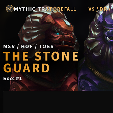
MYTHIC TRAP
SPOREFALL
VS / DR 
Rotmire
Imperator A
Vorasius
Vaelgor & E
MSV / HOF / TOES
THE STONE
Fallen-King 
GUARD
Lightblinde
Crown of th
Босс
#
1
Chimaerus t
Belo'ren, Chi
Midnight Fal