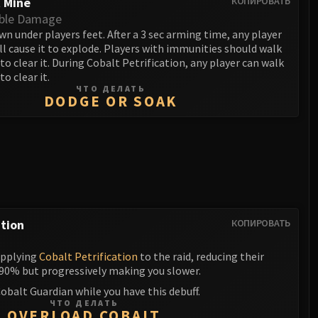
 Mine
КОПИРОВАТЬ
ble Damage
wn under players feet. After a 3 sec arming time, any player
ll cause it to explode. Players with immunities should walk
to clear it. During Cobalt Petrification, any player can walk
o clear it.
ЧТО ДЕЛАТЬ
DODGE OR SOAK
ation
КОПИРОВАТЬ
applying
Cobalt Petrification
to the raid, reducing their
90% but progressively making you slower.
obalt Guardian while you have this debuff.
ЧТО ДЕЛАТЬ
OVERLOAD COBALT