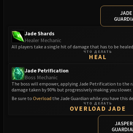
JADE
GUARDI
Jade Shards
Healer Mechanic
All players take a single hit of damage that has to be healed
ЧТО ДЕЛАТЬ
HEAL
Jade Petrification
Boss Mechanic
The boss will empower, applying Jade Petrification to the r
damage taken by 90% but progressively making you slower.
Be sure to
Overload
the Jade Guardian while you have this de
ЧТО ДЕЛАТЬ
OVERLOAD JADE
JASPER
GUARDI