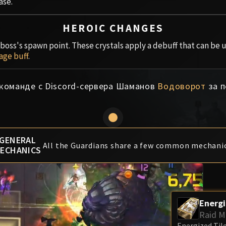
ase.
HEROIC CHANGES
boss's spawn point. These crystals apply a debuff that can be use
ge buff
.
 команде с Discord-сервера Шаманов
Водоворот
за п
GENERAL
All the Guardians share a few common mechanic
ECHANICS
Energi
Raid 
Energized Tile