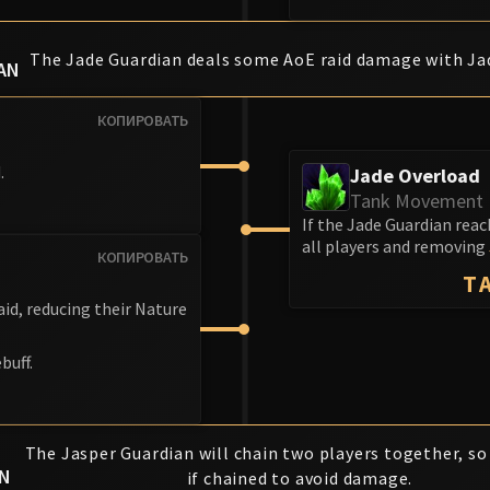
The Jade Guardian deals some AoE raid damage with Ja
AN
КОПИРОВАТЬ
.
Jade Overload
Tank Movement
If the Jade Guardian rea
all players and removing
КОПИРОВАТЬ
T
aid, reducing their Nature
buff.
The Jasper Guardian will chain two players together, so
AN
if chained to avoid damage.