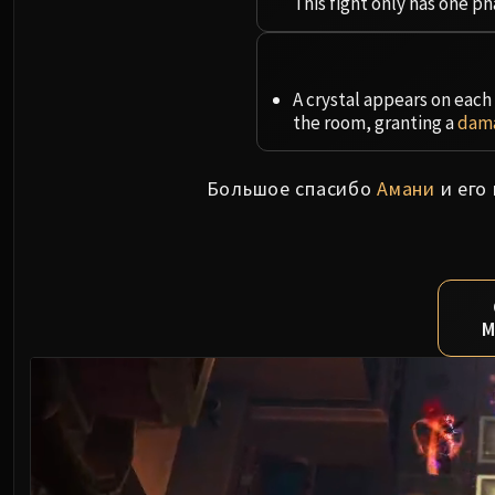
This fight only has one ph
A crystal appears on each 
the room, granting a
dama
Большое спасибо
Амани
и его
M