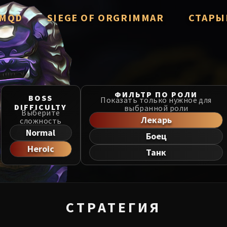
/ MQD
SIEGE OF ORGRIMMAR
СТАРЫ
verzian
Immerseus
Throne of
Fallen Protectors
Manaforg
zzorak
Norushen
ФИЛЬТР ПО РОЛИ
BOSS
MSV / HoF
Показать только нужное для
DIFFICULTY
выбранной роли
Salhadaar
Sha of Pride
Выберите
Лекарь
сложность
Liberatio
d Vanguard
Galakras
Normal
Боец
Dragon So
Heroic
e Cosmos
Iron Juggernaut
Танк
he Undreamt God
Kor'kron Dark Shaman
Nerub-ar 
ld of Al'ar
General Nazgrim
Firelands
СТРАТЕГИЯ
ls
Malkorok
TotFW / B