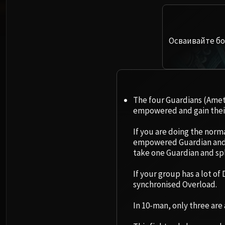
Осваивайте бо
The four Guardians (Ameth
empowered and gain their 
If you are doing the norm
empowered Guardian and 
take one Guardian and sp
If your group has a lot of
synchronised Overload.
In 10-man, only three are 