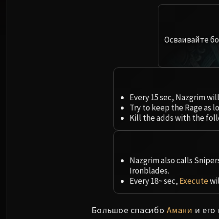
Осваивайте бо
Every 15 sec, Nazgrim wil
Try to keep the Rage as 
Kill the adds with the fo
Nazgrim also calls Snipers
Ironblades.
Every 18~ sec,
Execute
wil
Большое спасибо
Амани
и его