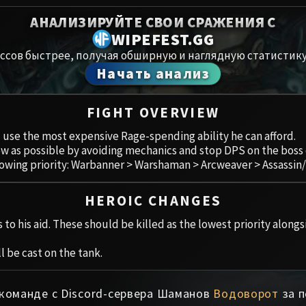
Spoils of Pandaria
АНАЛИЗИРУЙТЕ СВОИ СРАЖЕНИЯ С
Амирдрас
Thok the Bloodthirsty
WIPEFEST.GG
ссов быстрее, получая обширную и наглядную статистику
Аберрий
Siegecrafter Blackfuse
Начать анализ
Paragons of the Klaxxi
Хранили
FIGHT OVERVIEW
Garrosh Hellscream
Цитадель
l use the most expensive Rage-spending ability he can afford.
low as possible by avoiding mechanics and stop DPS on the boss
Ruby San
llowing priority: Warbanner > Warshaman > Arcweaver > Assassin
Trial of t
HEROIC CHANGES
Ульдуар
 to his aid. These should be killed as the lowest priority along
l be cast on the tank.
 команде с Discord-сервера Шаманов
Водоворот
за п