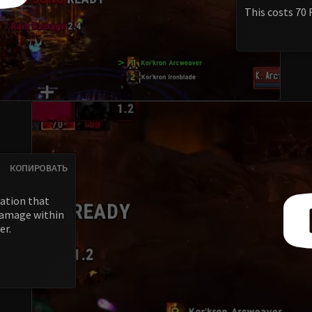
This costs 70 
КОПИРОВАТЬ
ation that
 damage within
er.