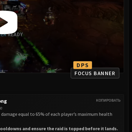
DPS
FOCUS BANNER
ong
КОПИРОВАТЬ
e
l damage equal to 65% of each player’s maximum health
ooldowns and ensure the raid is topped before it lands.