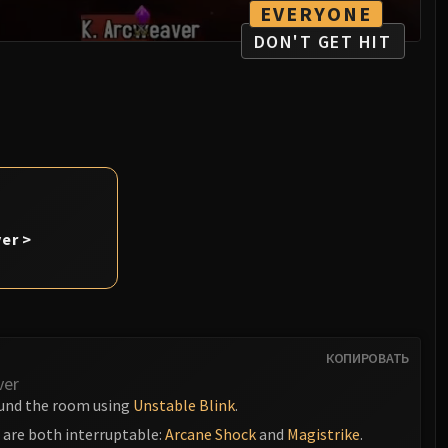
EVERYONE
DON'T GET HIT
.
er >
КОПИРОВАТЬ
ver
ound the room using
Unstable Blink
.
 are both interruptable:
Arcane Shock
and
Magistrike
.