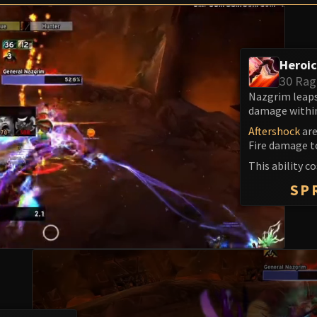
Heroi
30 Rag
Nazgrim leaps 
damage within
Aftershock
are
Fire damage to
This ability c
SP