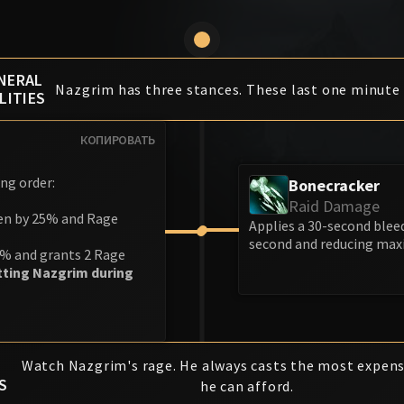
NERAL
Nazgrim has three stances. These last one minute 
LITIES
КОПИРОВАТЬ
ing order:
Bonecracker
Raid Damage
en by 25% and Rage
Applies a 30-second blee
second and reducing max
% and grants 2 Rage
itting Nazgrim during
Watch Nazgrim's rage. He always casts the most expensi
S
he can afford.