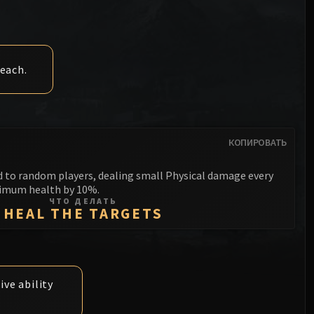
Ануб'арак
Разрушитель XT-002
Совет кровавых принцев
Sinestra
Железное собрание
Кровавая королева Лана'тель
Кологарн
each.
Салитрия Сноходица
Ауриайя
Синдрагоса
Мимирон
Король-лич
КОПИРОВАТЬ
Фрейя
Торим
d to random players, dealing small Physical damage every
imum health by 10%.
ЧТО ДЕЛАТЬ
Ходир
HEAL THE TARGETS
Генерал Везакс
Йогг-Сарон
ve ability
Алгалон Наблюдатель