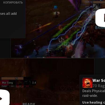
КОПИРОВАТЬ
es all add
War S
70 Rag
Deals Physica
raid-wide.
Use healing c