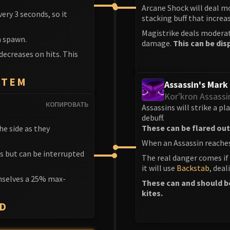
Arcane Shock will deal m
very 3 seconds, so it
stacking buff that incre
Magistrike deals moderat
 spawn.
damage.
This can be dis
 decreases on hits. This
OTEM
Assassin's Mark
Kor'kron Assassi
КОПИРОВАТЬ
Assassins will strike a pl
debuff.
These can be flared out 
he side as they
When an Assassin reaches
ds but can be interrupted
The real danger comes if
it will use
Backstab
, dea
selves a 25% max-
These can and should be
kites.
ID