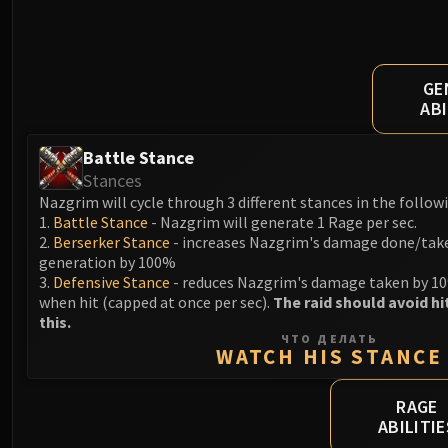
GE
ABI
Battle Stance
Stances
Nazgrim will cycle through 3 different stances in the follow
1.
Battle Stance
- Nazgrim will generate 1 Rage per sec.
2.
Berserker Stance
- increases Nazgrim's damage done/tak
generation by 100%
3.
Defensive Stance
- reduces Nazgrim's damage taken by 10
when hit (capped at once per sec).
The raid should avoid h
this.
ЧТО ДЕЛАТЬ
WATCH HIS STANCE
RAGE
ABILITIE