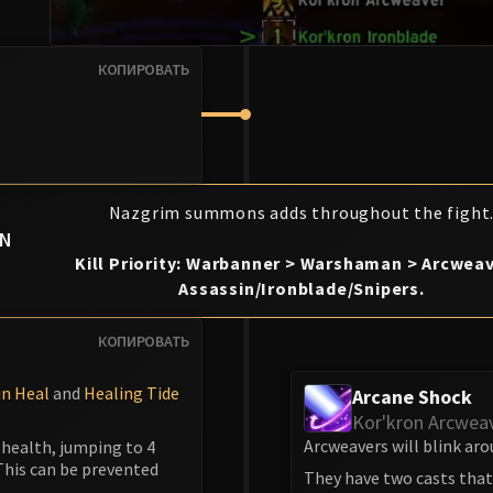
КОПИРОВАТЬ
Nazgrim summons adds throughout the fight
ON
S
Kill Priority: Warbanner > Warshaman > Arcweav
Assassin/Ironblade/Snipers.
КОПИРОВАТЬ
n Heal
and
Healing Tide
Arcane Shock
Kor'kron Arcwea
Arcweavers will blink ar
 health, jumping to 4
This can be prevented
They have two casts that