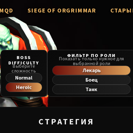
/ MQD
SIEGE OF ORGRIMMAR
СТАРЫ
verzian
Immerseus
Throne of
Fallen Protectors
Manaforg
zzorak
Norushen
ФИЛЬТР ПО РОЛИ
BOSS
MSV / HoF
Показать только нужное для
DIFFICULTY
выбранной роли
Salhadaar
Sha of Pride
Выберите
Лекарь
сложность
Liberatio
d Vanguard
Galakras
Normal
Боец
Dragon So
Heroic
e Cosmos
Iron Juggernaut
Танк
he Undreamt God
Kor'kron Dark Shaman
Nerub-ar 
ld of Al'ar
General Nazgrim
Firelands
СТРАТЕГИЯ
ls
Malkorok
TotFW / B