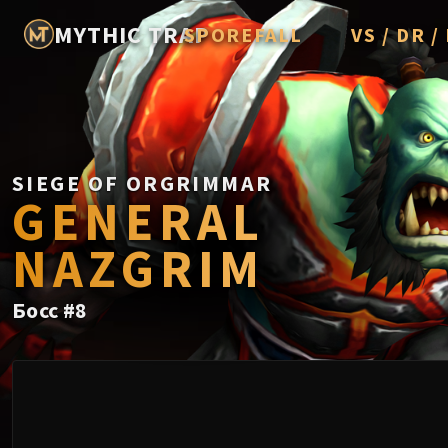
MYTHIC TRAP
SPOREFALL
VS / DR 
Rotmire
Imperator A
Vorasius
Vaelgor & E
SIEGE OF ORGRIMMAR
GENERAL
Fallen-King 
NAZGRIM
Lightblinde
Crown of th
Босс
#
8
Chimaerus t
Belo'ren, Chi
Midnight Fal