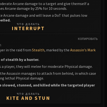
oderate Arcane damage to a target and give themself a
ases Arcane damage by 25% for 10 seconds.
e Arcane damage and will leave a DoT that pulses low
pelled.
ЧТО ДЕЛАТЬ
INTERRUPT
КОПИРОВАТЬ
n
ayer in the raid from
Stealth
, marked by the
Assassin's Mark
of stealth by a hunter.
 a player, they will melee for moderate Physical damage.
 the Assassin manages to attack from behind, in which case
ling lethal Physical damage.
 slowed, stunned, and killed while the targeted player
ЧТО ДЕЛАТЬ
KITE AND STUN