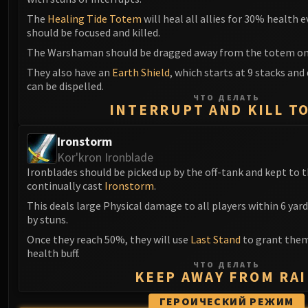
The
Healing Tide Totem
will heal all allies for 30% health e
should be focused and killed.
The Warshaman should be dragged away from the totem on
They also have an
Earth Shield
, which starts at 9 stacks and
can be dispelled.
ЧТО ДЕЛАТЬ
INTERRUPT AND KILL T
Ironstorm
Kor'kron Ironblade
Ironblades should be picked up by the off-tank and kept to t
continually cast
Ironstorm
.
This deals large Physical damage to all players within 6 yar
by stuns.
Once they reach 50%, they will use
Last Stand
to grant them
health buff.
ЧТО ДЕЛАТЬ
KEEP AWAY FROM RA
ГЕРОИЧЕСКИЙ РЕЖИМ