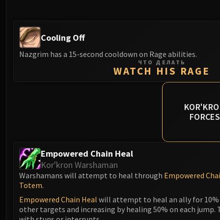
Cooling Off
Nazgrim has a 15-second cooldown on Rage abilities.
ЧТО ДЕЛАТЬ
WATCH HIS RAGE
KOR'KR
FORCE
Empowered Chain Heal
Kor'kron Warshaman
Warshamans will attempt to heal through
Empowered Chai
Totem
.
Empowered Chain Heal
will attempt to heal an ally for 10%
other targets and increasing by healing 50% on each jump. 
with stuns or interrupts.