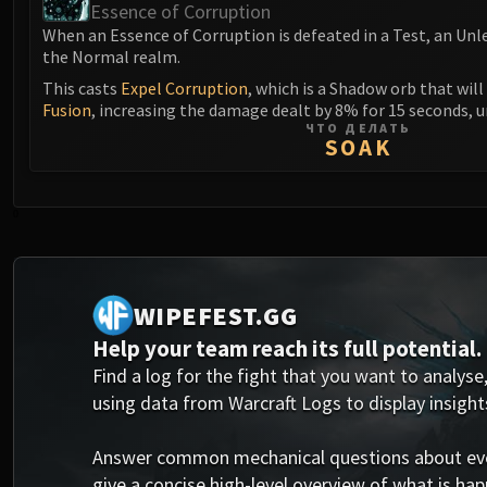
Essence of Corruption
When an Essence of Corruption is defeated in a Test, an Unl
the Normal realm.
This casts
Expel Corruption
, which is a Shadow orb that wil
Fusion
, increasing the damage dealt by 8% for 15 seconds, u
ЧТО ДЕЛАТЬ
SOAK
0
WIPEFEST.GG
Help your team reach its full potential.
Find a log for the fight that you want to analyse,
using data from Warcraft Logs to display insight
Answer common mechanical questions about every
give a concise high-level overview of what is happ