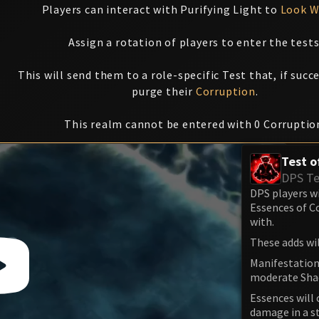
Players can interact with Purifying Light to
Look W
Assign a rotation of players to enter the tests
This will send them to a role-specific Test that, if succe
purge their
Corruption
.
This realm cannot be entered with 0 Corruptio
Test o
DPS Te
DPS players wi
Essences of C
with.
These adds wil
Manifestation
moderate Sha
Essences will
damage in a st