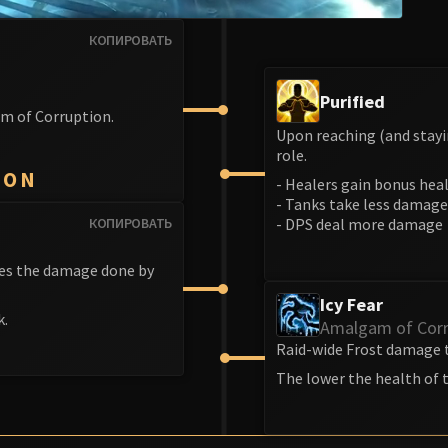
КОПИРОВАТЬ
Purified
m of Corruption.
Upon reaching (and stayin
role.
ION
- Healers gain bonus hea
- Tanks take less damage
КОПИРОВАТЬ
- DPS deal more damage
ses the damage done by
Icy Fear
k.
Amalgam of Corr
Raid-wide Frost damage th
The lower the health of 