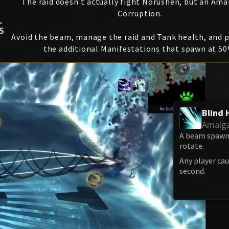
The raid doesn't actually fight Norushen, but an Am
Corruption.
L
S
Avoid the beam, manage the raid and Tank health, and p
the additional Manifestations that spawn at 50
Blind 
Amalga
A beam spawns
rotate.
Any player ca
second.