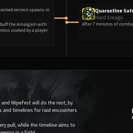
eashed version spawns in
Quarantine Saf
Hard Enrage
After 7 minutes of combat
l buff the Amalgam with
nless soaked by a player.
 and Wipefest will do the rest, by
s and timelines for raid encounters.
 pull, while the timeline aims to
ening in a fight.