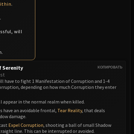
ithin
.
.
ssful, will
n.
f Serenity
КОПИРОВАТЬ
st
ll have to fight 1 Manifestation of Corruption and 1-4
orruption, depending on how much Corruption they enter
l appear in the normal realm when killed.
s have an avoidable frontal,
Tear Reality
, that deals
dow damage.
 cast
Expel Corruption
, shooting a ball of small Shadow
raight line. This can be interrupted or avoided.