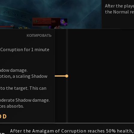
After the pla
the Normal re
КОПИРОВАТЬ
 Corruption for 1 minute
Shadow damage.
uption, a scaling Shadow
to the target. This can
moderate Shadow damage.
ces absorbs.
DD
After the Amalgam of Corruption reaches 50% health, 