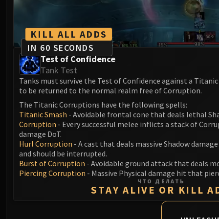
KILL ALL ADDS
IN 60 SECONDS
Test of Confidence
Tank Test
Tanks must survive the Test of Confidence against a Titanic
to be returned to the normal realm free of Corruption.
The Titanic Corruptions have the following spells:
Titanic Smash
- Avoidable frontal cone that deals lethal 
Corruption
- Every successful melee inflicts a stack of Corr
damage DoT.
Hurl Corruption
- A cast that deals massive Shadow damage 
and should be interrupted.
Burst of Corruption
- Avoidable ground attack that deals 
Piercing Corruption
- Massive Physical damage hit that pier
ЧТО ДЕЛАТЬ
STAY ALIVE OR KILL A