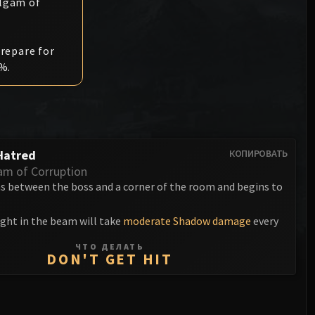
Ануб'арак
algam of
Разрушитель XT-002
Совет кровавых принцев
Sinestra
Железное собрание
Кровавая королева Лана'тель
repare for
Кологарн
%.
Салитрия Сноходица
Ауриайя
Синдрагоса
Мимирон
Король-лич
Фрейя
Hatred
КОПИРОВАТЬ
m of Corruption
Торим
 between the boss and a corner of the room and begins to
Ходир
ught in the beam will take
moderate Shadow damage
every
Генерал Везакс
ЧТО ДЕЛАТЬ
DON'T GET HIT
Йогг-Сарон
Алгалон Наблюдатель