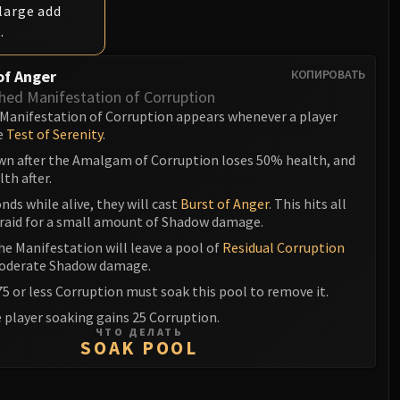
large add
.
of Anger
КОПИРОВАТЬ
hed Manifestation of Corruption
Manifestation of Corruption appears whenever a player
e
Test of Serenity
.
wn after the Amalgam of Corruption loses 50% health, and
th after.
nds while alive, they will cast
Burst of Anger
. This hits all
e raid for a small amount of Shadow damage.
e Manifestation will leave a pool of
Residual Corruption
moderate Shadow damage.
75 or less Corruption must soak this pool to remove it.
 player soaking gains 25 Corruption.
ЧТО ДЕЛАТЬ
SOAK POOL