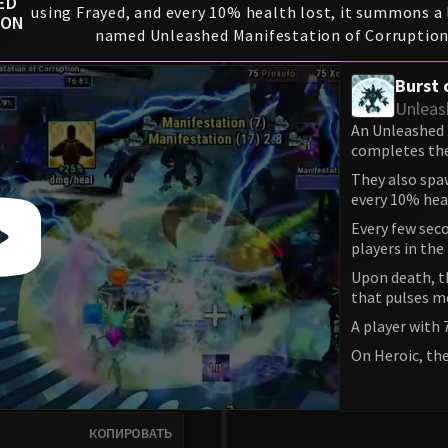
ED
using Frayed, and every 10% health lost, it summons a 
ION
named Unleashed Manifestation of Corruption
Burst 
Unleas
An Unleashed 
completes th
They also spa
every 10% heal
Every few seco
players in th
Upon death, th
that pulses 
A player with 
On Heroic, the
КОПИРОВАТЬ