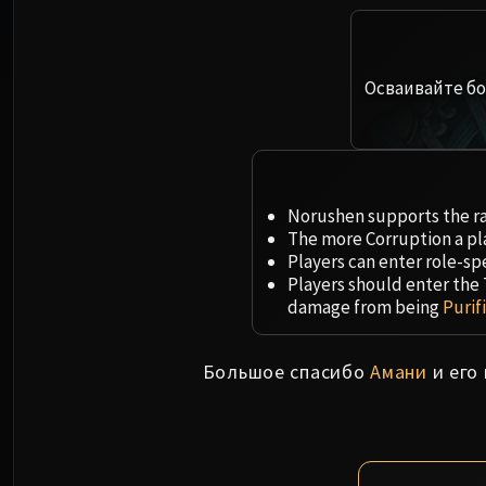
Осваивайте бо
Norushen supports the ra
The more Corruption a pla
Players can enter role-sp
Players should enter the 
damage from being
Purif
Большое спасибо
Амани
и его