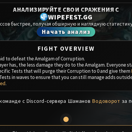
Spoils of Pandaria
АНАЛИЗИРУЙТЕ СВОИ СРАЖЕНИЯ С
Амирдрас
Thok the Bloodthirsty
WIPEFEST.GG
ссов быстрее, получая обширную и наглядную статистику
Аберрий
Siegecrafter Blackfuse
Начать анализ
Paragons of the Klaxxi
Хранили
FIGHT OVERVIEW
Garrosh Hellscream
Цитадель
id to defeat the Amalgam of Corruption.
yer has, the less damage they do to the Amalgam. Everyone sta
Ruby San
ecific Tests that will purge their Corruption to 0 and give them
Tests in waves to ensure that you can still manage adds outsid
Trial of t
ied
.
Ульдуар
 команде с Discord-сервера Шаманов
Водоворот
за п