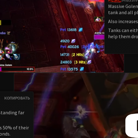
Massive Golem
tank and all p
Also increase
Tanks can eith
help them dro
КОПИРОВАТЬ
 standing far
es 50% of their
onds.