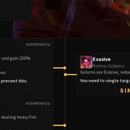
КОПИРОВАТЬ
r and gain 250%
Evasive
Anima Golems
Golems are Evasive, red
ws.
You need to single tar
prevent this.
SI
T
КОПИРОВАТЬ
 dealing heavy Fire