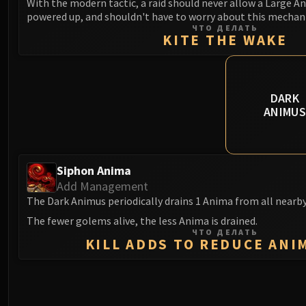
With the modern tactic, a raid should never allow a Large 
powered up, and shouldn't have to worry about this mechani
ЧТО ДЕЛАТЬ
KITE THE WAKE
DARK
ANIMU
Siphon Anima
Add Management
The Dark Animus periodically drains 1 Anima from all nearb
The fewer golems alive, the less Anima is drained.
ЧТО ДЕЛАТЬ
KILL ADDS TO REDUCE ANI