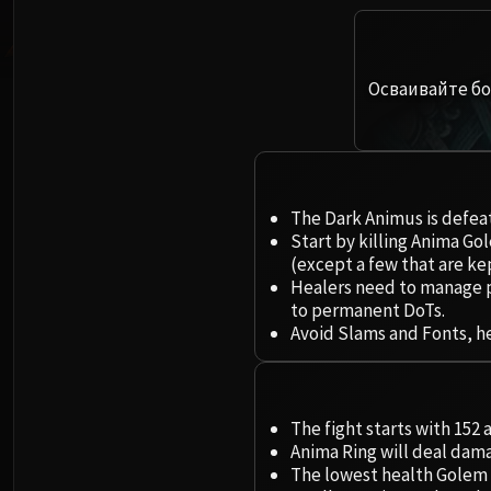
Осваивайте бо
The Dark Animus is defeat
Start by killing Anima Go
(except a few that are k
Healers need to manage p
to permanent DoTs.
Avoid Slams and Fonts, he
The fight starts with 152 
Anima Ring will deal dam
The lowest health Golem 