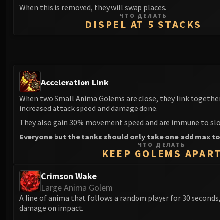
When this is removed, they will swap places.
ЧТО ДЕЛАТЬ
DISPEL AT 5 STACKS
Acceleration Link
When two Small Anima Golems are close, they link togethe
increased attack speed and damage done.
They also gain 30% movement speed and are immune to slo
Everyone but the tanks should only take one add max to 
ЧТО ДЕЛАТЬ
KEEP GOLEMS APAR
Crimson Wake
Large Anima Golem
A line of anima that follows a random player for 30 seconds,
damage on impact.