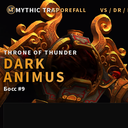
MYTHIC TRAP
SPOREFALL
VS / DR 
Rotmire
Imperator A
Vorasius
Vaelgor & E
THRONE OF THUNDER
DARK
Fallen-King 
ANIMUS
Lightblinde
Crown of th
Босс
#
9
Chimaerus t
Belo'ren, Chi
Midnight Fal