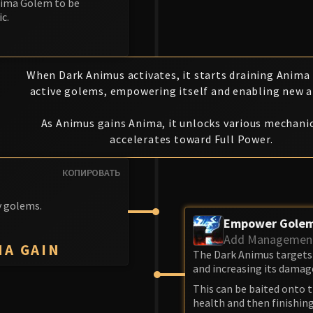
Anima Golem to be
c.
When Dark Animus activates, it starts draining Anima
active golems, empowering itself and enabling new ab
S
As Animus gains Anima, it unlocks various mechani
accelerates toward Full Power.
КОПИРОВАТЬ
y golems.
Empower Gole
Add Managemen
MA GAIN
The Dark Animus targets 
and increasing its damage
This can be baited onto 
health and then finishing