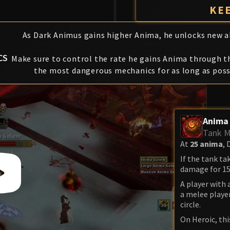
KE
As Dark Animus gains higher Anima, he unlocks new ab
CS
Make sure to control the rate he gains Anima through t
the most dangerous mechanics for as long as poss
Anima
Tank M
At
25 anima
,
If the tank ta
damage for 15
A player with 
a melee player
circle.
On Heroic, thi