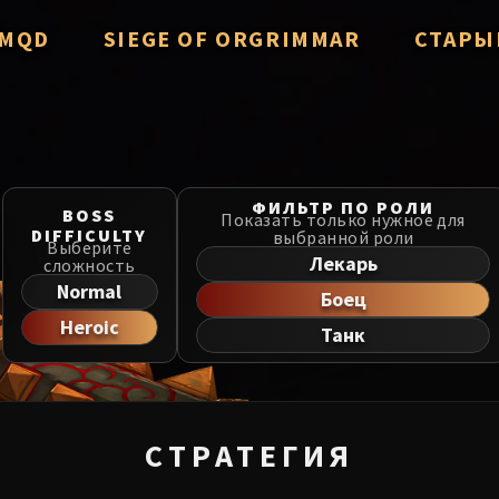
/ MQD
SIEGE OF ORGRIMMAR
СТАРЫ
verzian
Immerseus
Throne of
Fallen Protectors
Manaforg
zzorak
Norushen
ФИЛЬТР ПО РОЛИ
BOSS
MSV / HoF
Показать только нужное для
DIFFICULTY
выбранной роли
Salhadaar
Sha of Pride
Выберите
Лекарь
сложность
Liberatio
d Vanguard
Galakras
Normal
Боец
Dragon So
Heroic
e Cosmos
Iron Juggernaut
Танк
he Undreamt God
Kor'kron Dark Shaman
Nerub-ar 
ld of Al'ar
General Nazgrim
Firelands
СТРАТЕГИЯ
ls
Malkorok
TotFW / B