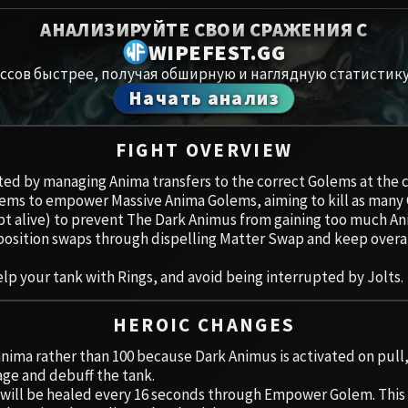
Spoils of Pandaria
АНАЛИЗИРУЙТЕ СВОИ СРАЖЕНИЯ С
Амирдрас
Thok the Bloodthirsty
WIPEFEST.GG
ссов быстрее, получая обширную и наглядную статистику
Аберрий
Siegecrafter Blackfuse
Начать анализ
Paragons of the Klaxxi
Хранили
FIGHT OVERVIEW
Garrosh Hellscream
Цитадель
ed by managing Anima transfers to the correct Golems at the c
lems to empower Massive Anima Golems, aiming to kill as many 
Ruby San
ept alive) to prevent The Dark Animus from gaining too much A
osition swaps through dispelling Matter Swap and keep overall
Trial of t
lp your tank with Rings, and avoid being interrupted by Jolts.
Ульдуар
HEROIC CHANGES
anima rather than 100 because Dark Animus is activated on pull,
age and debuff the tank.
will be healed every 16 seconds through Empower Golem. This 