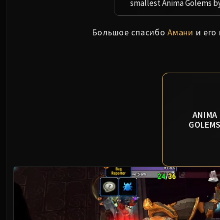
smallest Anima Golems by
Большое спасибо
Амани
и его
ANIMA
GOLEM