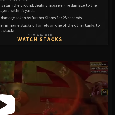
s slam the ground, dealing massive Fire damage to the
layers within 9 yards.
s damage taken by further Slams for 25 seconds.
er immune stacks off or rely on one of the other tanks to
p stacks.
ЧТО ДЕЛАТЬ
WATCH STACKS