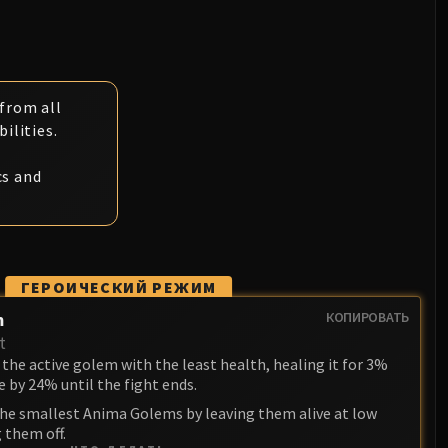
 from all
ilities.
cs and
ГЕРОИЧЕСКИЙ РЕЖИМ
m
КОПИРОВАТЬ
t
the active golem with the least health, healing it for 3%
 by 24% until the fight ends.
the smallest Anima Golems by leaving them alive at low
 them off.