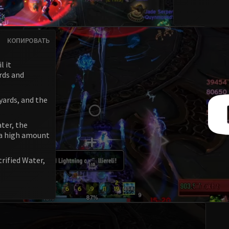
КОПИРОВАТЬ
l it
rds and
yards, and the
ter, the
 a high amount
rified Water,