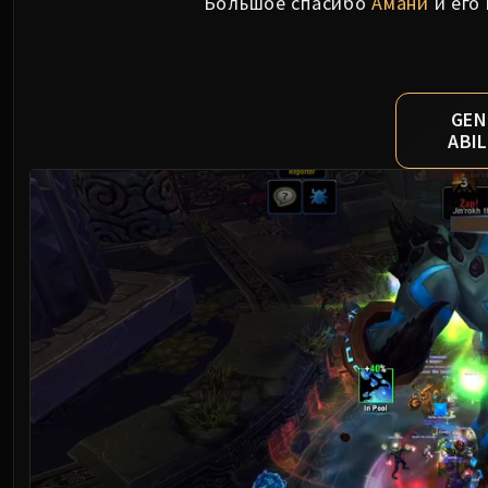
Большое спасибо
Амани
и его
GEN
ABIL