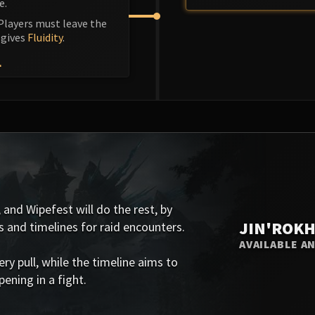
e.
 Players must leave the
 gives
Fluidity
.
L
 and Wipefest will do the rest, by
JIN'ROKH
s and timelines for raid encounters.
AVAILABLE A
 pull, while the timeline aims to
ening in a fight.