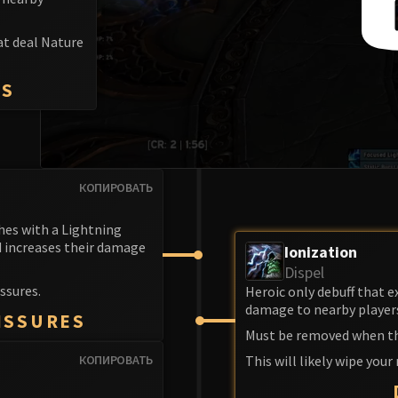
at deal Nature
BS
КОПИРОВАТЬ
hes with a Lightning
d increases their damage
Ionization
Dispel
ssures.
Heroic only debuff that e
damage to nearby player
ISSURES
Must be removed when the
КОПИРОВАТЬ
This will likely wipe your r