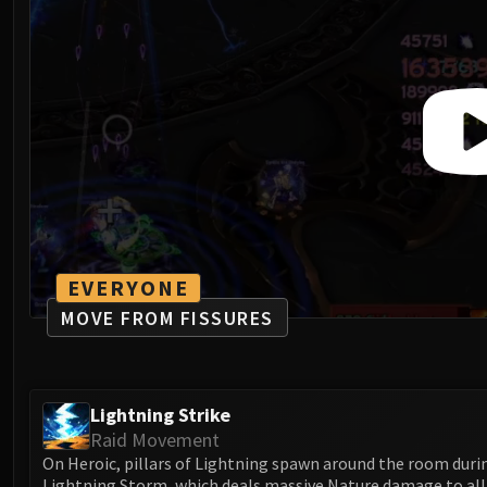
EVERYONE
MOVE FROM FISSURES
Lightning Strike
Raid Movement
On Heroic, pillars of Lightning spawn around the room duri
Lightning Storm, which deals massive Nature damage to all