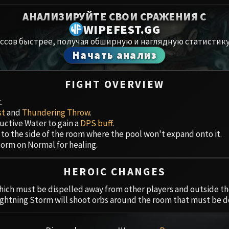
Spoils of Pandaria
АНАЛИЗИРУЙТЕ СВОИ СРАЖЕНИЯ С
Амирдрас
Thok the Bloodthirsty
WIPEFEST.GG
ссов быстрее, получая обширную и наглядную статистику
Аберрий
Siegecrafter Blackfuse
Начать анализ
Paragons of the Klaxxi
Хранили
FIGHT OVERVIEW
Garrosh Hellscream
Цитадель
.
st
and
Thundering Throw
.
Ruby San
uctive Water to gain a
DPS buff
.
 to the side of the room where the pool won't expand onto it.
Trial of t
torm on Normal for healing.
Ульдуар
HEROIC CHANGES
hich must be dispelled away from other players and outside th
Lightning Storm will shoot orbs around the room that must be 