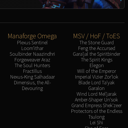
Manaforge Omega
MSV / HoF / ToES
Plexus Sentinel
The Stone Guard
Loom'ithar
Feng the Accursed
Soulbinder Naazindhri
Gara'jal the Spiritbinder
Forgeweaver Araz
The Spirit Kings
The Soul Hunters
Elegon
Fractillus
Will of the Emperor
Nexus-King Salhadaar
Imperial Vizier Zor'lok
Dimensius, the All-
Blade Lord Ta'yak
Devouring
Garalon
Wind Lord Mel'jarak
Amber-Shaper Un'sok
Grand Empress Shek'zeer
Protectors of the Endless
Tsulong
Lei Shi