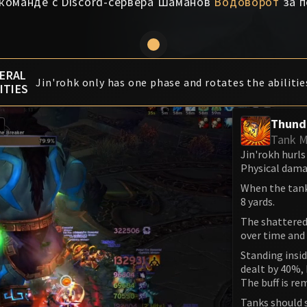
 команде с Discord-сервера Шаманов
Водоворот
за п
ERAL
Jin'rohk only has one phase and rotates the abilitie
ITIES
Thund
Tank M
Jin'rokh hurls
Physical dama
When the tank
8 yards.
The shattered
over time and 
Standing insi
dealt by 40%,
The buff is r
Tanks should 