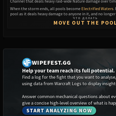
Channel that deals heavy raid-wide Nature damage over tim
When the storm ends, all pools become
Electrified Waters
.
pool as it deals heavy damage to anyone in it, and no longer
ЧТО ДЕЛАТЬ
MOVE OUT THE POO
0
WIPEFEST.GG
Help your team reach its full potential.
Find a log for the fight that you want to analyse,
using data from Warcraft Logs to display insight
Answer common mechanical questions about every
give a concise high-level overview of what is happ
START ANALYZING NOW