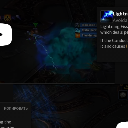
Lightn
Avoida
Lightning Fissu
which deals p
If the Conduct
it and causes
КОПИРОВАТЬ
ng the
 nearby