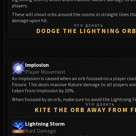
players.
These will shoot orbs around the rooms in straight lines th
damage upon hit.
ЧТО ДЕЛАТЬ
DODGE THE LIGHTNING OR
Implosion
Player Movement
An Implosion is caused when an orb focused on a player clas
Fissure. This deals massive Nature damage to all players an
taken from Implosion by 10%.
When focused by an orb, make sure to avoid the Lightning Fi
ЧТО ДЕЛАТЬ
KITE THE ORB AWAY FROM F
Lightning Storm
Raid Damage