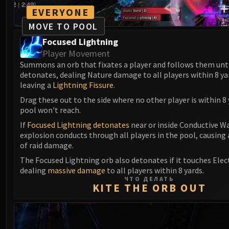
EVERYONE
MOVE TO POOL
Focused Lightning
Player Movement
Summons an orb that fixates a player and follows them unti
detonates, dealing Nature damage to all players within 8 ya
leaving a
Lightning Fissure
.
Drag these out to the side where no other player is within 8 
pool won't reach.
If
Focused Lightning detonates
near or inside Conductive Wa
explosion conducts through all players in the pool, causing
of raid damage.
The Focused Lightning orb also detonates if it touches Elect
dealing
massive damage
to all players within 8 yards.
ЧТО ДЕЛАТЬ
KITE THE ORB OUT