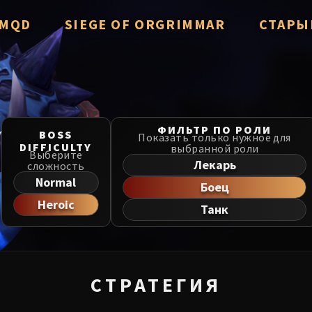
/ MQD
SIEGE OF ORGRIMMAR
СТАРЫ
verzian
Immerseus
Throne of
Fallen Protectors
Manaforg
zzorak
Norushen
ФИЛЬТР ПО РОЛИ
BOSS
MSV / HoF
Показать только нужное для
DIFFICULTY
выбранной роли
Salhadaar
Sha of Pride
Выберите
Лекарь
сложность
Liberatio
d Vanguard
Galakras
Normal
Боец
Dragon So
Heroic
e Cosmos
Iron Juggernaut
Танк
he Undreamt God
Kor'kron Dark Shaman
Nerub-ar 
ld of Al'ar
General Nazgrim
Firelands
СТРАТЕГИЯ
ls
Malkorok
TotFW / B