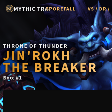
MYTHIC TRAP
SPOREFALL
VS / DR 
Rotmire
Imperator A
Vorasius
Vaelgor & E
THRONE OF THUNDER
JIN'ROKH
Fallen-King 
THE BREAKER
Lightblinde
Crown of th
Босс
#
1
Chimaerus t
Belo'ren, Chi
Midnight Fal