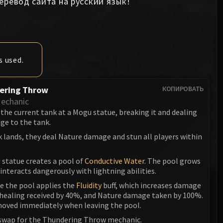
еревод сайта на русский язык!
Ануб'арак
Разрушитель XT-002
Совет кровавых принцев
Sinestra
Железное собрание
Кровавая королева Лана'тель
Кологарн
Салитрия Сноходица
s used.
Ауриайя
Синдрагоса
Мимирон
ering Throw
КОПИРОВАТЬ
Король-лич
echanic
Фрейя
 the current tank at a Mogu statue, breaking it and dealing
ge to the tank.
Торим
 lands, they deal Nature damage and stun all players within
Ходир
 statue creates a pool of
Conductive Water
. The pool grows
Генерал Везакс
interacts dangerously with lightning abilities.
Йогг-Сарон
de the pool applies the
Fluidity
buff, which increases damage
 healing received by 40%, and Nature damage taken by 100%.
Алгалон Наблюдатель
emoved immediately when leaving the pool.
swap for the Thundering Throw mechanic.