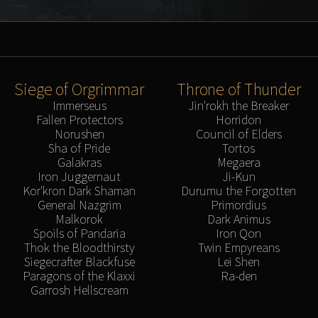
Siege of Orgrimmar
Throne of Thunder
Immerseus
Jin'rokh the Breaker
Fallen Protectors
Horridon
Norushen
Council of Elders
Sha of Pride
Tortos
Galakras
Megaera
Iron Juggernaut
Ji-Kun
Kor'kron Dark Shaman
Durumu the Forgotten
General Nazgrim
Primordius
Malkorok
Dark Animus
Spoils of Pandaria
Iron Qon
Thok the Bloodthirsty
Twin Empyreans
Siegecrafter Blackfuse
Lei Shen
Paragons of the Klaxxi
Ra-den
Garrosh Hellscream