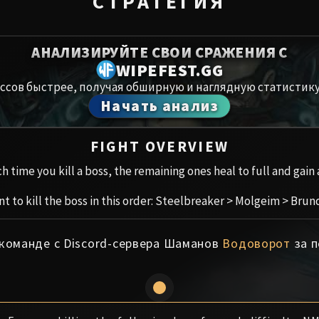
СТРАТЕГИЯ
Spoils of Pandaria
Амирдрас
Thok the Bloodthirsty
АНАЛИЗИРУЙТЕ СВОИ СРАЖЕНИЯ С
Аберрий
Siegecrafter Blackfuse
WIPEFEST.GG
ссов быстрее, получая обширную и наглядную статистику
Paragons of the Klaxxi
Хранили
Начать анализ
Garrosh Hellscream
Цитадель
FIGHT OVERVIEW
Ruby San
h time you kill a boss, the remaining ones heal to full and gain 
Trial of t
t to kill the boss in this order: Steelbreaker > Molgeim > Brun
Ульдуар
 команде с Discord-сервера Шаманов
Водоворот
за п