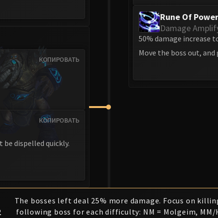
Rune Of Powe
Damage Amplif
50% damage increase to 
Move the boss out, and g
КОПИРОВАТЬ
КОПИРОВАТЬ
 be dispelled quickly.
The bosses left deal 25% more damage. Focus on killin
2
following boss for each difficulty: NM = Molgeim, MM