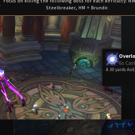
Focus on killing the following boss for each difficulty: N
1
Steelbreaker, HM = Brundir.
Overl
6s Cas
A 30 yards AoE