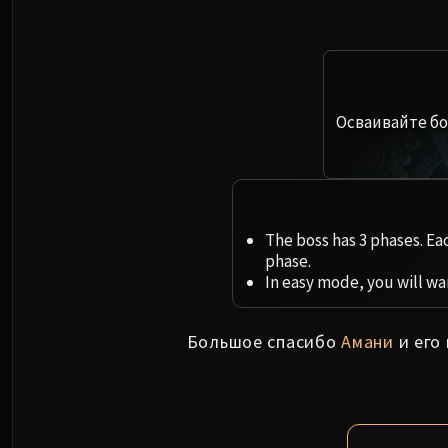
Осваивайте бо
The boss has 3 phases. Eac
phase.
In easy mode, you will wan
Большое спасибо
Амани
и его