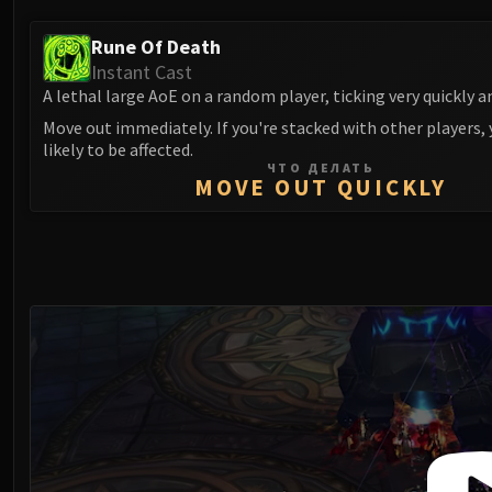
Rune Of Death
Instant Cast
A lethal large AoE on a random player, ticking very quickly an
Move out immediately. If you're stacked with other players,
likely to be affected.
ЧТО ДЕЛАТЬ
MOVE OUT QUICKLY