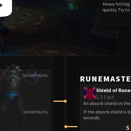
Heavy hitting 
quickly. Try t
КОПИРОВАТЬ
RUNEMASTE
Shield of Rune
1.5 Cast
An absorb shield on the
If the absorb shield is
КОПИРОВАТЬ
seconds.
S