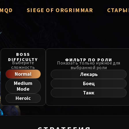
/ MQD
SIEGE OF ORGRIMMAR
СТАРЫ
verzian
Immerseus
Throne of
Fallen Protectors
Manaforg
zzorak
Norushen
BOSS
MSV / HoF
DIFFICULTY
ФИЛЬТР ПО РОЛИ
Выберите
Показать только нужное для
Salhadaar
Sha of Pride
сложность
выбранной роли
Liberatio
Normal
Лекарь
d Vanguard
Galakras
Medium
Боец
Dragon So
e Cosmos
Iron Juggernaut
Mode
Танк
he Undreamt God
Kor'kron Dark Shaman
Nerub-ar 
Heroic
ld of Al'ar
General Nazgrim
Firelands
ls
Malkorok
TotFW / B