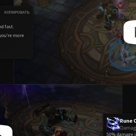
КОПИРОВАТЬ
d fast.
 you're more
Rune 
Damage
50% damage in