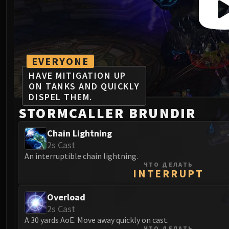
EVERYONE
HAVE MITIGATION UP
ON TANKS AND QUICKLY
DISPEL THEM.
STORMCALLER BRUNDIR
Chain Lightning
2s Cast
An interruptible chain lightning.
ЧТО ДЕЛАТЬ
INTERRUPT
Overload
2s Cast
A 30 yards AoE. Move away quickly on cast.
ЧТО ДЕЛАТЬ