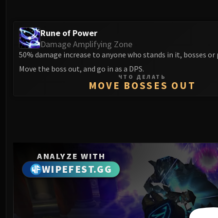
Rune of Power
Damage Amplifying Zone
50% damage increase to anyone who stands in it, bosses or 
Move the boss out, and go in as a DPS.
ЧТО ДЕЛАТЬ
MOVE BOSSES OUT
ANALYZE WITH
WIPEFEST.GG