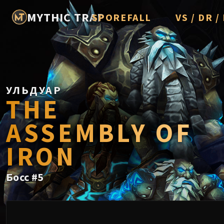
MYTHIC TRAP
SPOREFALL
VS / DR 
Rotmire
Imperator A
Vorasius
УЛЬДУАР
Vaelgor & E
THE
Fallen-King 
ASSEMBLY OF
Lightblinde
IRON
Crown of th
Chimaerus t
Босс
#
5
Belo'ren, Chi
Midnight Fal