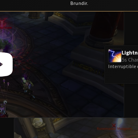
Brundir.
Lightn
5s Cha
Interruptible 