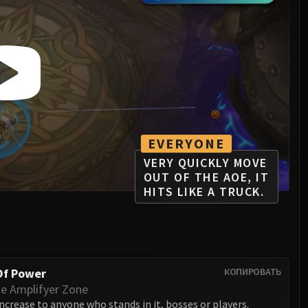
EVERYONE
VERY QUICKLY MOVE
OUT OF THE AOE, IT
HITS LIKE A TRUCK.
Of Power
КОПИРОВАТЬ
 Amplifyer Zone
crease to anyone who stands in it, bosses or players.