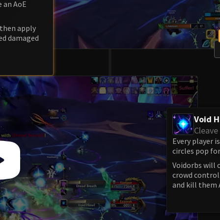
e an AoE
 then apply
ased damaged
Void 
Cleave
Every player i
circles pop f
Voidorbs will 
crowd control
and kill them 