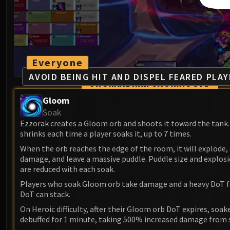
Everyone
AVOID BEING HIT AND DISPEL FEARED PLAY
ЭПОХАЛЬНАЯ СЛОЖНОСТЬ
Gloom
Soak
Ezzorak creates a Gloom orb and shoots it toward the tank.
shrinks each time a player soaks it, up to 7 times.
When the orb reaches the edge of the room, it will explode, 
damage, and leave a massive puddle. Puddle size and explo
are reduced with each soak.
Players who soak Gloom orb take damage and a heavy DoT fo
DoT can stack.
On Heroic difficulty, after their Gloom orb DoT expires, soak
debuffed for 1 minute, taking 500% increased damage from 