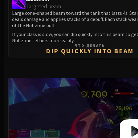
Targeted beam
Large cone-shaped beam toward the tank that lasts 4s. Sta
deals damage and applies stacks of a debuff. Each stack we
of the Nullzone pull.
If your class is slow, you can dip quickly into this beam to ge
Nullzone tethers more easily.
ЧТО ДЕЛАТЬ
DIP QUICKLY INTO BEAM