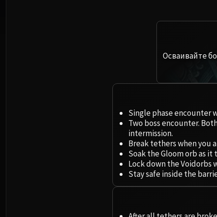
Осваивайте бо
Single phase encounter wi
Two boss encounter. Both
intermission.
Break tethers when you a
Soak the Gloom orb as it 
Lock down the Voidorbs w
Stay safe inside the barri
After all tethers are brok