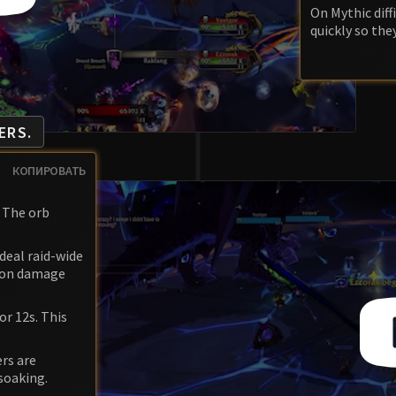
On Mythic diff
quickly so the
ERS.
КОПИРОВАТЬ
 The orb
deal raid-wide
sion damage
r 12s. This
ers are
soaking.