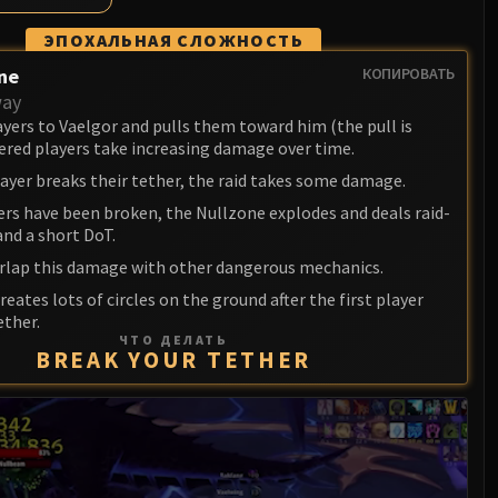
ЭПОХАЛЬНАЯ СЛОЖНОСТЬ
ne
КОПИРОВАТЬ
way
ayers to Vaelgor and pulls them toward him (the pull is
hered players take increasing damage over time.
layer breaks their tether, the raid takes some damage.
ers have been broken, the Nullzone explodes and deals raid-
nd a short DoT.
erlap this damage with other dangerous mechanics.
reates lots of circles on the ground after the first player
ether.
ЧТО ДЕЛАТЬ
BREAK YOUR TETHER