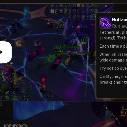
Nullzo
Run a
Tethers all pl
strong!). Tet
Each time a p
When all teth
wide damage a
Try not to ov
On Mythic, it c
breaks their t
КОПИРОВАТЬ