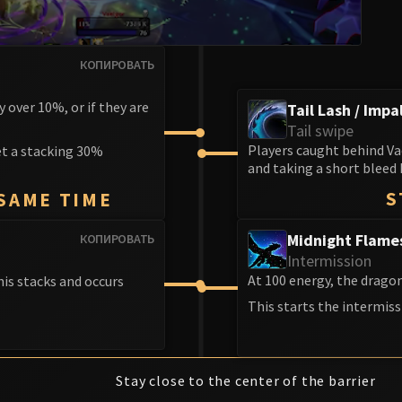
КОПИРОВАТЬ
 over 10%, or if they are
Tail Lash / Impa
Tail swipe
Players caught behind Vae
get a stacking 30%
and taking a short bleed 
S
 SAME TIME
Midnight Flame
КОПИРОВАТЬ
Intermission
At 100 energy, the dragon
is stacks and occurs
This starts the intermiss
Stay close to the center of the barrier