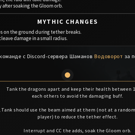
y after soaking the Gloom orb.
MYTHIC CHANGES
les on the ground during tether breaks.
cleave damage in a small radius.
 команде с Discord-сервера Шаманов
Водоворот
за п
Tank the dragons apart and keep their health between 
each others to avoid the damaging buff.
1
Tank should use the beam aimed at them (not at a rando
player) to reduce the tether effect.
Interrupt and CC the adds, soak the Gloom orb.