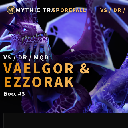
MYTHIC TRAP
SPOREFALL
VS / DR 
Rotmire
Imperator A
Vorasius
Vaelgor & E
VS / DR / MQD
VAELGOR &
Fallen-King 
Lightblinde
EZZORAK
Crown of th
Босс
#
3
Chimaerus t
Belo'ren, Chi
Midnight Fal