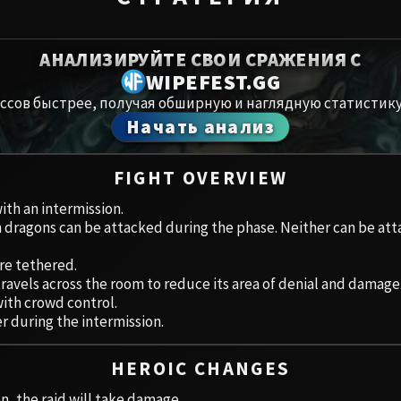
Spoils of Pandaria
Амирдрас
Thok the Bloodthirsty
АНАЛИЗИРУЙТЕ СВОИ СРАЖЕНИЯ С
Аберрий
WIPEFEST.GG
Siegecrafter Blackfuse
ссов быстрее, получая обширную и наглядную статистику
Paragons of the Klaxxi
Хранили
Начать анализ
Garrosh Hellscream
Цитадель
FIGHT OVERVIEW
Ruby San
th an intermission.
 dragons can be attacked during the phase. Neither can be at
Trial of t
re tethered.
travels across the room to reduce its area of denial and damage
Ульдуар
ith crowd control.
er during the intermission.
HEROIC CHANGES
en, the raid will take damage.