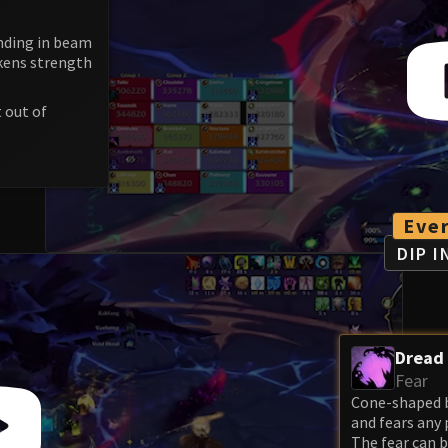
nding in beam
akens strength
t out of
Eve
DIP 
Dread
Fear
Cone-shaped b
and fears any 
The fear can b