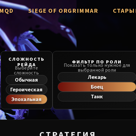
/ MQD
SIEGE OF ORGRIMMAR
СТАРЫ
verzian
Immerseus
Throne of
Fallen Protectors
Manaforg
zzorak
Norushen
СЛОЖНОСТЬ
MSV / HoF
ФИЛЬТР ПО РОЛИ
РЕЙДА
Показать только нужное для
Salhadaar
Sha of Pride
Выберите
выбранной роли
сложность
Liberatio
Лекарь
d Vanguard
Galakras
Обычная
Боец
Dragon So
Героическая
e Cosmos
Iron Juggernaut
Танк
Эпохальная
he Undreamt God
Kor'kron Dark Shaman
Nerub-ar 
ld of Al'ar
General Nazgrim
Firelands
ls
Malkorok
TotFW / B
СТРАТЕГИЯ