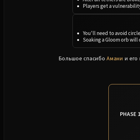
Players get a vulnerabilit
You'll need to avoid circ
Soaking a Gloom orb will 
Большое спасибо
Амани
и его
PHASE 