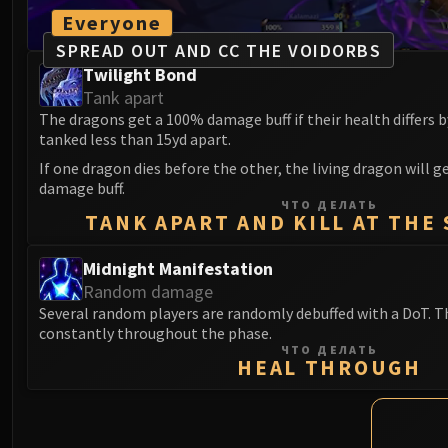
Everyone
SPREAD OUT AND CC THE VOIDORBS
Twilight Bond
Tank apart
The dragons get a 100% damage buff if their health differs by
tanked less than 15yd apart.
If one dragon dies before the other, the living dragon will 
damage buff.
ЧТО ДЕЛАТЬ
TANK APART AND KILL AT THE
Midnight Manifestation
Random damage
Several random players are randomly debuffed with a DoT. Th
constantly throughout the phase.
ЧТО ДЕЛАТЬ
HEAL THROUGH