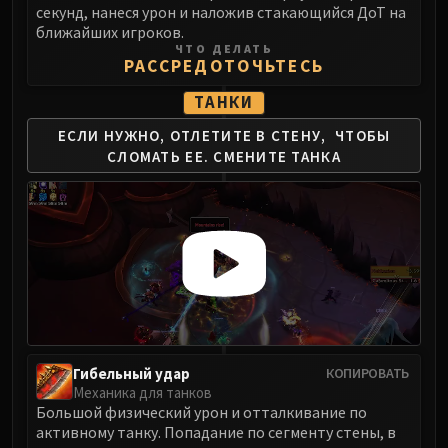
секунд, нанеся урон и наложив стакающийся ДоТ на
Blood-Queen Lana'thel
ближайших игроков.
Valithria Dreamwalker
ЧТО ДЕЛАТЬ
РАССРЕДОТОЧЬТЕСЬ
Sindragosa
The Lich King
ТАНКИ
RUBY SANCTUM
ЕСЛИ НУЖНО, ОТЛЕТИТЕ В СТЕНУ,
ЧТОБЫ
Halion
СЛОМАТЬ ЕЕ.
СМЕНИТЕ ТАНКА
TRIALS OF THE CRUSADER
Northrend Beasts
Lord Jaraxxus
Faction Champions
Twin Val'kyr
Anub'Arak
ULDUAR
Flame Leviathan
Ignis
Гибельный удар
КОПИРОВАТЬ
Механика для танков
Razorscale
Большой физический урон и отталкивание по
XT-002
активному танку. Попадание по сегменту стены, в