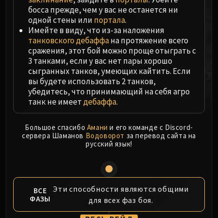
MSV / HOF / TOES
босса прежде, чем у вас не останется ни
одной стены или
портала
.
The Stone Guard
Имейте в виду, что из-за наложения
Feng the Accursed
танковского дебаффа
на протяжение всего
Gara'jal the Spiritbinder
сражения, этот бой можно проще отыграть с
The Spirit Kings
3 танками, если у вас нет пары хорошо
сыгранных танков, умеющих кайтить. Если
Elegon
вы будете использовать 2 танков,
Will of the Emperor
убедитесь, что принимающий на себя агро
Imperial Vizier Zor'lok
танк не имеет
дебаффа
.
Blade Lord Ta'yak
Garalon
Большое спасибо
Амани
и его команде с Discord-
Wind Lord Mel'jarak
сервера Шаманов
Водоворот
за перевод сайта на
русский язык!
Amber-Shaper Un'sok
Grand Empress Shek'zeer
Protectors of the Endless
Tsulong
Эти способности являются общими
ВСЕ
Lei Shi
ФАЗЫ
для всех фаз боя.
Sha of Fear