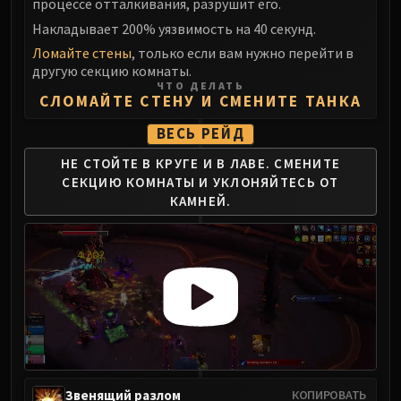
Assembly of Iron
процессе отталкивания, разрушит его.
Kologarn
Накладывает 200% уязвимость на 40 секунд.
Auriaya
Ломайте стены
, только если вам нужно перейти в
другую секцию комнаты.
Mimiron
ЧТО ДЕЛАТЬ
Freya
СЛОМАЙТЕ СТЕНУ И СМЕНИТЕ ТАНКА
Thorim
ВЕСЬ РЕЙД
Hodir
НЕ СТОЙТЕ В КРУГЕ И В ЛАВЕ.
СМЕНИТЕ
Vezax
СЕКЦИЮ КОМНАТЫ
И УКЛОНЯЙТЕСЬ ОТ
Yogg-Saron
КАМНЕЙ.
Algalon
RESOURCES
Addons
Weakauras
Streamers By Class
Mythic+ Streamers
Raid Streamers
Recommended Websites
Звенящий разлом
КОПИРОВАТЬ