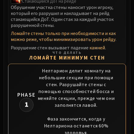
Madness of Deathwing
Стакающийся ДоТ на рейде
Обрушение участка стены наносит урон игроку,
NERUB-AR PALACE
который его разрушил и накладывает на рейд
Ulgrax the Devourer
стакающийся ДоТ. Один стак за каждый участок
Bloodbound Horror
разрушенной стены.
Sikran, Captain of the Sureki
Ломайте стены только при необходимости и как
Rashanan
можно реже, чтобы минимизировать урон рейду.
Broodtwister Ovinax
Разрушение стен вызывает падение
камней
.
ЧТО ДЕЛАТЬ
Nexus Princess Kyveza
ЛОМАЙТЕ МИНИМУМ СТЕН
Silken Court
Queen Ansurek
Нелтарион делит комнату на
FIRELANDS
небольшие секции при помощи
стен. Разрушайте стены с
Shannox
помощью способностей босса и
Lord Rhyolith
PHASE
меняйте секции, прежде чем они
Beth'tilac
1
заполнятся лавой.
Alysrazor
Baleroc
Фаза закончится, когда у
Majordomo Staghelm
Нелтариона останется 60%
Ragnaros
здоровья.