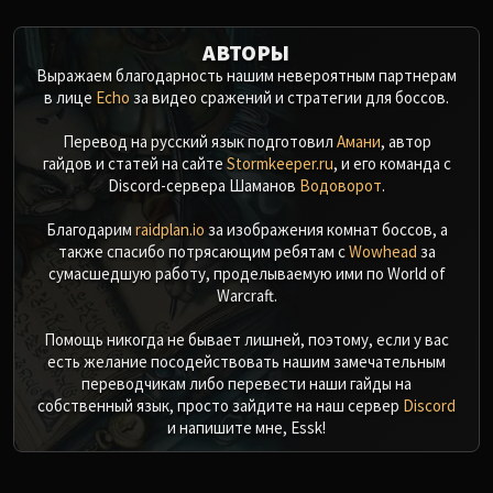
АВТОРЫ
Выражаем благодарность нашим невероятным партнерам
в лице
Echo
за видео сражений и стратегии для боссов.
Перевод на русский язык подготовил
Амани
, автор
гайдов и статей на сайте
Stormkeeper.ru
, и его команда с
Discord-сервера Шаманов
Водоворот
.
Благодарим
raidplan.io
за изображения комнат боссов, а
также спасибо потрясающим ребятам с
Wowhead
за
сумасшедшую работу, проделываемую ими по World of
Warcraft.
Помощь никогда не бывает лишней, поэтому, если у вас
есть желание посодействовать нашим замечательным
переводчикам либо перевести наши гайды на
собственный язык, просто зайдите на наш сервер
Discord
и напишите мне, Essk!