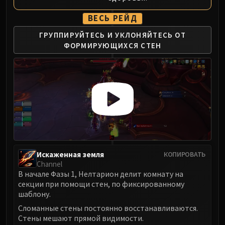
FIRELANDS
ВЕСЬ РЕЙД
Conclave of Wind
Al'akir
ГРУППИРУЙТЕСЬ И УКЛОНЯЙТЕСЬ
ОТ
ФОРМИРУЮЩИХСЯ СТЕН
Omnotron Defense System
Magmaw
Atramedes
Chimaeron
Maloriak
Nefarian
Halfus Wyrmbreaker
Valiona & Theralion
Ascendant Council
Искаженная земля
КОПИРОВАТЬ
Channel
Cho#gall
В начале Фазы 1, Нелтарион делит комнату на
Sinestra
секции при помощи стен, по фиксированному
AMIRDRASSIL
шаблону.
Gnarlroot
Сломанные стены постоянно восстанавливаются.
Igira
Стены мешают прямой видимости.