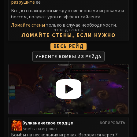
разрушите
ее.
Eranog
Все, кто находился между отмеченными игроками и
Terros
боссом, получат урон и эффект сайленса.
Sennarth
Ломайте стены
только в случае необходимости.
ЧТО ДЕЛАТЬ
Primal Council
ЛОМАЙТЕ СТЕНЫ, ЕСЛИ НУЖНО
Dathea
ВЕСЬ РЕЙД
Kurog
Diurna
УНЕСИТЕ БОМБЫ ИЗ РЕЙДА
Raszageth
ICECROWN CITADEL
Lord Marrowgar
Lady Deathwhisper
Gunship Battle
Deathbringer Saurfang
Festergut
Rotface
Вулканическое сердце
КОПИРОВАТЬ
Professor Putricide
Бомбы на игроках
Blood Prince Council
Бомбы на нескольких игроках. Взорвутся через 7