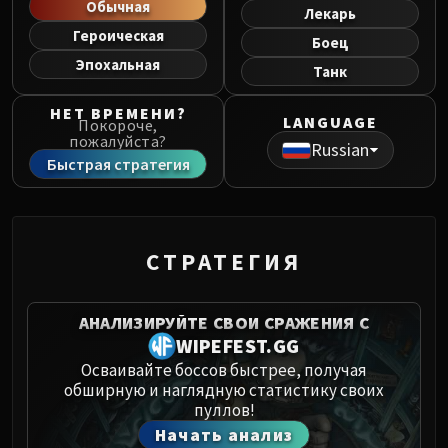
Обычная
Norushen
Лекарь
Sha of Pride
Героическая
Боец
Galakras
Эпохальная
Танк
Iron Juggernaut
НЕТ ВРЕМЕНИ?
Kor'kron Dark Shaman
LANGUAGE
Покороче,
General Nazgrim
пожалуйста?
Russian
Быстрая стратегия
Malkorok
Spoils of Pandaria
Thok the Bloodthirsty
Siegecrafter Blackfuse
СТРАТЕГИЯ
Paragons of the Klaxxi
Garrosh Hellscream
THRONE OF THUNDER
АНАЛИЗИРУЙТЕ СВОИ СРАЖЕНИЯ С
WIPEFEST.GG
Jin'rokh the Breaker
Осваивайте боссов быстрее, получая
Horridon
обширную и наглядную статистику своих
Council of Elders
пуллов!
Tortos
Начать анализ