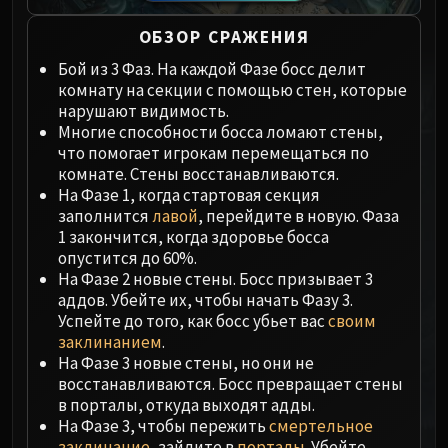
Megaera
Ji-Kun
ОБЗОР СРАЖЕНИЯ
Durumu the Forgotten
Бой из 3 Фаз. На каждой Фазе босс делит
Primordius
комнату на секции с помощью стен, которые
Dark Animus
нарушают видимость.
Iron Qon
Многие способности босса ломают стены,
что помогает игрокам перемещаться по
Twin Empyreans
комнате. Стены восстанавливаются.
Lei Shen
На Фазе 1, когда стартовая секция
Ra-den
заполнится
лавой
, перейдите в новую. Фаза
MANAFORGE OMEGA
1 закончится, когда здоровье босса
опустится до 60%.
Plexus Sentinel
На Фазе 2 новые стены. Босс призывает 3
Loom'ithar
аддов. Убейте их, чтобы начать Фазу 3.
Soulbinder Naazindhri
Успейте до того, как босс убьет вас
своим
Forgeweaver Araz
заклинанием
.
На Фазе 3 новые стены, но они не
The Soul Hunters
восстанавливаются. Босс превращает стены
Fractillus
в порталы, откуда выходят адды.
Nexus-King Salhadaar
На Фазе 3, чтобы пережить
смертельное
Dimensius, the All-Devouring
заклинание
, зайдите в
порталы
. Убейте