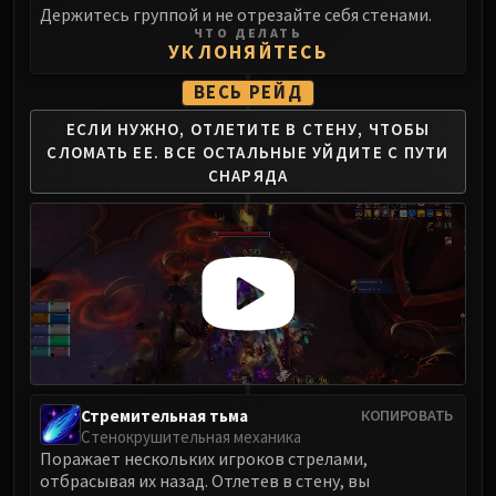
Volcoross
Держитесь группой и не отрезайте себя стенами.
ЧТО ДЕЛАТЬ
Council of Dreams
УКЛОНЯЙТЕСЬ
Larodar
ВЕСЬ РЕЙД
Nymue
Smolderon
ЕСЛИ НУЖНО, ОТЛЕТИТЕ В СТЕНУ,
ЧТОБЫ
Tindral Sageswift
СЛОМАТЬ ЕЕ.
ВСЕ ОСТАЛЬНЫЕ
УЙДИТЕ С ПУТИ
СНАРЯДА
Fyrakk
ABERRUS
Kazzara
The Amalgamation Chamber
The Forgotten Experiments
Assault of the Zaqali
Rashok, the Elder
Zskarn
Magmorax
Стремительная тьма
КОПИРОВАТЬ
Стенокрушительная механика
Echo of Neltharion
Поражает нескольких игроков стрелами,
Scalecommander Sarkareth
отбрасывая их назад. Отлетев в стену, вы
VAULT