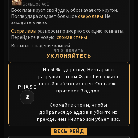
Большое АоЕ
Босс планирует свой удар, обозначая его кругом.
После удара создает большое
озеро лавы
. Не
заходите в него.
Озера лавы
размером примерно с секцию комнаты.
Перейдите в новую,
сломав стены
.
Вызывает падение камней.
ЧТО ДЕЛАТЬ
УКЛОНЯЙТЕСЬ
На 60% здоровья, Нелтарион
разрушит стены Фазы 1 и создаст
новый шаблон из стен. Он также
PHASE
призовет 3 аддов.
2
Сломайте стены, чтобы
добраться до аддов и убейте их
прежде, чем Нелтарион убьет вас.
ВЕСЬ РЕЙД