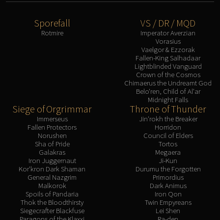
Sporefall
VS / DR / MQD
Rotmire
Imperator Averzian
Vorasius
Vaelgor & Ezzorak
Fallen-King Salhadaar
Lightblinded Vanguard
Crown of the Cosmos
Chimaerus the Undreamt God
Belo'ren, Child of Al'ar
Midnight Falls
Siege of Orgrimmar
Throne of Thunder
Immerseus
Jin'rokh the Breaker
Fallen Protectors
Horridon
Norushen
Council of Elders
Sha of Pride
Tortos
Galakras
Megaera
Iron Juggernaut
Ji-Kun
Kor'kron Dark Shaman
Durumu the Forgotten
General Nazgrim
Primordius
Malkorok
Dark Animus
Spoils of Pandaria
Iron Qon
Thok the Bloodthirsty
Twin Empyreans
Siegecrafter Blackfuse
Lei Shen
Paragons of the Klaxxi
Ra-den