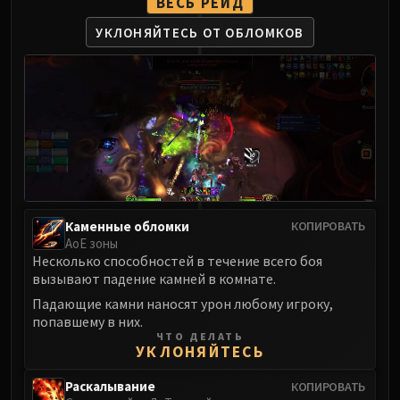
ВЕСЬ РЕЙД
LIBERATION OF UNDERMINE
Vexie and the Geargrinders
УКЛОНЯЙТЕСЬ ОТ ОБЛОМКОВ
Cauldron of Carnage
Rik Reverb
Stix Bunkjunker
Sprocketmonger Lockenstock
One-Armed Bandit
Mug'Zee, Heads of Security
Chrome King Gallywix
DRAGON SOUL
Каменные обломки
КОПИРОВАТЬ
Morchok
АоЕ зоны
Несколько способностей в течение всего боя
Warlord Zon'ozz
вызывают падение камней в комнате.
Yor'sahj the Unsleeping
Падающие камни наносят урон любому игроку,
Hagara the Stormbinder
попавшему в них.
Ultraxion
ЧТО ДЕЛАТЬ
УКЛОНЯЙТЕСЬ
Majordomo Staghelm
Spine of Deathwing
Раскалывание
КОПИРОВАТЬ