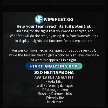
WIPEFEST.GG
Help your team reach its full potential.
Find a log for the fight that you want to analyse, and
Wipefest will do the rest, by using data from Warcraft Logs
to display insights and timelines for raid encounters.
Answer common mechanical questions about every pull,
while the timeline aims to give a concise high-level overview
of what is happening in a fight.
START ANALYZING NOW
ЭХО НЕЛТАРИОНА
AVAILABLE ANALYSIS
-
AoEs hits
-
Wall Reforming damages
-
P2 damage taken
-
Rushing Darkness hits
-
Friendly fire
-
Much more