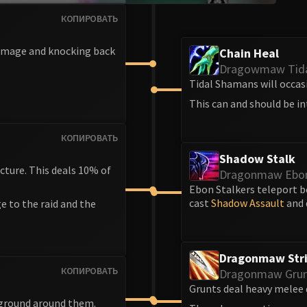
КОПИРОВАТЬ
damage and knocking back
Chain Heal
Dragowmaw Tid
Tidal Shamans will occasi
This can and should be in
КОПИРОВАТЬ
Shadow Stalk
cture. This deals 10% of
Dragonmaw Ebon
Ebon Stalkers teleport b
cast
Shadow Assault
and 
e to the raid and the
Dragonmaw Str
КОПИРОВАТЬ
Dragonmaw Gru
Grunts deal heavy melee 
 ground around them.