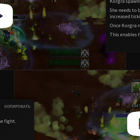
Korgra spawns
She needs to b
increased tic
Once Korgra r
This enables 
КОПИРОВАТЬ
e fight.