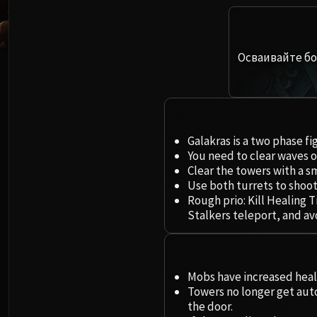
Осваивайте бо
Galakras is a two phase fi
You need to clear waves o
Clear the towers with a sm
Use both turrets to shoo
Rough prio: Kill Healing
Stalkers teleport, and a
Mobs have increased hea
Towers no longer get aut
the door.