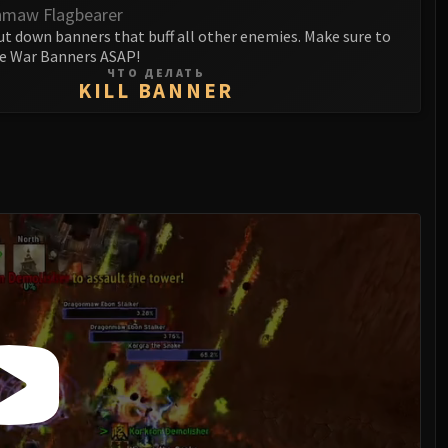
maw Flagbearer
ut down banners that buff all other enemies. Make sure to
e War Banners ASAP!
ЧТО ДЕЛАТЬ
KILL BANNER