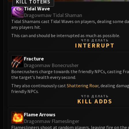
KILL TOTEMS
Tidal Wave
Dragowmaw Tidal Shaman
Tidal Shamans cast Tidal Waves on players, dealing some 
any players hit.
This can and should be interrupted as much as possible.
ЧТО ДЕЛАТЬ
INTERRUPT
Fracture
Dragonmaw Bonecrusher
Bonecrushers charge towards the friendly NPCs, casting Fra
the target's health every second.
They also continuously cast
Shattering Roar
, dealing damag
friendly NPCs.
ЧТО ДЕЛАТЬ
KILL ADDS
Flame Arrows
Dragonmaw Flameslinger
Flameslingers shoot at random players, leaving fire on the