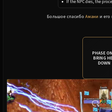
If the NPC dies, the proc
Большое спасибо
Амани
и его
PHASE ON
BRING H
DOWN