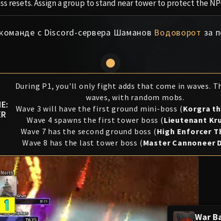
ess resets. Assign a group to stand near tower to protect the NP
 команде с Discord-сервера Шаманов
Водоворот
за п
During P1, you'll only fight adds that come in waves. T
waves, with random mobs.
E:
Wave 3 will have the first ground mini-boss (
Korgra t
ER
Wave 4 spawns the first tower boss (
Lieutenant Kr
Wave 7 has the second ground boss (
High Enforcer 
Wave 8 has the last tower boss (
Master Cannoneer 
War B