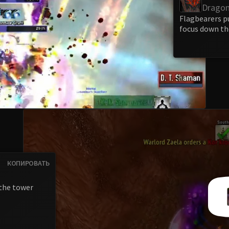
Dragon
Flagbearers p
focus down th
КОПИРОВАТЬ
the tower