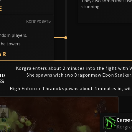
They also sometimes us
stunning.
E
КОПИРОВАТЬ
andom players.
the towers.
AR
Korgra enters about 2 minutes into the fight with W
ND
She spawns with two Dragonmaw Ebon Stalker
ES
High Enforcer Thranok spawns about 4 minutes in, wit
Curse
Korgra