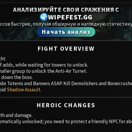
Spoils of Pandaria
АНАЛИЗИРУЙТЕ СВОИ СРАЖЕНИЯ С
Амирдрас
Thok the Bloodthirsty
WIPEFEST.GG
ссов быстрее, получая обширную и наглядную статистику
Аберрий
Siegecrafter Blackfuse
Начать анализ
Paragons of the Klaxxi
Хранили
FIGHT OVERVIEW
Garrosh Hellscream
Цитадель
ght.
f adds, while waiting for towers to unlock.
Ruby San
aller group to unlock the Anti-Air Turret.
t down the boss.
Trial of t
 Tide Totems and Banners ASAP. Kill Demolishers and Bonecrus
void
Shadow Assault
.
Ульдуар
HEROIC CHANGES
lth and damage.
omatically unlocked; you need to protect a friendly NPC for a