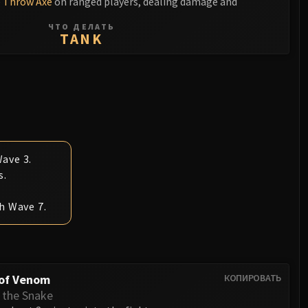
e
Throw Axe
on ranged players, dealing damage and
ЧТО ДЕЛАТЬ
TANK
ave 3.
s.
h Wave 7.
 of Venom
КОПИРОВАТЬ
 the Snake