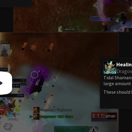
Heali
Drago
Tidal Shamans
large amount o
These should 