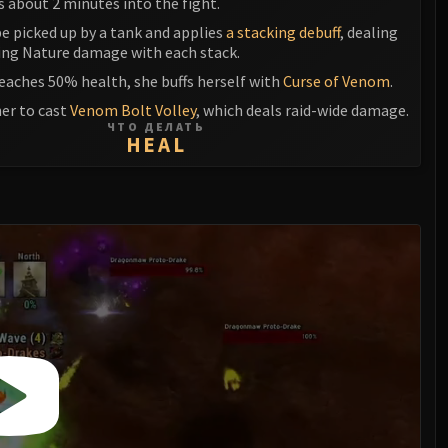
 about 2 minutes into the fight.
e picked up by a tank and applies
a stacking debuff
, dealing
king Nature damage with each stack.
eaches 50% health, she buffs herself with
Curse of Venom
.
her to cast
Venom Bolt Volley
, which deals raid-wide damage.
ЧТО ДЕЛАТЬ
HEAL